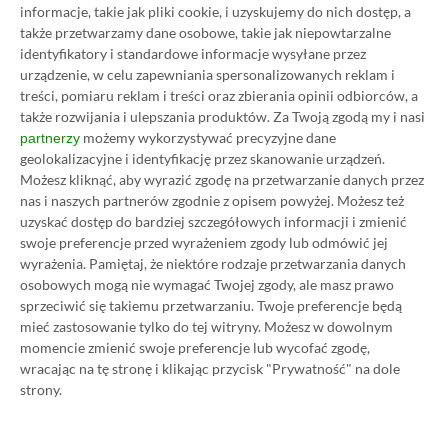
informacje, takie jak pliki cookie, i uzyskujemy do nich dostęp, a
także przetwarzamy dane osobowe, takie jak niepowtarzalne
Euro Truck Simulator 2 na Steama
identyfikatory i standardowe informacje wysyłane przez
dostępne za 47,26 zł (ok. 30 zł taniej)
urządzenie, w celu zapewniania spersonalizowanych reklam i
treści, pomiaru reklam i treści oraz zbierania opinii odbiorców, a
God of War na Steama dostępne za 69,63
także rozwijania i ulepszania produktów.
Za Twoją zgodą my i nasi
zł! Przygody Kratosa dostępne aż 150 zł
możemy wykorzystywać precyzyjne dane
partnerzy
taniej
geolokalizacyjne i identyfikację przez skanowanie urządzeń.
Możesz kliknąć, aby wyrazić zgodę na przetwarzanie danych przez
nas i naszych partnerów zgodnie z opisem powyżej. Możesz też
Lords of the Fallen na Steam za 34,36 zł!
uzyskać dostęp do bardziej szczegółowych informacji i zmienić
Polski soulslike przeceniony o 71%
swoje preferencje przed wyrażeniem zgody lub odmówić jej
wyrażenia.
Pamiętaj, że niektóre rodzaje przetwarzania danych
Patapon 1+2 Replay na Steam za 50,50
osobowych mogą nie wymagać Twojej zgody, ale masz prawo
zł! Rytmiczny klasyk z PSP w
sprzeciwić się takiemu przetwarzaniu. Twoje preferencje będą
odświeżonym wydaniu dostępny 61%
mieć zastosowanie tylko do tej witryny. Możesz w dowolnym
momencie zmienić swoje preferencje lub wycofać zgodę,
taniej
wracając na tę stronę i klikając przycisk "Prywatność" na dole
strony.
Watch Dogs 2 na PC dostępne za 28,75
zł! Zgarnij kontynuację wielkiego hitu w
niskiej cenie