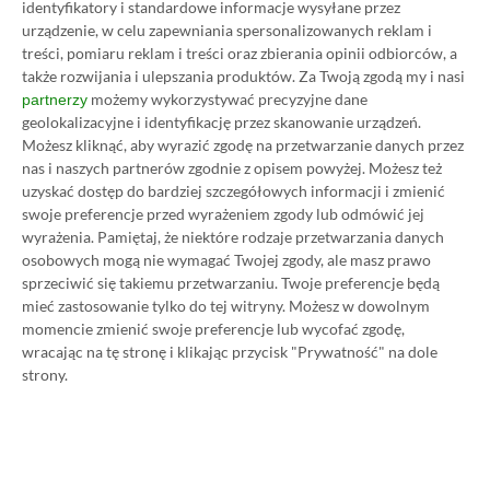
identyfikatory i standardowe informacje wysyłane przez
niskiej cenie
urządzenie, w celu zapewniania spersonalizowanych reklam i
treści, pomiaru reklam i treści oraz zbierania opinii odbiorców, a
ZOBACZ WIĘCEJ
także rozwijania i ulepszania produktów.
Za Twoją zgodą my i nasi
możemy wykorzystywać precyzyjne dane
partnerzy
geolokalizacyjne i identyfikację przez skanowanie urządzeń.
Dyskusja na temat wpisu
Możesz kliknąć, aby wyrazić zgodę na przetwarzanie danych przez
nas i naszych partnerów zgodnie z opisem powyżej. Możesz też
uzyskać dostęp do bardziej szczegółowych informacji i zmienić
swoje preferencje przed wyrażeniem zgody lub odmówić jej
Prosimy o zachowanie kultury wypowiedzi. Mimo że
wyrażenia.
Pamiętaj, że niektóre rodzaje przetwarzania danych
pozwalamy na komentowanie osobom bez konta na
osobowych mogą nie wymagać Twojej zgody, ale masz prawo
platformie Disqus, to i tak zalecamy jego założenie, bo
sprzeciwić się takiemu przetwarzaniu. Twoje preferencje będą
wpisy gości często trafiają do spamu.
mieć zastosowanie tylko do tej witryny. Możesz w dowolnym
momencie zmienić swoje preferencje lub wycofać zgodę,
wracając na tę stronę i klikając przycisk "Prywatność" na dole
strony.
Wczytaj komentarze
Promowany post