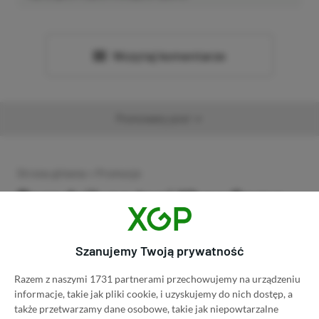
Wczytaj komentarze
Promowany post
Strona główna
»
Promocje
Poradnik na tani Xbox Game
Pass Ultimate. Kup
subskrypcję nawet 80%
Szanujemy Twoją prywatność
taniej!
Razem z naszymi 1731 partnerami przechowujemy na urządzeniu
informacje, takie jak pliki cookie, i uzyskujemy do nich dostęp, a
także przetwarzamy dane osobowe, takie jak niepowtarzalne
Author
Kacper Kościański