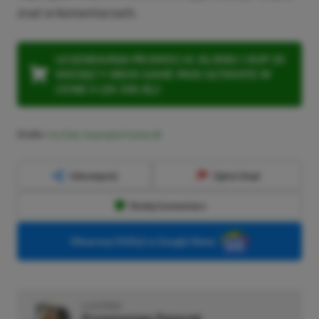
znać w komentarzach.
LEGENDARNA PROMOCJA: KLIKNIJ I KUP 20
MIESIĘCY XBOX GAME PASS ULTIMATE W
CENIE 4 (ZA 300 ZŁ)!
Źródło:
YouTube: Supergiant Games
Udostępnij
Zgłoś błąd
Dodaj komentarz
Obserwuj XGP.pl w Google News
O AUTORZE
Przemysław Paterek