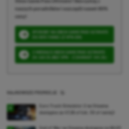
Xbox Game Pass Ultimate? Skorzystaj z
naszych poradników i oszczędź nawet 80%
ceny!
SPOSOBY NA XBOX GAME PASS ULTIMATE
DO 80% TANIEJ (Z VPN-EM)
3 MIESIĄCE XBOX GAME PASS ULTIMATE
ZA 160 ZŁ (BEZ VPN – Z ZAMIAST 345 ZŁ)
NAJNOWSZE PROMOCJE
Euro Truck Simulator 2 na Steama
dostępne za 47,26 zł (ok. 30 zł taniej)
God of War na Steama dostępne za 69,63