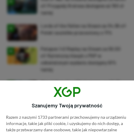
zł! Przygody Kratosa dostępne aż 150 zł
taniej
Lords of the Fallen na Steam za 34,36 zł!
Polski soulslike przeceniony o 71%
Patapon 1+2 Replay na Steam za 50,50
zł! Rytmiczny klasyk z PSP w
odświeżonym wydaniu dostępny 61%
taniej
Watch Dogs 2 na PC dostępne za 28,75
zł! Zgarnij kontynuację wielkiego hitu w
niskiej cenie
Szanujemy Twoją prywatność
ZOBACZ WIĘCEJ
Razem z naszymi 1733 partnerami przechowujemy na urządzeniu
informacje, takie jak pliki cookie, i uzyskujemy do nich dostęp, a
także przetwarzamy dane osobowe, takie jak niepowtarzalne
Dyskusja na temat wpisu