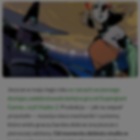
Jeszcze w maju tego roku
w ramach wczesnego
dostępu zadebiutowała kolejna gra od Supergiant
Games, czyli Hades 2
. Produkcja — jak na
sequel
przystało — r
ozwija nieco mechaniki i systemy,
które wielu graczy bardzo dobrze zna jeszcze z
pierwszej odsłony.
Od momentu debiutu studio w