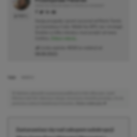
REDAKTOR DZIAŁÓW NEWSY & PROMOCJE | RECENZENT
PROFIL
Swoją przygodę z grami zaczynał od Mario Tennis
na Gameboya Color. Wielki fan RPG-ów i strategii.
Średnio co kilka miesięcy musi przejść od nowa
Gothica.
Zobacz więcej...
Liczba wpisów:
4533
(w redakcji od
08.08.2022
)
TAGI:
HADES 2
Niektóre odnośniki w powyższej publikacji to linki afiliacyjne. Jeżeli
klikniesz taki link i dokonasz zakupu, otrzymamy niewielką prowizję, a Ty nie
poniesiesz żadnych dodatkowych kosztów. |
Etyka redakcyjna
Zastanawiasz się nad zakupem subskrypcji