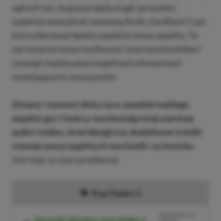
ogłosili też, że gracze będą mogli sprawdzić
zupełnie nową broń nazwaną Xinth, the Black Coat,
która oferować będzie zupełnie nowe aspekty. To
zaś oznacza nowe możliwości tworzenia buildów i
synergii między poszczególnymi elementami
rozwijającymi naszą postać.
Zmiany i nowości dotyczą w zasadzie każdego
aspektu gry i twórcy wymieniają tutaj warstwę
audio i wideo,
level design
czy dodatkowe ścieżki
rozwoju poszczególnych mechanik i systemów.
Jest więc w czym przebierać.
Kup Hades 2
BRAK PROWIZJI ZA
Sprawdź aktualne ceny Hades 2