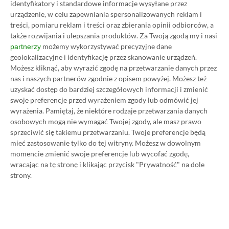
identyfikatory i standardowe informacje wysyłane przez
urządzenie, w celu zapewniania spersonalizowanych reklam i
treści, pomiaru reklam i treści oraz zbierania opinii odbiorców, a
także rozwijania i ulepszania produktów.
Za Twoją zgodą my i nasi
Prosimy o zachowanie kultury wypowiedzi. Mimo że
możemy wykorzystywać precyzyjne dane
partnerzy
pozwalamy na komentowanie osobom bez konta na
geolokalizacyjne i identyfikację przez skanowanie urządzeń.
platformie Disqus, to i tak zalecamy jego założenie, bo
Możesz kliknąć, aby wyrazić zgodę na przetwarzanie danych przez
wpisy gości często trafiają do spamu.
nas i naszych partnerów zgodnie z opisem powyżej. Możesz też
uzyskać dostęp do bardziej szczegółowych informacji i zmienić
swoje preferencje przed wyrażeniem zgody lub odmówić jej
wyrażenia.
Pamiętaj, że niektóre rodzaje przetwarzania danych
Wczytaj komentarze
osobowych mogą nie wymagać Twojej zgody, ale masz prawo
sprzeciwić się takiemu przetwarzaniu. Twoje preferencje będą
mieć zastosowanie tylko do tej witryny. Możesz w dowolnym
momencie zmienić swoje preferencje lub wycofać zgodę,
Promowany post
wracając na tę stronę i klikając przycisk "Prywatność" na dole
strony.
Strona główna
»
Promocje
Poradnik na tani Xbox Game