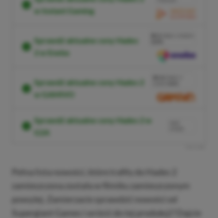
PŁATNOŚĆ
w Instant Gaming
PRZEJDŹ DO SKLEPU
3%
TANIEJ Z KODEM
Sprawdź aktualne ceny Hades
XGPPL
2 w Eneba
SKOPIUJ
PRZEJDŹ DO SKLEPU
10%
TANIEJ Z
Sprawdź aktualne ceny Hades 2
KODEM
XGP6
w GAMIVO
SKOPIUJ
Sprawdź aktualne ceny Hades 2 w
NASZ
WYBÓR
G2A
R
E
K
L
A
M
A
Pełna lista nowości, które trafiły do Hades 2
zamieszczona została w filmiku zamieszczonym
powyżej. Zamierzacie sprawdzić nowości od
Supergiant Games i wrócić do tej produkcji? Dajcie