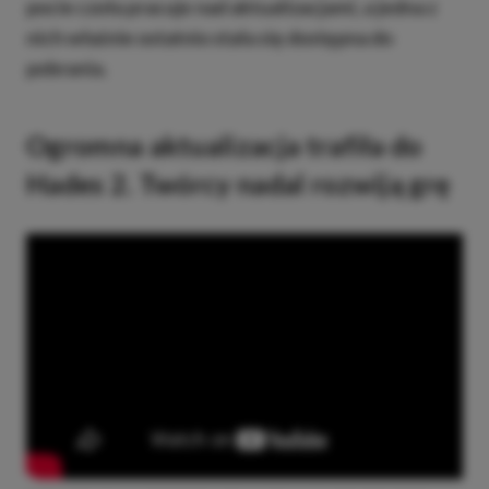
pocie czoła pracuje nad aktualizacjami, a jedna z
nich właśnie ostatnio stała się dostępna do
pobrania.
Ogromna aktualizacja trafiła do
Hades 2. Twórcy nadal rozwiją grę