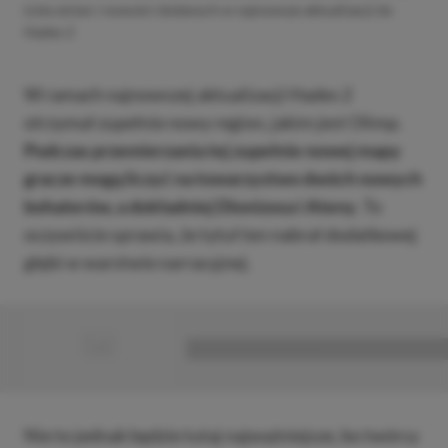
Lista zmian i nowości dodanych w najnowsze aktualizacji do
Hades 2
W ramach najnowszej aktualizacji Hades 2
otrzymał zupełnie nowy region, jakim jest Olimp.
Podczas przemierzania tej zupełnie nowej mapy
gracze mogą liczyć na towarzystwo dwóch nowych
bohaterów, a dokładniej Dionizosa i Ateny
. To
oczywiście sprawia, że tytuł ten nabrał dodatkowej
głębi w warstwie narracyjnej.
■
■■■■■■■■■■■■■■■■■
Nie to jednak będzie tutaj najważniejsze, bo twórcy