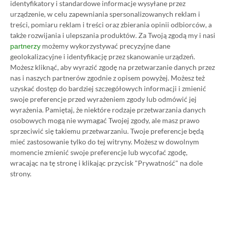
SKOPIUJ LINK
SKOPIOWANO
identyfikatory i standardowe informacje wysyłane przez
Ost. aktualizacja:
26.06, 11:03
urządzenie, w celu zapewniania spersonalizowanych reklam i
treści, pomiaru reklam i treści oraz zbierania opinii odbiorców, a
także rozwijania i ulepszania produktów.
Za Twoją zgodą my i nasi
możemy wykorzystywać precyzyjne dane
partnerzy
geolokalizacyjne i identyfikację przez skanowanie urządzeń.
Możesz kliknąć, aby wyrazić zgodę na przetwarzanie danych przez
nas i naszych partnerów zgodnie z opisem powyżej. Możesz też
uzyskać dostęp do bardziej szczegółowych informacji i zmienić
swoje preferencje przed wyrażeniem zgody lub odmówić jej
wyrażenia.
Pamiętaj, że niektóre rodzaje przetwarzania danych
osobowych mogą nie wymagać Twojej zgody, ale masz prawo
sprzeciwić się takiemu przetwarzaniu. Twoje preferencje będą
mieć zastosowanie tylko do tej witryny. Możesz w dowolnym
momencie zmienić swoje preferencje lub wycofać zgodę,
Koszt 1 miesiąca subskrypcji Xbox Game Pass
wracając na tę stronę i klikając przycisk "Prywatność" na dole
strony.
Ultimate w oficjalnym sklepie Microsoftu to
obecnie aż 115 zł – nie ma co ukrywać, że to bardzo
dużo. Jednak wcale nie musisz tyle płacić!