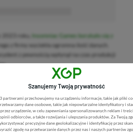
■■■■■■
c 2023 roku,
Insomniac Games borykało się z
rego z firmy wyciekła ogromna ilość danych.
ncydent z pewnością wpłynął na czas produkcji
ne.
up Spider-Man 2
Szanujemy Twoją prywatność
 partnerami przechowujemy na urządzeniu informacje, takie jak pliki co
BRAK PROWIZJI ZA PŁATNOŚĆ
Man 2 w Instant Gaming
 przetwarzamy dane osobowe, takie jak niepowtarzalne identyfikatory i s
przez urządzenie, w celu zapewniania spersonalizowanych reklam i treści
PRZEJDŹ DO SKLEPU
 opinii odbiorców, a także rozwijania i ulepszania produktów.
Za Twoją zg
3%
TANIEJ Z KODEM
XGPPL
orzystywać precyzyjne dane geolokalizacyjne i identyfikację przez ska
Man 2 w Eneba
SKOPIUJ
wyrazić zgodę na przetwarzanie danych przez nas i naszych partnerów zg