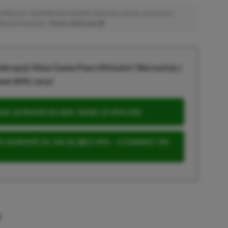
afiliacyjne. Jeżeli klikniesz taki link i dokonasz zakupu, otrzymamy
atkowych kosztów. |
Etyka redakcyjna
krypcji Xbox Game Pass Ultimate? Skorzystaj z
wet 80% ceny!
S ULTIMATE DO 80% TANIEJ (Z VPN-EM)
 ULTIMATE ZA 160 ZŁ (BEZ VPN – Z ZAMIAST 345
u