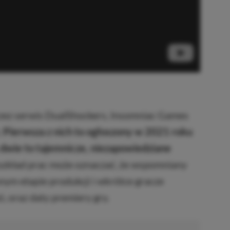
zez serwis DualShockers, Insomniac Games
.
Pierwsza z nich to ogłoszony w 2021 roku
 dwie to tajemnicze, niezapowiedziane
ozkład prac może oznaczać, że wspomniany
ym etapie produkcji i wkrótce gracze
, oraz daty premiery gry.