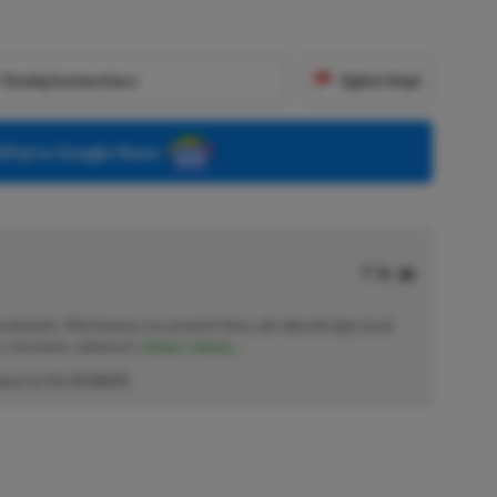
Dodaj komentarz
Zgłoś błąd
P.pl w Google News
solowiec. Wychowany na sprzęcie Sony, ale obecnie jego życie
o–czerwono–zielonych.
Zobacz więcej...
akcji od
11.12.2023
)