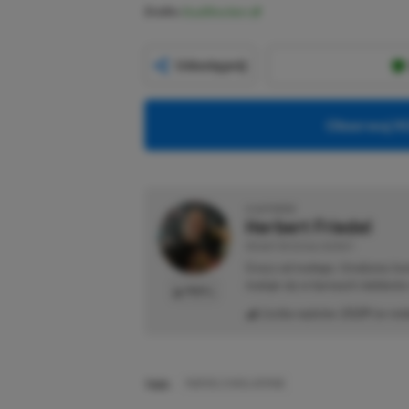
Źródło:
DualShockers
Udostępnij
Obserwuj XG
O AUTORZE
Herbert Friedel
REDAKTOR DZIAŁU NEWSY
Gracz od małego. Urodzony kon
maluje się w barwach niebiesk
PROFIL
Liczba wpisów:
2129
(w red
TAGI:
MARVEL'S WOLVERINE