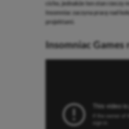
cicho, jednakże ten stan rzeczy 
Insomniac zaczyna pracę nad kol
projektami.
Insomniac Games ro