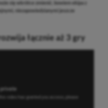
może się wkrótce zmienić, bowiem ekipa z
ejnymi, niezapowiedzianymi jeszcze
zwija łącznie aż 3 gry