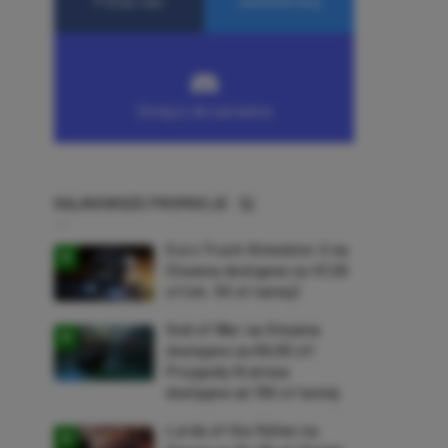
NAJNOWSZE PROMOCJE
Euro Truck Simulator 2 na
Steama dostępne za 47,26
zł (ok. 30 zł taniej)
God of War na Steama
dostępne za 69,63 zł!
Przygody Kratosa
dostępne aż 150 zł taniej
Lords of the Fallen na