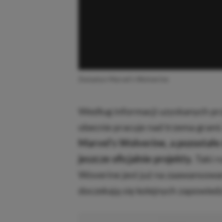
Zwiastun Marvel’s Wolverine
Według informacji uzyskanych pr
obecnie pracuje nad trzema grami
Marvel’s Wolverine, a pozostałe
jeszcze oficjalnie projekty.
Taki r
Woverine jest już na zaawansowan
doczekają się kolejnych zapowiedzi