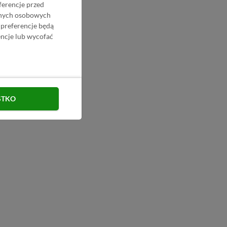
ferencje przed
danych osobowych
 preferencje będą
ncje lub wycofać
STKO