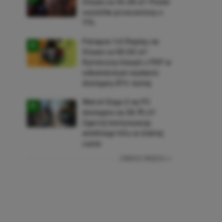
Steam za 34,36 zł! Polski
soulslike przeceniony o
71%
Patapon 1+2 Replay na
Steam za 50,50 zł!
Rytmiczny klasyk z PSP w
odświeżonym wydaniu
dostępny 61% taniej
Watch Dogs 2 na PC
dostępne za 28,75 zł!
Zgarnij kontynuację
wielkiego hitu w niskiej
cenie
ZOBACZ WIĘCEJ