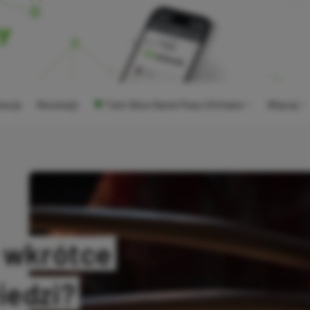
ocje
Recenzje
Tani Xbox Game Pass Ultimate
Więcej
e wkrótce
iedzi?