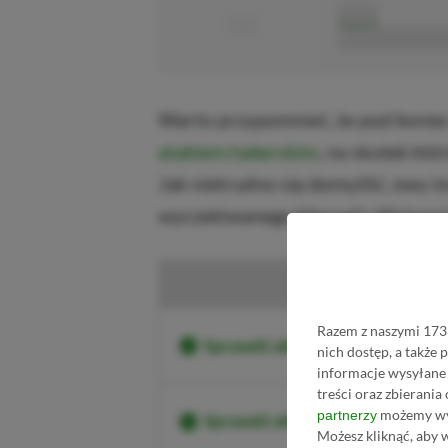
■
■■■■■
■■■■■■■■■■■
Warto przypomnieć, że pod konie
atakiem hakerskim
, na skutek któ
Jak nietrudno się domyślić, owy i
wyczekiwanego Marvel’s Wolveri
K
Razem z naszymi 1733
Sprawdź aktualne ceny Spider-
nich dostęp, a także
informacje wysyłane 
treści oraz zbierania
możemy wyk
partnerzy
Sprawdź aktualne ceny Spider-
Możesz kliknąć, aby 