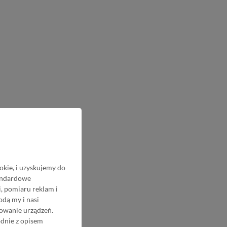
okie, i uzyskujemy do
tandardowe
, pomiaru reklam i
odą my i nasi
nowanie urządzeń.
odnie z opisem