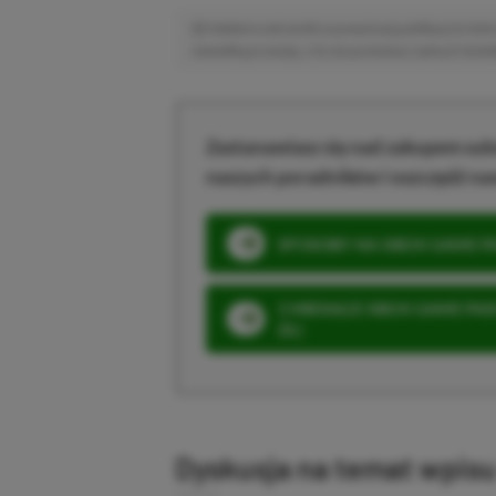
Niektóre odnośniki w powyższej publikacji to linki 
niewielką prowizję, a Ty nie poniesiesz żadnych dod
Zastanawiasz się nad zakupem subs
naszych poradników i oszczędź na
SPOSOBY NA XBOX GAME PAS
3 MIESIĄCE XBOX GAME PASS
ZŁ)
Dyskusja na temat wpis