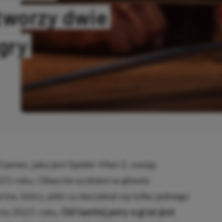
tworzy dwie
gry
OPIOWANO
Games, jaka jest Spider-Man 2, swoją
023 roku. Obecnie oczkiem w głowie
ne, który, póki co doczekał się tylko jednego
nia 2021 roku.
Od tamtej pory o grze jest