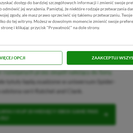
uzyskać dostęp do bardziej szczegółowych informacji i zmienić swoje pre
PRZEJDŹ DO SKLEPU
b odmówić jej wyrażenia.
Pamiętaj, że niektóre rodzaje przetwarzania 
10%
TANIEJ Z KODEM
XGP6
-Man 2 w GAMIVO
jej zgody, ale masz prawo sprzeciwić się takiemu przetwarzaniu. Twoje
SKOPIUJ
ylko do tej witryny. Możesz w dowolnym momencie zmienić swoje prefere
 stronę i klikając przycisk "Prywatność" na dole strony.
R
E
K
L
A
M
A
tóre rozwija Insomniac Games, cały czas
to ze względu na wspomniany powyżej wyciek
WIĘCEJ OPCJI
ZAAKCEPTUJ WSZY
e tytuły chodzi. W trakcie ataku,
do sieci
er rozwijanych przez zespół należący do Sony.
łe tytuły będą osadzone w uniwersum Spider-
 odsłona serii Ratchet and Clank.
KNIJ I KUP 20 MIESIĘCY XBOX GAME PASS
ZŁ)!