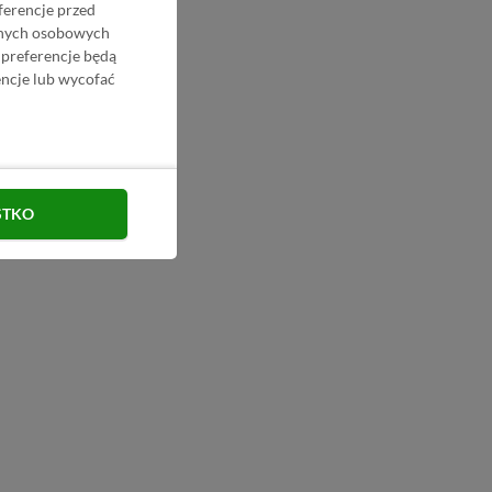
ferencje przed
danych osobowych
 preferencje będą
ncje lub wycofać
STKO