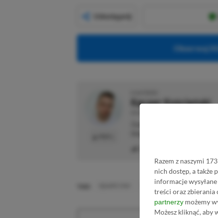
Udostępnij
Obserwuj XG
O AUTORZE
Kacper Kościański
REDAKTOR NACZELNY & CEO
Zapalony gracz od najmłodszyc
blogach, o których dzisiaj nikt 
PROFIL
Liczba wpisów:
2469
(w red
Razem z naszymi 1733
nich dostęp, a także
informacje wysyłane 
TAGI:
SQUARE ENIX
XBOX GAME PASS
XBOX GAM
treści oraz zbierania
możemy wyk
partnerzy
Możesz kliknąć, aby 