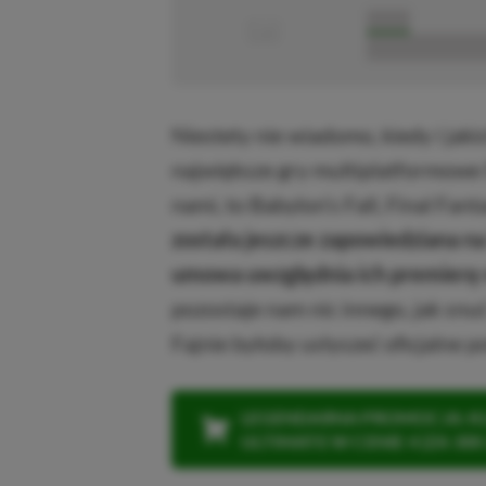
■
■■■■■
■■■■■■■■■■■
Niestety nie wiadomo, kiedy i jak
największe gry multiplatformowe 
nami, to Babylon’s Fall, Final Fan
została jeszcze zapowiedziana na
umowa uwzględnia ich premierę 
pozostaje nam nic innego, jak snu
Fajnie byłoby usłyszeć oficjalne po
LEGENDARNA PROMOCJA: KLI
ULTIMATE W CENIE 4 (ZA 300 