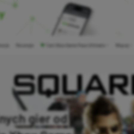
ocje
Recenzje
Tani Xbox Game Pass Ultimate
Więcej
jnych gier od