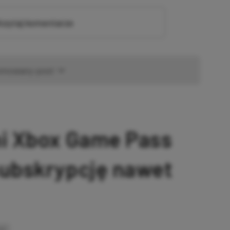
zytaj komentarze
omowany post
ni Xbox Game Pass
subskrypcję nawet
INK
SKOPIOWANO