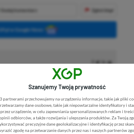
Dodaj komentarz
Zgłoś błąd
P.pl w Google News
h lat, przygodę z dziennikarstwem growym zaczynał na własnych
już nie pamięta.
Zobacz więcej...
Szanujemy Twoją prywatność
akcji od
02.02.2021
)
 partnerami przechowujemy na urządzeniu informacje, takie jak pliki co
 przetwarzamy dane osobowe, takie jak niepowtarzalne identyfikatory i s
przez urządzenie, w celu zapewniania spersonalizowanych reklam i treści
E PASS ULTIMATE
 opinii odbiorców, a także rozwijania i ulepszania produktów.
Za Twoją zg
orzystywać precyzyjne dane geolokalizacyjne i identyfikację przez ska
wyrazić zgodę na przetwarzanie danych przez nas i naszych partnerów zg