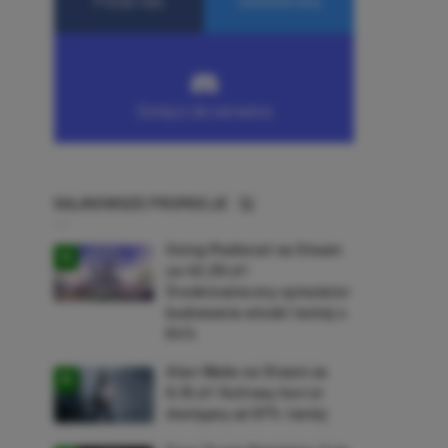
NAJNOWSZE PROMOCJE
Going Medieval na Steam
za 40,39 zł!
Średniowieczny symulator
budowania wioski taniej o
64%
Alan Wake na Steam za
9,16 zł! Kultowy horror
dostępny aż 87% taniej