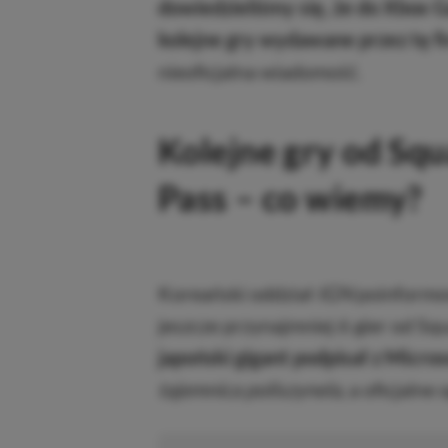
dowiedzieliśmy się, że do Xbox 
kolejne gry wydawane przez tę f
nieoficjalna wiadomość.
Kolejne gry od Sq
Pass – co wiemy?
Koreański oddział
IGN
poinformow
jeszcze przynajmniej 6 gier od Sq
japoński gigant podpisał z Micro
tajemnica poliszynela
, a oficjalne