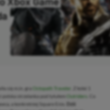
 do Xbox Game
da
SKOPIOWANO
a się m.in. gra
Octopath Traveler
. Z kolei 1
i polska strzelanka pod tytułem
Outriders
. Co
wca, a konkretniej Square Enix.
Dziś