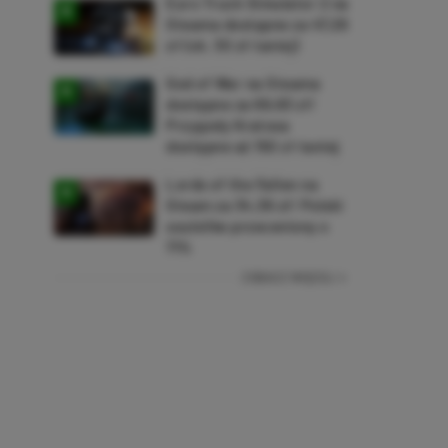
Euro Truck Simulator 2 na
Steama dostępne za 47,26
zł (ok. 30 zł taniej)
God of War na Steama
dostępne za 69,63 zł!
Przygody Kratosa
dostępne aż 150 zł taniej
Lords of the Fallen na
Steam za 34,36 zł! Polski
soulslike przeceniony o
71%
ZOBACZ WIĘCEJ