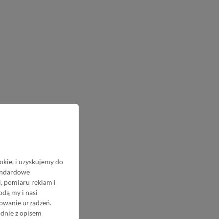
okie, i uzyskujemy do
tandardowe
, pomiaru reklam i
odą my i nasi
nowanie urządzeń.
odnie z opisem