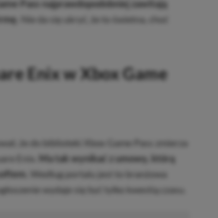
Game Pass najprawdopodobniej zawitają
irmę.
Nie da się ukryć, że to świetna, choć
uare Enix w Xbox Game
ał, że do biblioteki Xbox Game Pass zmierza
uare Enix.
Ma tak wynikać z umowy, którą
softem.
Według portalu jest to branżowa
 ogłoszenie wydaje się być tylko kwestią czasu.