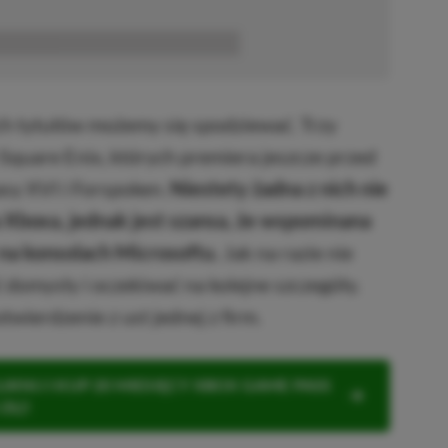
■■■■■■
ich tytułów możemy się spodziewać. Trzy
Square Enix, których premiera jeszcze przed
tasy XVI i Forspoken.
Niestety żadna z nich nie
 Xboxa, jednak jest szansa, że wspominana
na konsolach Microsoftu.
Jak na razie nie
ć domysły i oczekiwać na kolejne szczegóły.
twierdzenie z ust jednej z firm.
KNIJ I KUP 20 MIESIĘCY XBOX GAME PASS
ZŁ)!