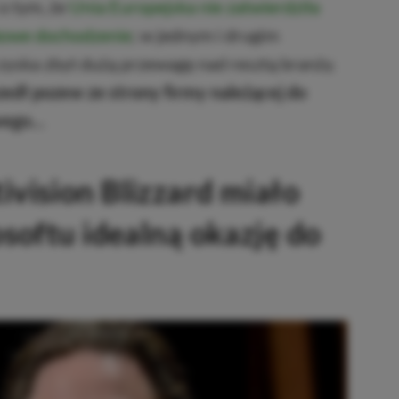
 o tym, że
Unia Europejska nie zatwierdziła
tkowe dochodzenie
; w jednym i drugim
zyska zbyt dużą przewagę nad resztą branży.
edł pozew ze strony firmy należącej do
wego…
vision Blizzard miało
softu idealną okazję do