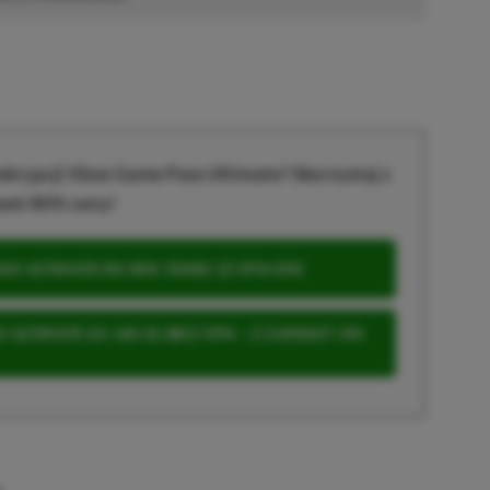
krypcji Xbox Game Pass Ultimate? Skorzystaj z
wet 80% ceny!
S ULTIMATE DO 80% TANIEJ (Z VPN-EM)
 ULTIMATE ZA 160 ZŁ (BEZ VPN – Z ZAMIAST 345
u