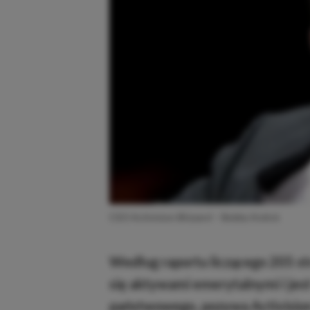
CEO Activision Blizzard – Bobby Kotick
Według raportu liczącego 205 st
się aktywami emerytalnymi i jes
państwowego, pozywa Activision 