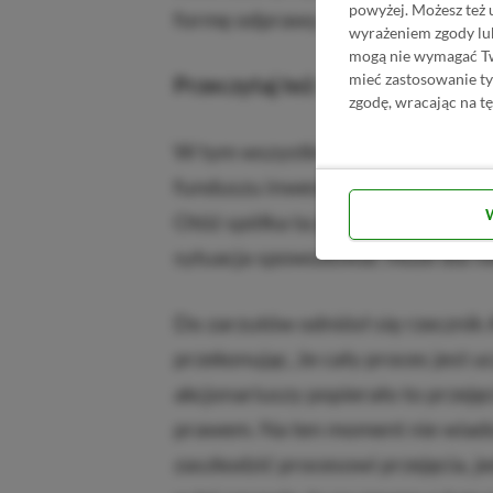
powyżej. Możesz też 
formę odprawy.
wyrażeniem zgody lu
mogą nie wymagać Two
mieć zastosowanie t
Przeczytaj też:
Gry na Nintendo 
zgodę, wracając na tę
W tym wszystkim zastanawiać moż
funduszu inwestycyjnego ma do pr
Otóż spółka ta jest obecnie w posia
sytuacja spowodować może dla nie
Do zarzutów odniósł się rzecznik A
przekonując, że cały proces jest 
akcjonariuszy popierało to przejęc
prawem. Na ten moment nie wiado
zaszkodzić procesowi przejęcia, je