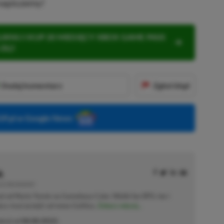
 napiszemy!
KNIJ I KUP 20 MIESIĘCY XBOX GAME PASS
ZŁ)!
Dodaj komentarz
Zgłoś błąd
P.pl w Google News
k
E | RECENZENT
ał od Mario Tennis na Gameboya Color. Wielki fan RPG-ów i
sięcy musi przejść od nowa Gothica.
Zobacz więcej...
akcji od
08.08.2022
)