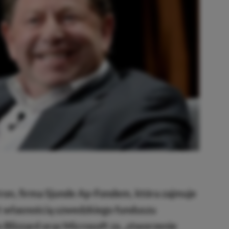
ron, firma Sjunde Ap-Fondem, która zajmuje
t własnością szwedzkiego funduszu
Blizzard oraz Microsoft za „stworzenie