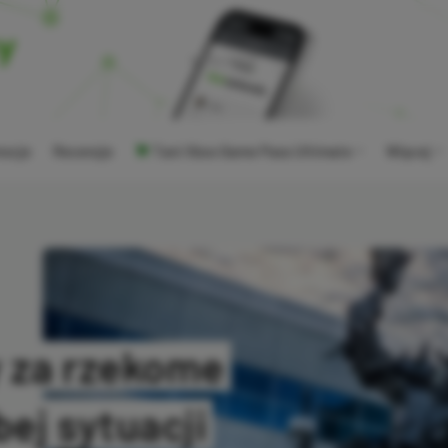
ocje
Recenzje
Tani Xbox Game Pass Ultimate
Więcej
 za rzekome
ej sytuacji