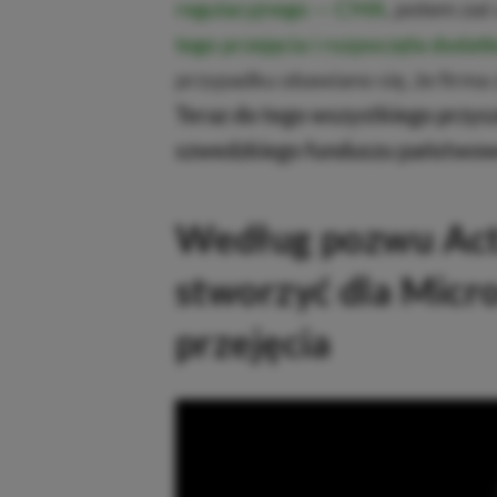
regulacyjnego — CMA
, potem zaś
tego przejęcia i rozpoczęła doda
przypadku obawiano się, że firma 
Teraz do tego wszystkiego przysz
szwedzkiego funduszu państwo
Według pozwu Acti
stworzyć dla Micro
przejęcia