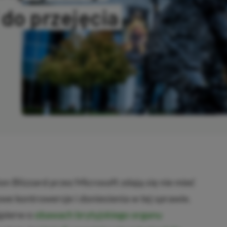
 do przejęcia
SKOPIOWANO
on Blizzard przez Microsoft zdają się nie mieć
owe kontrowersje i doniesienia w tej sprawie.
jpierw o
obawach brytyjskiego organu