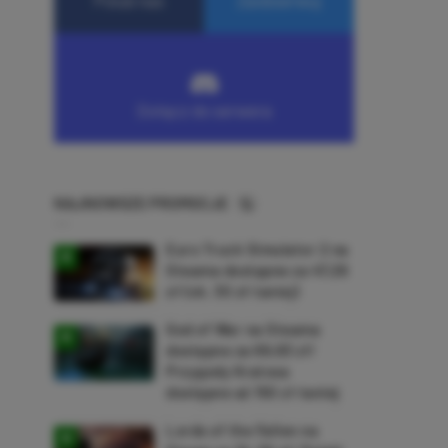
NAJNOWSZE PROMOCJE
Euro Truck Simulator 2 na
Steama dostępne za 47,26
zł (ok. 30 zł taniej)
God of War na Steama
dostępne za 69,63 zł!
Przygody Kratosa
dostępne aż 150 zł taniej
Lords of the Fallen na