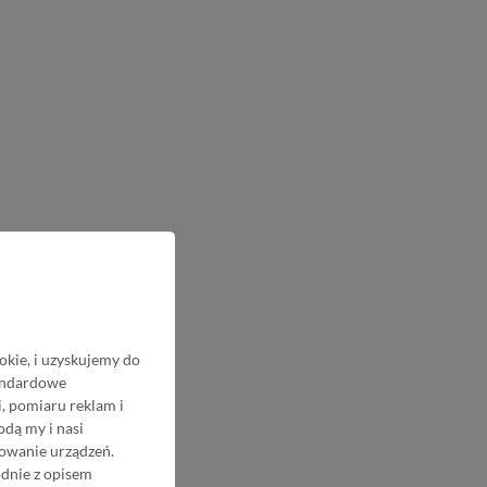
okie, i uzyskujemy do
tandardowe
, pomiaru reklam i
odą my i nasi
nowanie urządzeń.
odnie z opisem