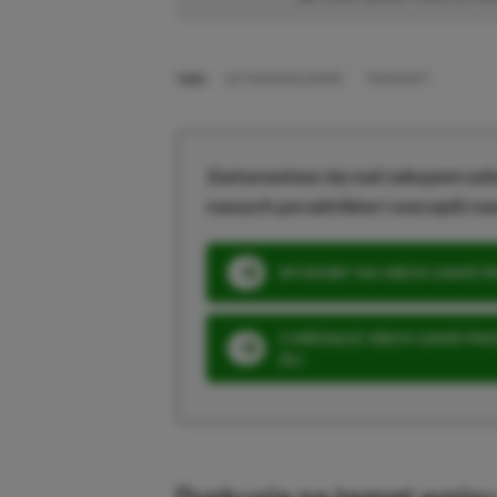
TAGI:
ACTIVISION BLIZZARD
MICROSOFT
Zastanawiasz się nad zakupem subs
naszych poradników i oszczędź na
SPOSOBY NA XBOX GAME PAS
3 MIESIĄCE XBOX GAME PASS
ZŁ)
Dyskusja na temat wpis