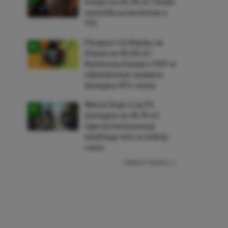
Steam za 34,36 zł! Polski
soulslike przeceniony o
71%
Patapon 1+2 Replay na
Steam za 50,50 zł!
Rytmiczny klasyk z PSP w
odświeżonym wydaniu
dostępny 61% taniej
Watch Dogs 2 na PC
dostępne za 28,75 zł!
Zgarnij kontynuację
wielkiego hitu w niskiej
cenie
ZOBACZ WIĘCEJ