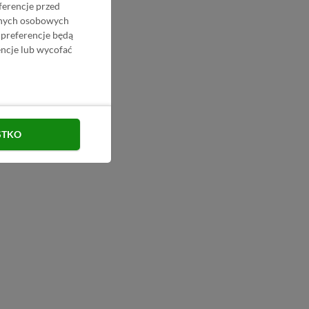
ferencje przed
danych osobowych
 preferencje będą
ncje lub wycofać
STKO