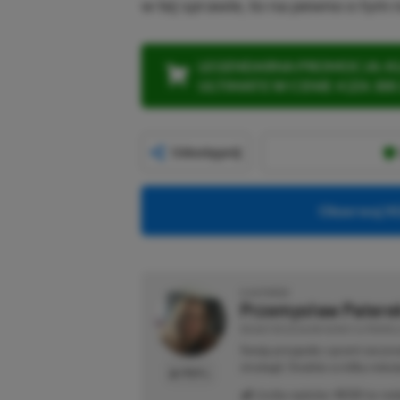
w tej sprawie, to na pewno o tym
LEGENDARNA PROMOCJA: KLI
ULTIMATE W CENIE 4 (ZA 300 
Udostępnij
Obserwuj XG
O AUTORZE
Przemysław Patere
REDAKTOR DZIAŁÓW NEWSY & PROMOCJ
Swoją przygodę z grami zaczyn
strategii. Średnio co kilka mie
PROFIL
Liczba wpisów:
4533
(w red