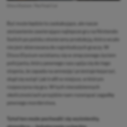
Disco Elysium: The Final Cut
Być może będzie to zaskakujące, ale nasze
zestawienie zawierające najlepsze gry na Nintendo
Switch po polsku otwieramy produkcją, która wcale
nie jest skierowana do najmłodszych graczy. W
Disco Elysium wcielamy się w zmęczonego życiem
policjanta, który pewnego razu upija się do tego
stopnia, że zapada na amnezję i przestaje kojarzyć,
skąd się wziął i jak trafił w miejsce, w którym
rozpoczyna się gra. W tych niecodziennych
okolicznościach przyjdzie nam rozwiązać zagadkę
pewnego morderstwa.
Tytuł ten może pochwalić się wyśmienitą
atmosferą — bohaterowie są bardzo