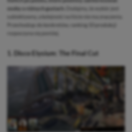
Switch po polsku, które powinny zainteresować
osoby o różnych gustach.
Dodajmy, że wybór jest
subiektywny, a kolejność na liście nie ma znaczenia.
Przechodząc do konkretów, ranking 10 produkcji
rozpoczyna się poniżej.
1. Disco Elysium: The Final Cut