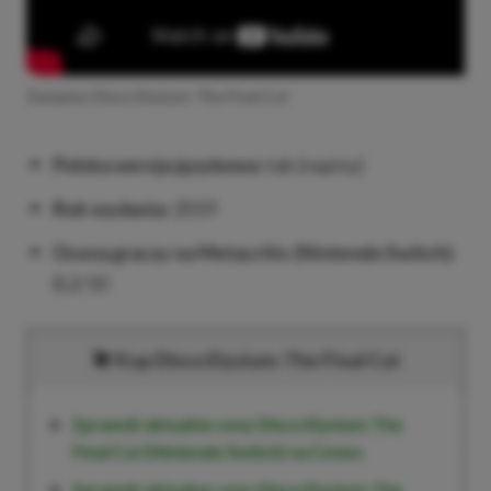
Zwiastun Disco Elysium: The Final Cut
Polska wersja językowa:
tak (napisy)
Rok wydania:
2019
Ocena graczy na Metacritic (Nintendo Switch)
:
8,2/10
Kup Disco Elysium: The Final Cut
Sprawdź aktualne ceny Disco Elysium: The
Final Cut (Nintendo Switch) na Ceneo
Sprawdź aktualne ceny Disco Elysium: The