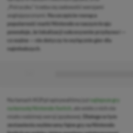
„Pstryczku” trzeba się zadowolić wersjami
anglojęzycznymi.
Na szczęście rosnąca
popularność marki Nintendo w naszym kraju
powoduje, że lokalizacji sukcesywnie przybywa i —
co ważne — nie dotyczy to wyłącznie gier dla
najmłodszych
.
■
■■■■■■■■■■■■■■■■■
Na łamach XGP.pl opisywaliśmy już
najlepsze gry
na konsolę Nintendo Switch
, ale wiele z nich nie
miało rodzimej wersji językowej.
Dlatego w tym
zestawieniu wybieramy fajne gry na Nintendo