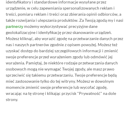
identyfikatory i standardowe informacje wysyłane przez
Wybierając najlepsze gry na Nintendo Switch po
urządzenie, w celu zapewniania spersonalizowanych reklam i
polsku, po prostu nie wypada nie ująć tej pozycji,
treści, pomiaru reklam i treści oraz zbierania opinii odbiorców, a
także rozwijania i ulepszania produktów.
Za Twoją zgodą my i nasi
szczególnie że posiada ona świetny dubbing. Mowa
możemy wykorzystywać precyzyjne dane
partnerzy
oczywiście o doskonałym remake’u trzech gier z
geolokalizacyjne i identyfikację przez skanowanie urządzeń.
serii Spyro, oryginalnie wydanych na pierwszą
Możesz kliknąć, aby wyrazić zgodę na przetwarzanie danych przez
nas i naszych partnerów zgodnie z opisem powyżej. Możesz też
konsolę PlayStation. Wcielamy się w tytułowego
uzyskać dostęp do bardziej szczegółowych informacji i zmienić
smoka, który – choć młody i niewielkich rozmiarów
swoje preferencje przed wyrażeniem zgody lub odmówić jej
– często ratuje swoich starszych braci, jak i
wyrażenia.
Pamiętaj, że niektóre rodzaje przetwarzania danych
osobowych mogą nie wymagać Twojej zgody, ale masz prawo
pozostałych mieszkańców krainy przed zakusami
sprzeciwić się takiemu przetwarzaniu. Twoje preferencje będą
czarnych charakterów.
mieć zastosowanie tylko do tej witryny. Możesz w dowolnym
momencie zmienić swoje preferencje lub wycofać zgodę,
wracając na tę stronę i klikając przycisk "Prywatność" na dole
Odświeżona trylogia studia Insomniac Games to
strony.
doskonała trójwymiarowa platformówka w starym
dobrym stylu.
Wcielając się w Spyro, zwiedzamy
zróżnicowane plansze, walczymy z wymagającymi
bossami i robimy użytek z takich umiejętności jak