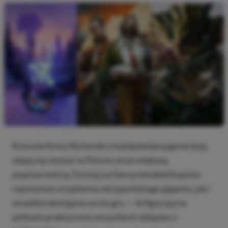
Konsole firmy Nintendo z każdą kolejną generacją
zdają się cieszyć w Polsce coraz większą
popularnością. Dzisiaj już bez przeszkód kupimy
najnowsze urządzenia od japońskiego giganta, jak i
wszelkie dostępne na nie gry — te figurują na
półkach praktycznie wszystkich sklepów z