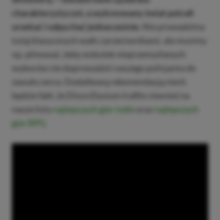
charakterystyczni, a wykreowany świat potrafi
urzekać i odpychać jednocześnie.
Nie prowadzimy
tutaj klasycznych walk z przeciwnikami, ale musimy
np. pilnować, żeby wskutek nieprzemyślanych
wyborów nie doprowadzić naszego policjanta do
zawału serca. Dodatkową rekomendacją niech
będzie fakt, że Disco Elysium trafiło również na
nasze listy
najlepszych gier indie
oraz
najlepszych
gier RPG
.