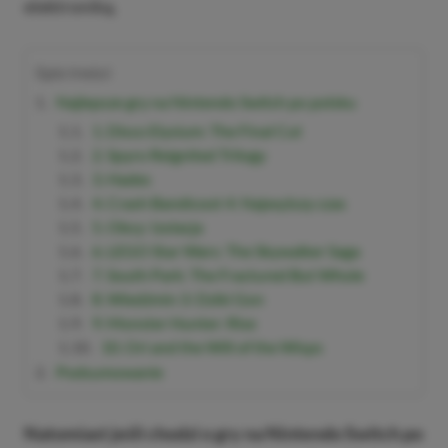
elektroniką.
Spis treści
Najlepsze gry na Nintendo Switch po polsku
1. Disco Elysium: The Final Cut
2. Spyro Reignited Trilogy
3. Hades
4. Crash Bandicoot 4: Najwyższy czas
5. Obcy: Izolacja
6. LEGO Star Wars: The Skywalker Saga
7. South Park: The Fractured But Whole
8. Wiedźmin 3: Dziki Gon
9. Monster Hunter: Rise
10. Ori and the Will of the Wisps
Podsumowanie
Natomiast jeśli chodzi o gry na Nintendo Switch po