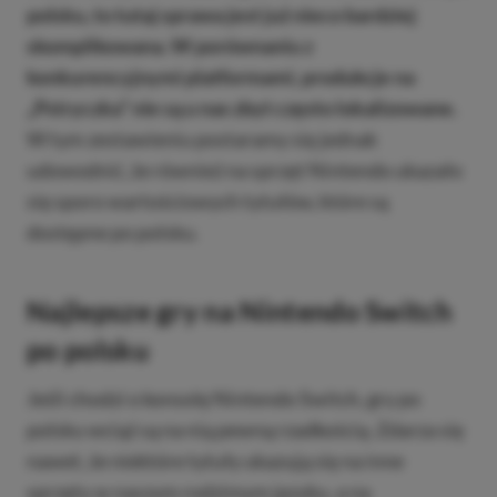
polsku, to tutaj sprawa jest już nieco bardziej
skomplikowana. W porównaniu z
konkurencyjnymi platformami, produkcje na
„Pstryczka” nie są u nas zbyt często lokalizowane.
W tym zestawieniu postaramy się jednak
udowodnić, że również na sprzęt Nintendo ukazało
się sporo wartościowych tytułów, które są
dostępne po polsku.
Najlepsze gry na Nintendo Switch
po polsku
Jeśli chodzi o konsolę Nintendo Switch, gry po
polsku wciąż są na nią pewną rzadkością. Zdarza się
nawet, że niektóre tytuły ukazują się na inne
sprzęty w naszym rodzimym języku, a na