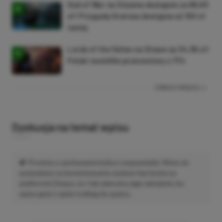
God of War na Steama dostępne za 69,63
zł! Przygody Kratosa dostępne aż 150 zł
taniej
Lords of the Fallen na Steam za 34,36 zł!
Polski soulslike przeceniony o 71%
ZOBACZ WIĘCEJ
Dyskusja na temat wpisu
Prosimy o zachowanie kultury wypowiedzi. Mimo że
pozwalamy na komentowanie osobom bez konta na
platformie Disqus, to i tak zalecamy jego założenie, bo
wpisy gości często trafiają do spamu.