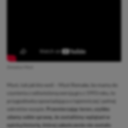
Zwiastun Myst
Myst, lub jak kto woli – Myst Remake, bo mamy do
czynienia z odświeżoną wersją gry z 1993 roku, to
przygodówka opowiadająca o tajemniczej i pełnej
sekretów wyspie.
Przemierzając teren, szybko
zdamy sobie sprawę, że zostaliśmy wplątani w
epicką historię, której zakończenie nie zostało