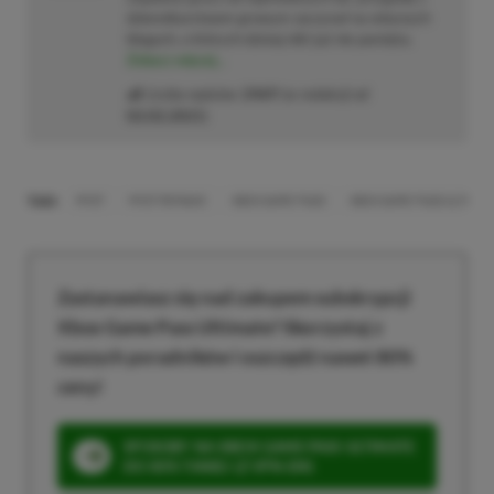
dziennikarstwem growym zaczynał na własnych
blogach, o których dzisiaj nikt już nie pamięta.
Zobacz więcej...
Liczba wpisów:
2469
(w redakcji od
02.02.2021
)
TAGI:
MYST
MYST REMAKE
XBOX GAME PASS
XBOX GAME PASS ULTIMAT
Zastanawiasz się nad zakupem subskrypcji
Xbox Game Pass Ultimate? Skorzystaj z
naszych poradników i oszczędź nawet 80%
ceny!
SPOSOBY NA XBOX GAME PASS ULTIMATE
DO 80% TANIEJ (Z VPN-EM)