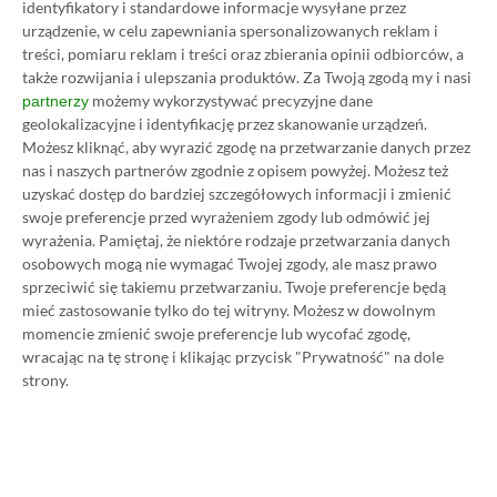
identyfikatory i standardowe informacje wysyłane przez
80% taniej
– za ok. 24-25 zł / msc zamiast 115 zł /
urządzenie, w celu zapewniania spersonalizowanych reklam i
treści, pomiaru reklam i treści oraz zbierania opinii odbiorców, a
msc. Przedstawione w nim sposoby są w 100%
także rozwijania i ulepszania produktów.
Za Twoją zgodą my i nasi
legalne i bezpieczne – pierwszą wersję tego
możemy wykorzystywać precyzyjne dane
partnerzy
poradnika opublikowaliśmy w 2021 roku i od tego
geolokalizacyjne i identyfikację przez skanowanie urządzeń.
Możesz kliknąć, aby wyrazić zgodę na przetwarzanie danych przez
czasu skorzystały z niego już dziesiątki tysięcy osób.
nas i naszych partnerów zgodnie z opisem powyżej. Możesz też
Oczywiście nasz poradnik na tani Xbox Game Pass
uzyskać dostęp do bardziej szczegółowych informacji i zmienić
Ultimate jest regularnie aktualizowany, dzięki
swoje preferencje przed wyrażeniem zgody lub odmówić jej
wyrażenia.
Pamiętaj, że niektóre rodzaje przetwarzania danych
czemu możesz mieć pewność, że masz do czynienia z
osobowych mogą nie wymagać Twojej zgody, ale masz prawo
jego najnowszą i w pełni aktualną wersję.
sprzeciwić się takiemu przetwarzaniu. Twoje preferencje będą
mieć zastosowanie tylko do tej witryny. Możesz w dowolnym
momencie zmienić swoje preferencje lub wycofać zgodę,
Zaprzyjaźnione sklepy przygotowały dla naszych
wracając na tę stronę i klikając przycisk "Prywatność" na dole
czytelników solidne rabaty, które w połączeniu
strony.
opisanymi w tym poradniku sposobami pozwalają
oszczędzić na abonamencie Xbox Game Pass
Ultimate tak ogromną kwotę (nawet 80% względem
ceny regularnej). Promocja może dobiec końca w