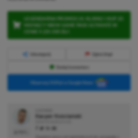
LEGENDARNA PROMOCJA: KLIKNIJ I KUP 20
MIESIĘCY XBOX GAME PASS ULTIMATE W
CENIE 4 (ZA 300 ZŁ)!
Udostępnij
Zgłoś błąd
Dodaj komentarz
Obserwuj XGP.pl w Google News
O AUTORZE
Kacper Kościański
REDAKTOR NACZELNY & CEO
PROFIL
Zapalony gracz od najmłodszych lat, przygodę z