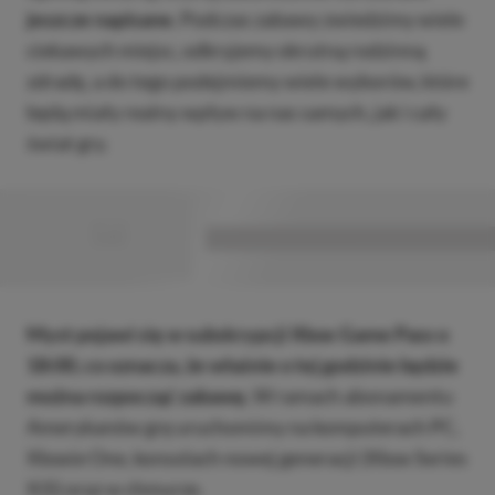
jeszcze napisane.
Podczas zabawy zwiedzimy wiele
ciekawych miejsc, odkryjemy okrutną rodzinną
zdradę, a do tego podejmiemy wiele wyborów, które
będą miały realny wpływ na nas samych, jak i cały
świat gry.
■
■■■■■■■■■■■■■■■■■
Myst pojawi się w subskrypcji Xbox Game Pass o
18:00, co oznacza, że właśnie o tej godzinie będzie
można rozpocząć zabawę.
W ramach abonamentu
Amerykanów grę uruchomimy na komputerach PC,
Xboxie One, konsolach nowej generacji (Xbox Series
X|S) oraz w chmurze.