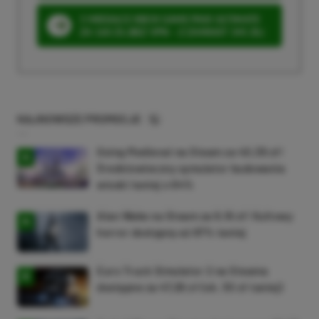
3 MIESIĄCE XBOX GAME PASS ULTIMATE
ZA 160 ZŁ (BEZ VPN – Z ZAMIAST 345 ZŁ)
NAJNOWSZE PROMOCJE
Going Medieval na Steam za 40,39 zł!
Średniowieczny symulator budowania
wioski taniej o 64%
Alan Wake na Steam za 9,16 zł! Kultowy
horror dostępny aż 87% taniej
Euro Truck Simulator 2 na Steama
dostępne za 47,26 zł (ok. 30 zł taniej)