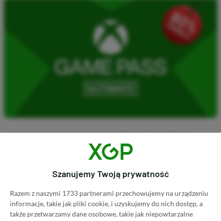
Koszt 1 miesiąca subskrypcji Xbox Game Pass
Ultimate w oficjalnym sklepie Microsoftu to
obecnie aż 115 zł – nie ma co ukrywać, że to bardzo
Szanujemy Twoją prywatność
dużo. Jednak wcale nie musisz tyle płacić!
Razem z naszymi 1733 partnerami przechowujemy na urządzeniu
informacje, takie jak pliki cookie, i uzyskujemy do nich dostęp, a
W tym poradniku, który właśnie czytasz,
także przetwarzamy dane osobowe, takie jak niepowtarzalne
pokażemy Ci, jak kupować ten abonament nawet