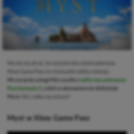
Nie da się ukryć, że sierpień dla subskrybentów
Xbox Game Pass to niezwykle obfity miesiąc.
Wczoraj do usługi Microsoftu
trafiło wyczekiwane
Psychonauts 2
, a dziś w abonamencie debiutuje
Myst.
Nic, tylko się cieszyć!
Myst w Xbox Game Pass