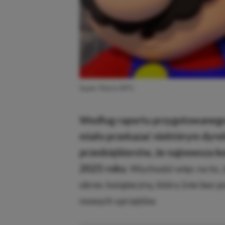
Super Mario RPG
Według raportu przygotowanego
miało przekazać niektórym dyr
przedsiębiorstw, że najnowsza ko
2025 roku
. Wychodzi więc na to,
okres świąteczny, który (nie bez 
nowych sprzętów.