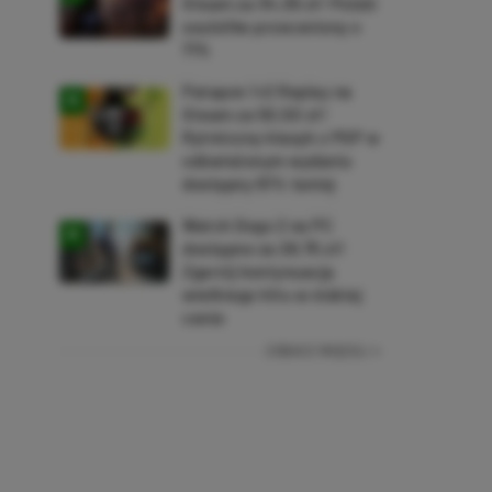
Steam za 34,36 zł! Polski
soulslike przeceniony o
71%
Patapon 1+2 Replay na
Steam za 50,50 zł!
Rytmiczny klasyk z PSP w
odświeżonym wydaniu
dostępny 61% taniej
Watch Dogs 2 na PC
dostępne za 28,75 zł!
Zgarnij kontynuację
wielkiego hitu w niskiej
cenie
ZOBACZ WIĘCEJ