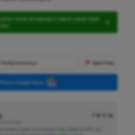
KNIJ I KUP 20 MIESIĘCY XBOX GAME PASS
ZŁ)!
Dodaj komentarz
Zgłoś błąd
P.pl w Google News
k
E | RECENZENT
ał od Mario Tennis na Gameboya Color. Wielki fan RPG-ów i