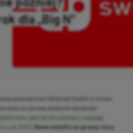
ie później?
ok dla „Big N”
OPIOWANO
zwanej powszechnie Nintendo Switch 2 znowu
larności za sprawą ostatnich doniesień.
iębiorstwo, jako termin premiery swojego
ero rok 2025
.
Nowe światło na sprawę rzuca