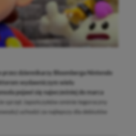
 przez dziennikarzy Bloomberga Nintendo
ektorom wydawniczym wielu
nsola pojawi się najwcześniej do marca
 że sprzęt Japończyków ominie tegoroczny
powodu) uchodzi za najlepszy dla debiutów