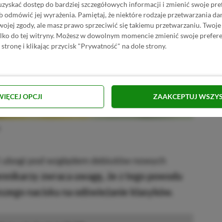
uzyskać dostęp do bardziej szczegółowych informacji i zmienić swoje pre
b odmówić jej wyrażenia.
Pamiętaj, że niektóre rodzaje przetwarzania 
jej zgody, ale masz prawo sprzeciwić się takiemu przetwarzaniu. Twoje
ylko do tej witryny. Możesz w dowolnym momencie zmienić swoje prefere
 stronę i klikając przycisk "Prywatność" na dole strony.
WIĘCEJ OPCJI
ZAAKCEPTUJ WSZY
k
 ubogi pod względem debiutów nowych
ennikarzy zwraca uwagę, że z tego powodu
szego nacisku na odświeżanie klasyków.