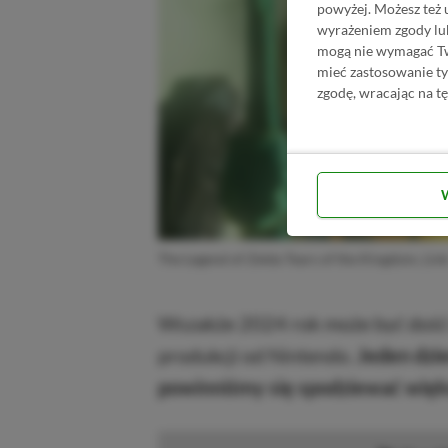
powyżej. Możesz też 
wyrażeniem zgody lu
mogą nie wymagać Two
mieć zastosowanie t
zgodę, wracając na tę
The Legend of Zelda Tears of the Kingdom, Lin
Wszakże 2024 rok może być dość
produkcji od Nintendo.
Jeden dzi
powinniśmy się spodziewać więk