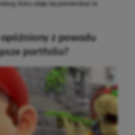
berg, który zdaje się potwierdzać te
 opóźniony z powodu
psze portfolio?