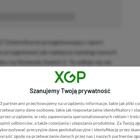
■■■■■■
ji? Dziennikarze przygotowujący raport
ce przygotować jak najlepszy katalog nowych
u na Nintendo Switch 2. To odbije się nie
konsolę, ale też na posiadaczach aktualnej
Szanujemy Twoją prywatność
 partnerami przechowujemy na urządzeniu informacje, takie jak pliki co
 przetwarzamy dane osobowe, takie jak niepowtarzalne identyfikatory i s
przez urządzenie, w celu zapewniania spersonalizowanych reklam i treści
 opinii odbiorców, a także rozwijania i ulepszania produktów.
Za Twoją zg
orzystywać precyzyjne dane geolokalizacyjne i identyfikację przez ska
wyrazić zgodę na przetwarzanie danych przez nas i naszych partnerów zg