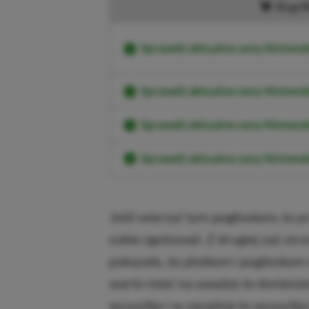
Kup N
Sprawdź aktualne ceny Ninten
Sprawdź aktualne ceny Ninte
Sprawdź aktualne ceny Ninten
Sprawdź aktualne ceny Nintend
Jeśli wierzyć tym pogłoskom, to pr
sobie zgotowali. Z drugiej zaś str
pokazały, że plotkom i pogłoskom
warto mieć na uwadze te doniesie
wszystko i w zasadzie to wszystko