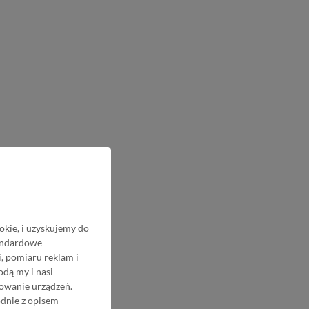
okie, i uzyskujemy do
tandardowe
, pomiaru reklam i
odą my i nasi
nowanie urządzeń.
odnie z opisem