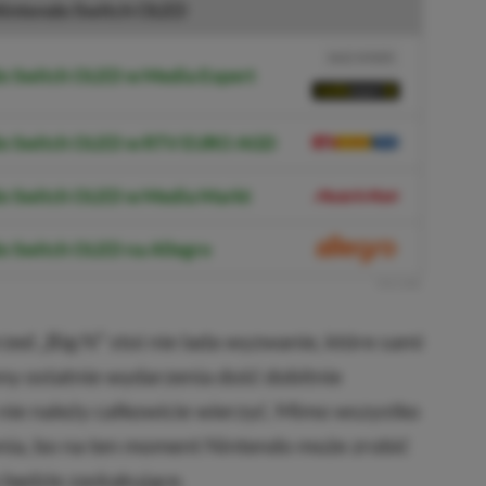
intendo Switch OLED
NASZ WYBÓR
do Switch OLED w Media Expert
ndo Switch OLED w RTV EURO AGD
do Switch OLED w Media Markt
o Switch OLED na Allegro
R
E
K
L
A
M
A
zed „Big N” stoi nie lada wyzwanie, które sami
ony ostatnie wydarzenia dość dobitnie
 nie należy całkowicie wierzyć. Mimo wszystko
nia, bo na ten moment Nintendo może zrobić
 będzie zaskakujące.