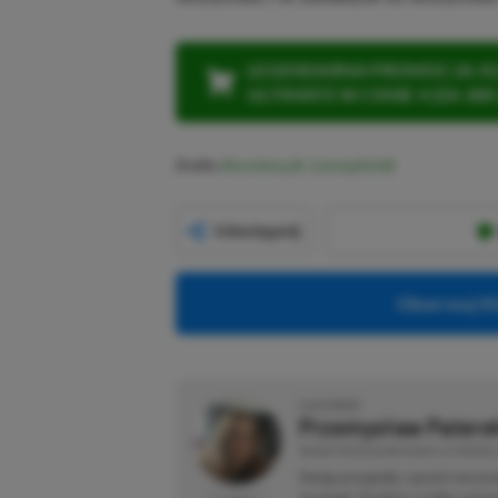
LEGENDARNA PROMOCJA: KLI
ULTIMATE W CENIE 4 (ZA 300 
Źródło:
Bloomberg
,
Gaming Bolt
Udostępnij
Obserwuj XG
O AUTORZE
Przemysław Patere
REDAKTOR DZIAŁÓW NEWSY & PROMOCJ
Swoją przygodę z grami zaczyn