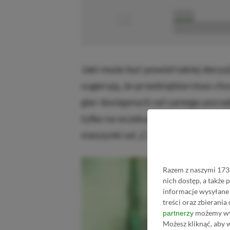
■
■■■■■
■■■■■■■■■■■
Jaki może być powód takiej decyz
sugerują, że przedsiębiorstwo ch
gier dostępnych od samego początk
tylko na oczekujących na tę nową 
maszynki od „Czerwonych”.
Razem z naszymi 1733
nich dostęp, a także
informacje wysyłane 
treści oraz zbierania
możemy wyk
partnerzy
Możesz kliknąć, aby 