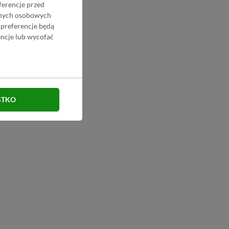
ferencje przed
danych osobowych
 preferencje będą
ncje lub wycofać
STKO