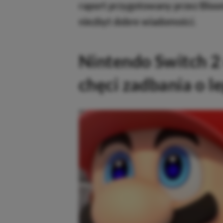
raport przygotowany przez Bloom
niezbyt dobre wiadomości.
Nintendo Switch 2
chęci zadbania o le