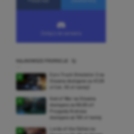
NAJNOWSZE PROMOCJE
Euro Truck Simulator 2 na
Steama dostępne za 47,26
zł (ok. 30 zł taniej)
God of War na Steama
dostępne za 69,63 zł!
Przygody Kratosa
dostępne aż 150 zł taniej
Lords of the Fallen na