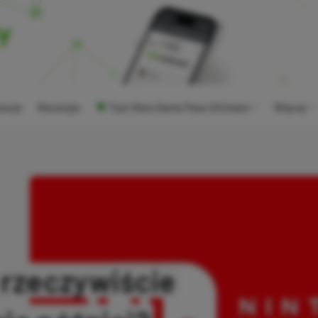
ocje
Recenzje
Tani Xbox Game Pass Ultimate
Więcej
 rzeczywiście