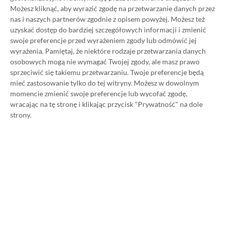
Możesz kliknąć, aby wyrazić zgodę na przetwarzanie danych przez
Dyskusja na temat wpisu
nas i naszych partnerów zgodnie z opisem powyżej. Możesz też
uzyskać dostęp do bardziej szczegółowych informacji i zmienić
swoje preferencje przed wyrażeniem zgody lub odmówić jej
wyrażenia.
Pamiętaj, że niektóre rodzaje przetwarzania danych
Prosimy o zachowanie kultury wypowiedzi. Mimo że
osobowych mogą nie wymagać Twojej zgody, ale masz prawo
pozwalamy na komentowanie osobom bez konta na
sprzeciwić się takiemu przetwarzaniu. Twoje preferencje będą
platformie Disqus, to i tak zalecamy jego założenie, bo
mieć zastosowanie tylko do tej witryny. Możesz w dowolnym
wpisy gości często trafiają do spamu.
momencie zmienić swoje preferencje lub wycofać zgodę,
wracając na tę stronę i klikając przycisk "Prywatność" na dole
strony.
Wczytaj komentarze
Promowany post
Strona główna
»
Promocje