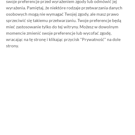
CENIE 4 (ZA 300 ZŁ)!
swoje preferencje przed wyrażeniem zgody lub odmówić jej
wyrażenia.
Pamiętaj, że niektóre rodzaje przetwarzania danych
osobowych mogą nie wymagać Twojej zgody, ale masz prawo
sprzeciwić się takiemu przetwarzaniu. Twoje preferencje będą
Udostępnij
Zgłoś błąd
mieć zastosowanie tylko do tej witryny. Możesz w dowolnym
momencie zmienić swoje preferencje lub wycofać zgodę,
Dodaj komentarz
wracając na tę stronę i klikając przycisk "Prywatność" na dole
strony.
Obserwuj XGP.pl w Google News
O AUTORZE
Kacper Kościański
REDAKTOR NACZELNY & CEO
PROFIL
Zapalony gracz od najmłodszych lat, przygodę z
dziennikarstwem growym zaczynał na własnych
blogach, o których dzisiaj nikt już nie pamięta.
Zobacz więcej...
Liczba wpisów:
2469
(w redakcji od