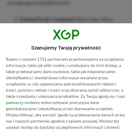
następujących platformach:
Tainted Grail: Conquest
(Xbox One, Xbox
Series X|S) –
wydanie na PC jest dostępne w
subskrypcji od dawna
Zero Escape: The Nonary Games
(Xbox One,
Szanujemy Twoją prywatność
Xbox Series X|S, PC, chmura)
Razem z naszymi 1731 partnerami przechowujemy na urządzeniu
informacje, takie jak pliki cookie, i uzyskujemy do nich dostęp, a
Kraken Academy
(Xbox One, Xbox Series X|S,
także przetwarzamy dane osobowe, takie jak niepowtarzalne
PC, chmura)
identyfikatory i standardowe informacje wysyłane przez
urządzenie, w celu zapewniania spersonalizowanych reklam i
treści, pomiaru reklam i treści oraz zbierania opinii odbiorców, a
Zamierzacie dać szansę którejś z dzisiejszych
także rozwijania i ulepszania produktów.
Za Twoją zgodą my i nasi
nowości? Koniecznie napiszcie w komentarzach!
możemy wykorzystywać precyzyjne dane
partnerzy
geolokalizacyjne i identyfikację przez skanowanie urządzeń.
Możesz kliknąć, aby wyrazić zgodę na przetwarzanie danych przez
LEGENDARNA PROMOCJA: KLIKNIJ I KUP 20
nas i naszych partnerów zgodnie z opisem powyżej. Możesz też
MIESIĘCY XBOX GAME PASS ULTIMATE W
uzyskać dostęp do bardziej szczegółowych informacji i zmienić