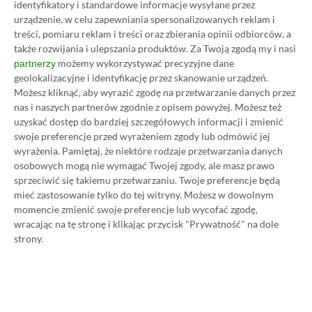
identyfikatory i standardowe informacje wysyłane przez
Totally Reliable Delivery Service
urządzenie, w celu zapewniania spersonalizowanych reklam i
treści, pomiaru reklam i treści oraz zbierania opinii odbiorców, a
Unruly Heroes
także rozwijania i ulepszania produktów.
Za Twoją zgodą my i nasi
Untitled Goose Game
możemy wykorzystywać precyzyjne dane
partnerzy
geolokalizacyjne i identyfikację przez skanowanie urządzeń.
Watch Dogs
Możesz kliknąć, aby wyrazić zgodę na przetwarzanie danych przez
nas i naszych partnerów zgodnie z opisem powyżej. Możesz też
Watch Dogs 2
uzyskać dostęp do bardziej szczegółowych informacji i zmienić
swoje preferencje przed wyrażeniem zgody lub odmówić jej
Wasteland 3
wyrażenia.
Pamiętaj, że niektóre rodzaje przetwarzania danych
osobowych mogą nie wymagać Twojej zgody, ale masz prawo
Yakuza 6: The Song of Life
sprzeciwić się takiemu przetwarzaniu. Twoje preferencje będą
mieć zastosowanie tylko do tej witryny. Możesz w dowolnym
momencie zmienić swoje preferencje lub wycofać zgodę,
Wszystkie gry, które wspierają aktualnie FPS
wracając na tę stronę i klikając przycisk "Prywatność" na dole
Boost, można znaleźć
na stronie Majora Nelsona
.
strony.
Nie da się ukryć, że tempo, w jakim Microsoft
rozbudowuje katalog produkcji obsługujących
tytułowe rozwiązanie, robi wrażenie. Oby tak dalej!