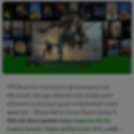
FPS Boost to rozwiązanie opracowane przez
Microsoft, którego zadaniem jest zwiększanie
płynności w starszych grach na konsolach nowej
generacji – Xboxie Series S oraz Xboxie Series X.
Niecałe dwa tygodnie temu
wsparcie dla tej
funkcji dostało 13 gier od Electronic Arts
, a dziś –