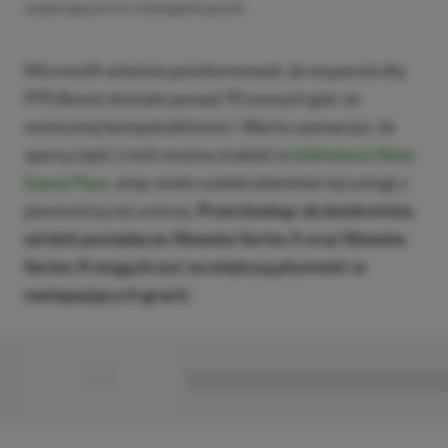
wspierających to rozwiązanie grach
Microsoft właśnie poinformował, że wsparcie dla
FPS Boost dostało ponad 70 nowych gier ze
wstecznej kompatybilności. Warto zaznaczyć, że
sporą część z nich można znaleźć w
bibliotece Xbox
Game Pass
, więc wielu subskrybentów tej usługi z
pewnością się ucieszy.
Przechodząc do konkretów,
od dziś posiadacze Xboxów Series S oraz Xboxów
Series X mogą liczyć na większą płynność w
następujących grach:
■
■■■■■■■■■■■■■■■■■