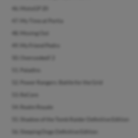
MotoGP 20
My Time at Portia
Moving Out
My Friend Pedro
Overcooked! 2
Paladins
Power Rangers: Battle for the Grid
ReCore
Realm Royale
Shadow of the Tomb Raider Definitive Edition
Sleeping Dogs Definitive Edition