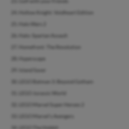
Golf with your Friends
Hollow Knight: Voidheart Edition
Halo Wars 2
Halo: Spartan Assault
Homefront: The Revolution
Hyperscape
Island Saver
LEGO Batman 3: Beyond Gotham
LEGO Jurassic World
LEGO Marvel Super Heroes 2
LEGO Marvel’s Avengers
LEGO The Hobbit