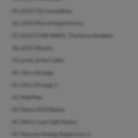
LEGO The Incredibles
LEGO Marvel Superheroes
LEGO STAR WARS: The Force Awakens
LEGO Worlds
Lords of the Fallen
Life is Strange
Life is Strange 2
Mad Max
Metro 2033 Redux
Metro: Last Light Redux
Monster Energy Supercross 3