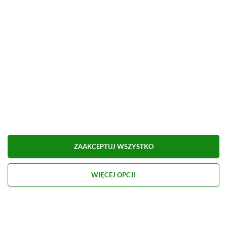
Zwiastun GTA 6 na Netflixie
zdenerwował graczy
ZAAKCEPTUJ WSZYSTKO
Zapowiedź zwiastunu GTA 6
WIĘCEJ OPCJI
Rockstar zdecydował się na dość kontrowersyjny
ruch, a chodzi mianowicie o plan opublikowania