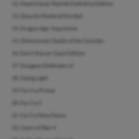
Dead Island: Riptide Definitive Edition
Deus Ex Mankind Divided
Dragon Age: Inquisition
Dishonored: Death of the Outsider
Don’t Starve: Giant Edition
Dungeon Defenders II
Dying Light
Far Cry Primal
Far Cry 5
Far Cry New Dawn
Gears of War 4