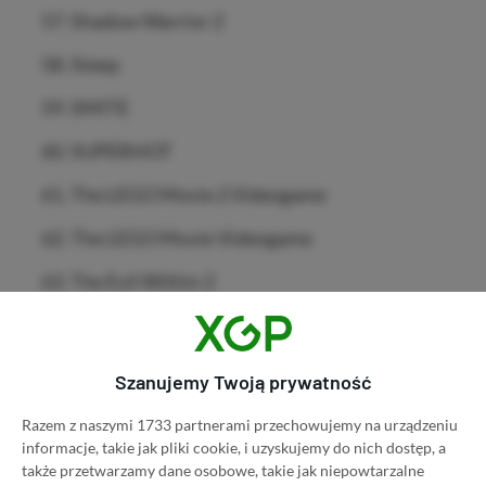
Shadow Warrior 2
Steep
SMITE
SUPERHOT
The LEGO Movie 2 Videogame
The LEGO Movie Videogame
The Evil Within 2
Tomb Raider: Definitive Edition
The Gardens Between
Szanujemy Twoją prywatność
Two Point Hospital
Razem z naszymi 1733 partnerami przechowujemy na urządzeniu
informacje, takie jak pliki cookie, i uzyskujemy do nich dostęp, a
Tom Clancy’s The Division
także przetwarzamy dane osobowe, takie jak niepowtarzalne