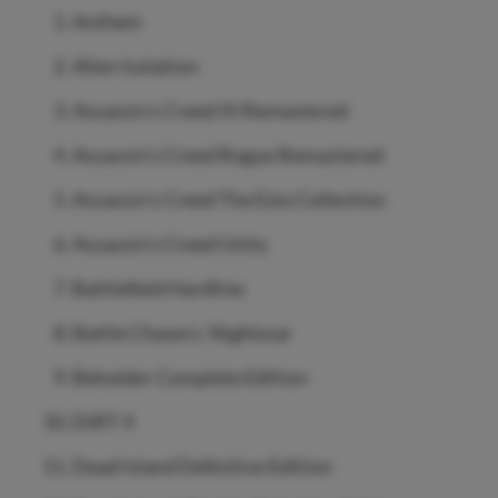
Anthem
Alien Isolation
Assassin’s Creed III Remastered
Assassin’s Creed Rogue Remastered
Assassin’s Creed The Ezio Collection
Assassin’s Creed Unity
Battlefield Hardline
Battle Chasers: Nightwar
Beholder Complete Edition
DiRT 4
Dead Island Definitive Edition