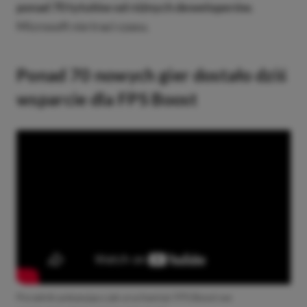
ponad 70 tytułów od różnych deweloperów.
Microsoft nie traci czasu.
Ponad 70 nowych gier dostało dziś
wsparcie dla FPS Boost
Poradnik pokazujący jak uruchamiać FPS Boost we