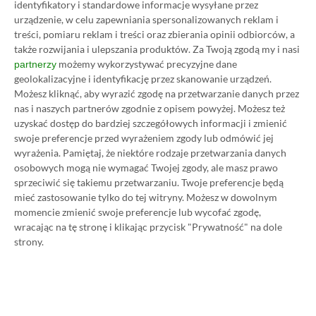
identyfikatory i standardowe informacje wysyłane przez
urządzenie, w celu zapewniania spersonalizowanych reklam i
treści, pomiaru reklam i treści oraz zbierania opinii odbiorców, a
Dyskusja na temat wpisu
także rozwijania i ulepszania produktów.
Za Twoją zgodą my i nasi
możemy wykorzystywać precyzyjne dane
partnerzy
geolokalizacyjne i identyfikację przez skanowanie urządzeń.
Prosimy o zachowanie kultury wypowiedzi. Mimo że
Możesz kliknąć, aby wyrazić zgodę na przetwarzanie danych przez
pozwalamy na komentowanie osobom bez konta na
nas i naszych partnerów zgodnie z opisem powyżej. Możesz też
platformie Disqus, to i tak zalecamy jego założenie, bo
uzyskać dostęp do bardziej szczegółowych informacji i zmienić
wpisy gości często trafiają do spamu.
swoje preferencje przed wyrażeniem zgody lub odmówić jej
wyrażenia.
Pamiętaj, że niektóre rodzaje przetwarzania danych
osobowych mogą nie wymagać Twojej zgody, ale masz prawo
sprzeciwić się takiemu przetwarzaniu. Twoje preferencje będą
Wczytaj komentarze
mieć zastosowanie tylko do tej witryny. Możesz w dowolnym
momencie zmienić swoje preferencje lub wycofać zgodę,
wracając na tę stronę i klikając przycisk "Prywatność" na dole
strony.
Promowany post
Strona główna
»
Promocje