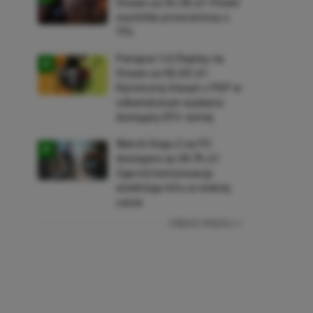
Steam za 34,36 zł! Polski
soulslike przeceniony o
71%
Patapon 1+2 Replay na
Steam za 50,50 zł!
Rytmiczny klasyk z PSP w
odświeżonym wydaniu
dostępny 61% taniej
Watch Dogs 2 na PC
dostępne za 28,75 zł!
Zgarnij kontynuację
wielkiego hitu w niskiej
cenie
ZOBACZ WIĘCEJ