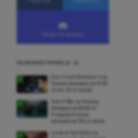
NAJNOWSZE PROMOCJE
Euro Truck Simulator 2 na
Steama dostępne za 47,26
zł (ok. 30 zł taniej)
God of War na Steama
dostępne za 69,63 zł!
Przygody Kratosa
dostępne aż 150 zł taniej
Lords of the Fallen na