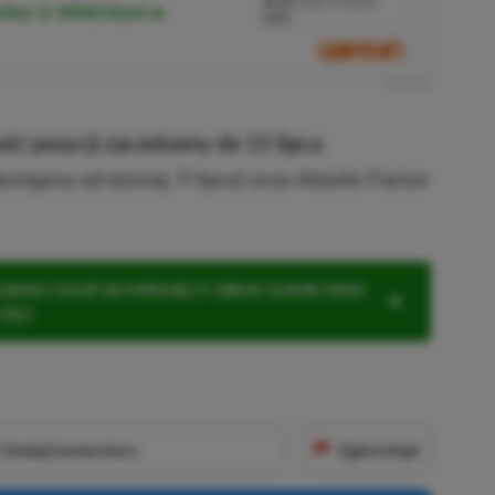
10%
TANIEJ Z KODEM
cher 3: Wild Hunt w
XGP6
SKOPIUJ
R
E
K
L
A
M
A
ść pozycji zaczekamy do 15 lipca
.
ępny od dzisiaj, 9 lipca) oraz Abiotic Factor
KNIJ I KUP 20 MIESIĘCY XBOX GAME PASS
ZŁ)!
Dodaj komentarz
Zgłoś błąd