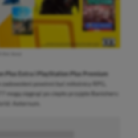
 (fot. Sony)
n Plus Extra i PlayStation Plus Premium
ie zadowoleni powinni być miłośnicy RPG,
 mogą sięgnąć po ciepło przyjęte Banishers:
rld: Aeternum.
■■■■■■