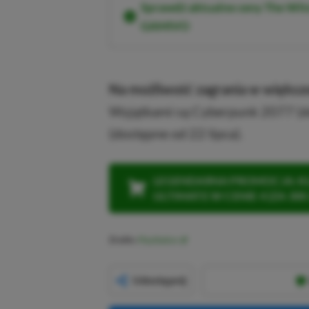
Sprawdź aktualne ceny The Wit
GAMIVO
Na możliwość zagrania w większo
Wyjątkami są Cyberpunk 2077 (dost
(dostępne od 22 lipca).
LEGENDARNA PROMOCJA: KLI
ULTIMATE W CENIE 4 (ZA 300 
Źródło:
PlayStation
Udostępnij