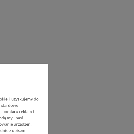
okie, i uzyskujemy do
tandardowe
, pomiaru reklam i
odą my i nasi
nowanie urządzeń.
odnie z opisem