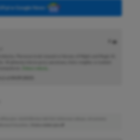
P.pl w Google News
JE
dziecka. Pierwsze kroki stawiał w Heroes of Might and Magic III,
ic. W głównej mierze gracz pecetowy, który mógłby co tydzień
komputerze.
Zobacz więcej...
cji od
04.09.2023
)
afiliacyjne. Jeżeli klikniesz taki link i dokonasz zakupu, otrzymamy
atkowych kosztów. |
Etyka redakcyjna