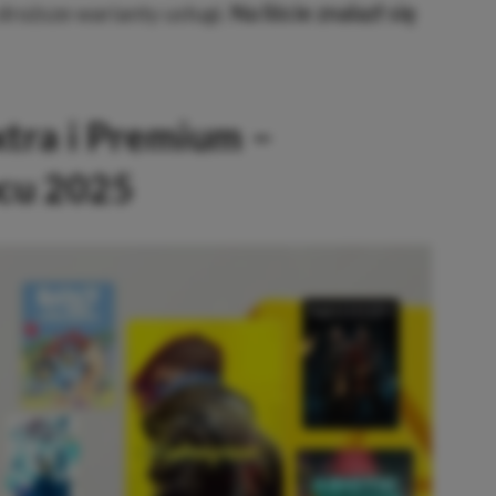
 droższe warianty usługi.
Na liście znalazł się
xtra i Premium –
pcu 2025