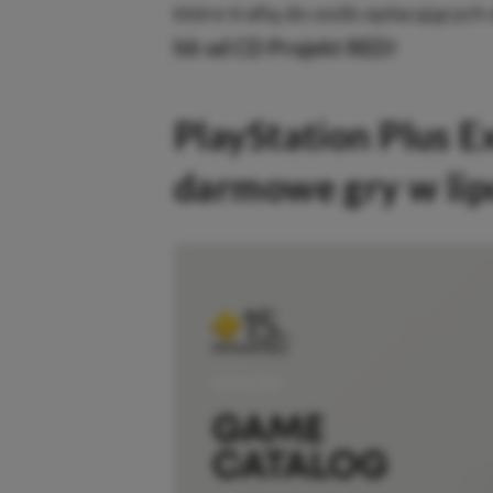
które trafią do osób opłacających
hit od CD Projekt RED!
PlayStation Plus E
darmowe gry w li