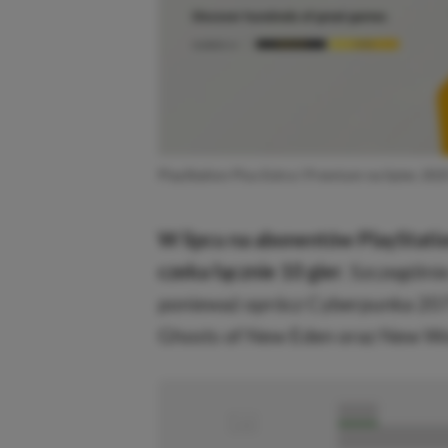
PlayStation Plus Extra i Premium na lipiec 2025
W lipcu na abonentów PlayStatio
czeka łącznie 10 gier
. Szczególn
ponieważ oprócz Cyberpunka 2077
Ghosts of New Eden oraz New Wo
■
■■■■■
■■■■■■■■■■■