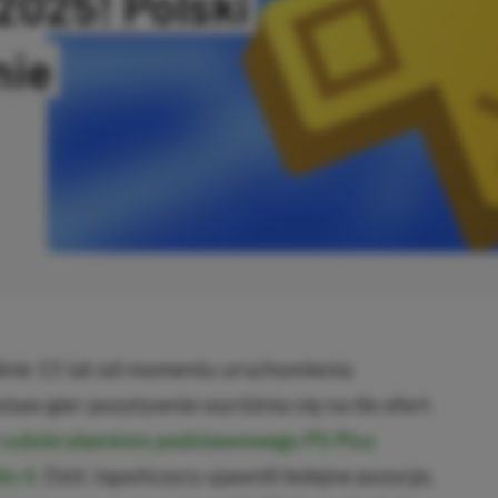
2025! Polski
nie
SKOPIOWANO
dnie 15 lat od momentu uruchomienia
staw gier pozytywnie wyróżnia się na tle ofert
ż
subskrybentom podstawowego PS Plus
lo 4.
Dziś Japończycy ujawnili kolejne pozycje,