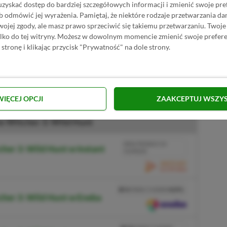
uzyskać dostęp do bardziej szczegółowych informacji i zmienić swoje pre
b odmówić jej wyrażenia.
Pamiętaj, że niektóre rodzaje przetwarzania 
jej zgody, ale masz prawo sprzeciwić się takiemu przetwarzaniu. Twoje
ylko do tej witryny. Możesz w dowolnym momencie zmienić swoje prefere
 stronę i klikając przycisk "Prywatność" na dole strony.
lus Premium (PS5, PS4)
lus Premium (PS5, PS4)
WIĘCEJ OPCJI
ZAAKCEPTUJ WSZY
e Witcher 3: Wild Hunt
BRAK PROWIZJI ZA
her 3: Wild Hunt w Instant
PŁATNOŚĆ
PRZEJDŹ DO SKLEPU
3%
TANIEJ Z KODEM
XGPPL
cher 3: Wild Hunt w Eneba
SKOPIUJ
PRZEJDŹ DO SKLEPU