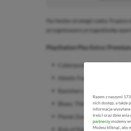
Na fanów strategii czeka Tropico 
przygotowano przygodówkę opartą 
PlayStation Plus Extra i Premium 
Cyberpunk 2077 (PS5, PS4)
Abiotic Factor (PS5)
Banishers: Ghosts of New Ed
Razem z naszymi 1731
Bluey: The Videogame (PS5, 
nich dostęp, a także
informacje wysyłane 
treści oraz zbierania
Planet Zoo (PS5)
możemy wyk
partnerzy
Możesz kliknąć, aby 
Risk of Rain 2 (PS5, PS4)