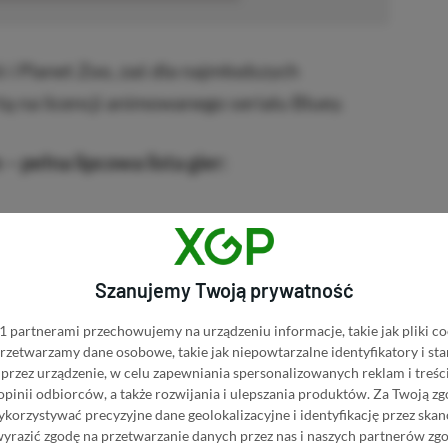
6 i Planet Zoo, zaś dla najmłodszych
na licencji animowanego serialu Bluey.
– pełna lipcowa lista gier:
Szanujemy Twoją prywatność
en (PS5)
 partnerami przechowujemy na urządzeniu informacje, takie jak pliki co
PS4)
 przetwarzamy dane osobowe, takie jak niepowtarzalne identyfikatory i s
przez urządzenie, w celu zapewniania spersonalizowanych reklam i treści
 opinii odbiorców, a także rozwijania i ulepszania produktów.
Za Twoją zg
orzystywać precyzyjne dane geolokalizacyjne i identyfikację przez ska
wyrazić zgodę na przetwarzanie danych przez nas i naszych partnerów zg