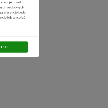
ferencje przed
danych osobowych
 preferencje będą
ncje lub wycofać
STKO