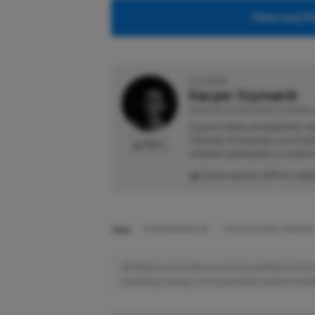
Obserwuj XG
O AUTORZE
Kacper Szymanik
REDAKTOR DZIAŁÓW NEWSY & PROMOC
Z grami wideo zaznajomiony od 
Twierdzy Krzyżowiec oraz Goth
PROFIL
zmieniać podzespoły w swoim 
Liczba wpisów:
674
(w redak
TAGI:
PLAYSTATION PLUS
PS PLUS EXTRA I PREMIUM
Niektóre odnośniki w powyższej publikacji to linki 
niewielką prowizję, a Ty nie poniesiesz żadnych dod