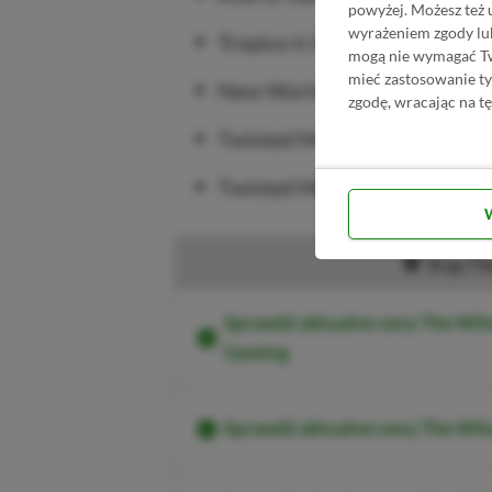
powyżej. Możesz też 
wyrażeniem zgody lu
Tropico 6 (PS5, PS4)
mogą nie wymagać Two
mieć zastosowanie t
New World: Aeternum (PS5)
zgodę, wracając na tę
Twisted Metal 3 – tylko PS P
Twisted Metal 4 – tylko PS P
Kup Th
Sprawdź aktualne ceny The Witc
Gaming
Sprawdź aktualne ceny The Wit