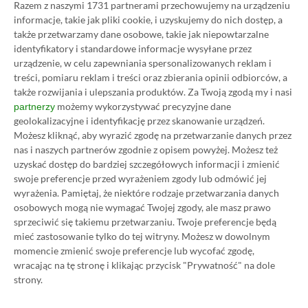
Razem z naszymi 1731 partnerami przechowujemy na urządzeniu
naszych poradników i oszczędź nawet 80%
informacje, takie jak pliki cookie, i uzyskujemy do nich dostęp, a
także przetwarzamy dane osobowe, takie jak niepowtarzalne
ceny!
identyfikatory i standardowe informacje wysyłane przez
urządzenie, w celu zapewniania spersonalizowanych reklam i
SPOSOBY NA XBOX GAME PASS ULTIMATE
treści, pomiaru reklam i treści oraz zbierania opinii odbiorców, a
DO 80% TANIEJ (Z VPN-EM)
także rozwijania i ulepszania produktów.
Za Twoją zgodą my i nasi
możemy wykorzystywać precyzyjne dane
partnerzy
geolokalizacyjne i identyfikację przez skanowanie urządzeń.
3 MIESIĄCE XBOX GAME PASS ULTIMATE
ZA 160 ZŁ (BEZ VPN – Z ZAMIAST 345 ZŁ)
Możesz kliknąć, aby wyrazić zgodę na przetwarzanie danych przez
nas i naszych partnerów zgodnie z opisem powyżej. Możesz też
uzyskać dostęp do bardziej szczegółowych informacji i zmienić
swoje preferencje przed wyrażeniem zgody lub odmówić jej
wyrażenia.
Pamiętaj, że niektóre rodzaje przetwarzania danych
osobowych mogą nie wymagać Twojej zgody, ale masz prawo
NAJNOWSZE PROMOCJE
sprzeciwić się takiemu przetwarzaniu. Twoje preferencje będą
mieć zastosowanie tylko do tej witryny. Możesz w dowolnym
Watch Dogs 2 na PC dostępne za 28,75
momencie zmienić swoje preferencje lub wycofać zgodę,
wracając na tę stronę i klikając przycisk "Prywatność" na dole
zł! Zgarnij kontynuację wielkiego hitu w
strony.
niskiej cenie