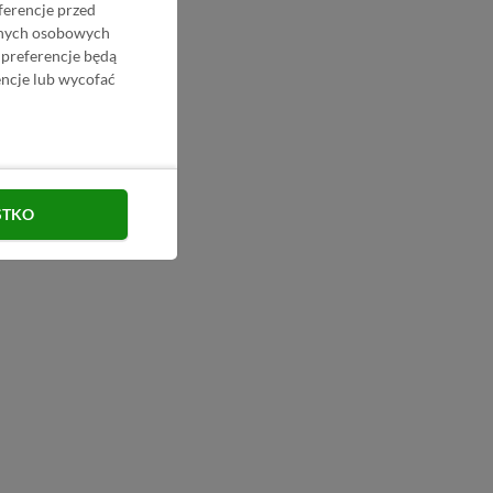
ferencje przed
danych osobowych
 preferencje będą
ncje lub wycofać
STKO