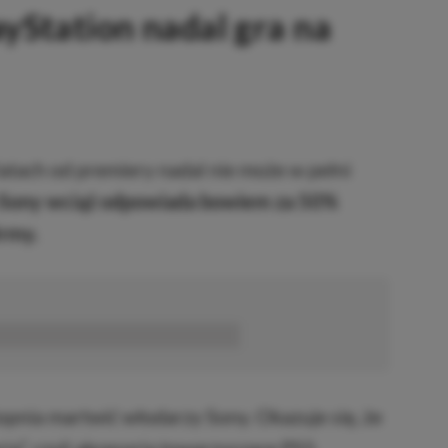
ayStation nadal gra na
 latach od premiery nadal nie może w pełni
a Sony wciąż odpowiada bowiem za 50%
irmy.
■■■■■■
pnia martwić włodarzy Sony. Okazuje się, że