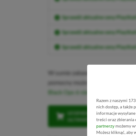
Sprawdź aktualne ceny PlaySt
Sprawdź aktualne ceny PlaySta
Sprawdź aktualne ceny PlayStat
W sumie zabawne, że w przekonan
pomocny może okazać się… Activis
Black Ops 6 nie ominie bowiem ko
Razem z naszymi 1733
nich dostęp, a także
LEGENDARNA PROMOCJA: KLI
informacje wysyłane 
ULTIMATE W CENIE 4 (ZA 300 
treści oraz zbierania
możemy wyk
partnerzy
Możesz kliknąć, aby 