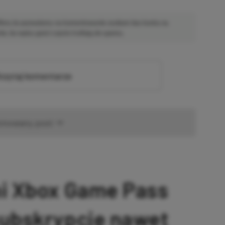
 Mimo że pozwalamy na komentowanie osobom bez konta na
ie, bo wpisy gości często trafiają do spamu.
zytaj komentarze
omowany post
ni Xbox Game Pass
subskrypcję nawet