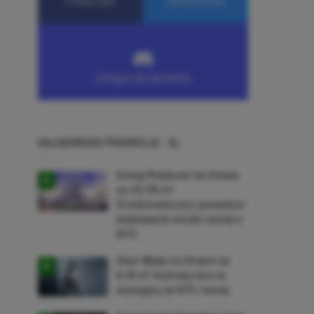
NAJNOWSZE PROMOCJE
Going Medieval na Steam
za 40,39 zł!
Średniowieczny symulator
budowania wioski taniej o
64%
Alan Wake na Steam za
9,16 zł! Kultowy horror
dostępny aż 87% taniej