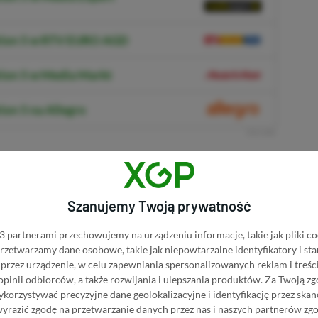
ation 5 w RTV EURO AGD
tion 5 w Media Markt
ion 5 na Allegro
R
E
K
L
A
M
A
iu graczy do porzucenia PS4 niezbyt
ion. Wiele wskazuje na to, że
Call of Duty
Szanujemy Twoją prywatność
nsol poprzedniej generacji
.
 partnerami przechowujemy na urządzeniu informacje, takie jak pliki co
 przetwarzamy dane osobowe, takie jak niepowtarzalne identyfikatory i s
KNIJ I KUP 20 MIESIĘCY XBOX GAME PASS
przez urządzenie, w celu zapewniania spersonalizowanych reklam i treści
ZŁ)!
 opinii odbiorców, a także rozwijania i ulepszania produktów.
Za Twoją zg
orzystywać precyzyjne dane geolokalizacyjne i identyfikację przez ska
wyrazić zgodę na przetwarzanie danych przez nas i naszych partnerów zg