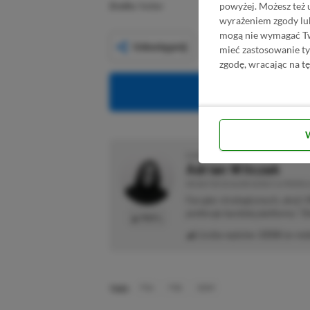
powyżej. Możesz też 
Źródło:
Twitter
wyrażeniem zgody lu
mogą nie wymagać Two
Udostępnij
mieć zastosowanie t
zgodę, wracając na tę
Obserwuj XG
O AUTORZE
Adrian Witczak
REDAKTOR DZIAŁÓW NEWSY & PROMOCJ
Fan gier strategicznych, akcji 
preferuje bardziej platformy "Zi
PROFIL
Liczba wpisów:
3358
(w red
TAGI:
PS4
PS5
SONY