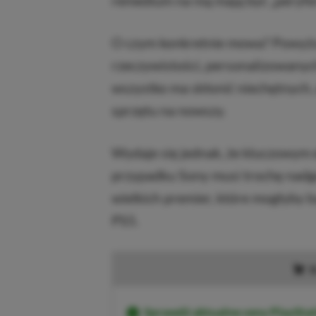
remedium na nią mają być „peryfer
O czym konkretnie mowa? Powyższ
rzeczywistości, personalizowanyc
wszystko ma skłonić niechętnych,
sprzętu na nowszy.
Wydaje się jednak, że kluczowym 
przypadku Sony musi trochę nadgoni
wielkich premier, które mogłyby
PS5.
K
Sprawdź aktualne ceny PlayStat