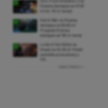
Euro Truck Simulator 2 na
Steama dostępne za 47,26
zł (ok. 30 zł taniej)
God of War na Steama
dostępne za 69,63 zł!
Przygody Kratosa
dostępne aż 150 zł taniej
Lords of the Fallen na
Steam za 34,36 zł! Polski
soulslike przeceniony o
71%
ZOBACZ WIĘCEJ