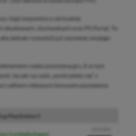
ia”, czyli akcesoria towarzyszące PS5.
y slajd wspomina o wirtualnej
h obudowach, słuchawkach oraz PS Portal. To
 aby jednak rozważyli już wymianę swojego
elementem nadal pozostaną gry. A w tym
ć, bo jak na razie „wystrzelało się” z
 być całkiem ciekawym bonusem posiadania
up PlayStation 5
NASZ WYBÓR
ion 5 w Media Expert