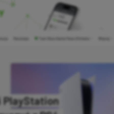
ocje
Recenzje
Tani Xbox Game Pass Ultimate
Więcej
 PlayStation