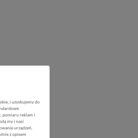
okie, i uzyskujemy do
tandardowe
, pomiaru reklam i
odą my i nasi
nowanie urządzeń.
odnie z opisem