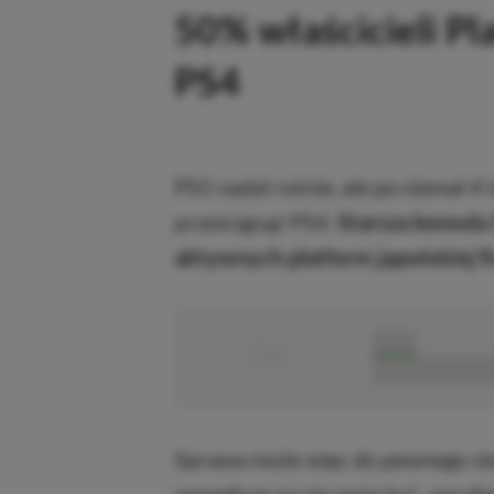
50% właścicieli Pl
PS4
PS5 nadal rośnie, ale po niemal 4
prześcignąć PS4.
Starsza konsol
aktywnych platform japońskiej f
■
■■■■■
■■■■■■■■■■■
Sprawa może więc do pewnego sto