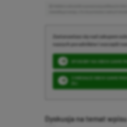
Niektóre odnośniki w powyższej publikacji to linki 
niewielką prowizję, a Ty nie poniesiesz żadnych dod
Zastanawiasz się nad zakupem subs
naszych poradników i oszczędź na
SPOSOBY NA XBOX GAME PAS
3 MIESIĄCE XBOX GAME PASS
ZŁ)
Dyskusja na temat wpis