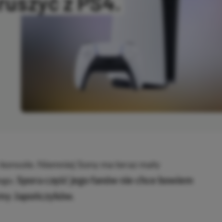
 ruszyć z PS4.
OPIOWANO
 konsole. Niemniej Sony ma teraz mały
ego.
Spora część jego fanów nie chce bowiem
ormy Japończyków.