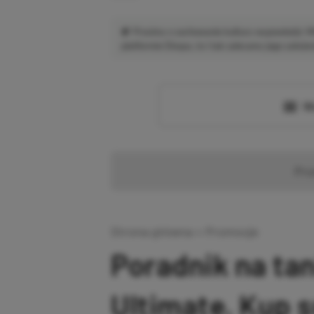
Prosimy o zachowanie kultury wypowiedzi.
platformie Disqus, to i tak zalecamy jego założen
Wc
Pr
Strona główna
»
Promocje
Poradnik na ta
Ultimate. Kup 