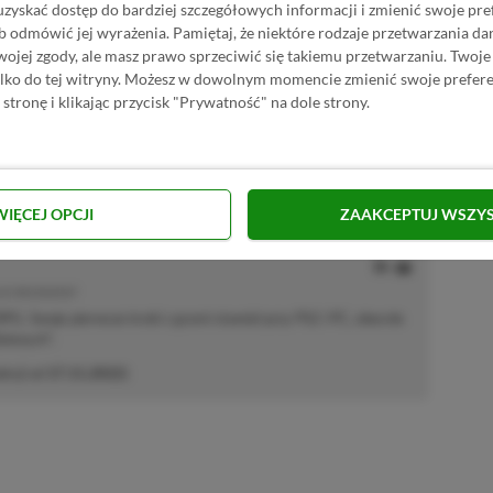
uzyskać dostęp do bardziej szczegółowych informacji i zmienić swoje pre
b odmówić jej wyrażenia.
Pamiętaj, że niektóre rodzaje przetwarzania 
jej zgody, ale masz prawo sprzeciwić się takiemu przetwarzaniu. Twoje
Dodaj komentarz
Zgłoś błąd
ylko do tej witryny. Możesz w dowolnym momencie zmienić swoje prefere
 stronę i klikając przycisk "Prywatność" na dole strony.
P.pl w Google News
WIĘCEJ OPCJI
ZAAKCEPTUJ WSZY
E | RECENZENT
i RPG. Swoje pierwsze kroki z grami stawiał przy PS2 i PC, obecnie
elonych".
akcji od
17.11.2022
)