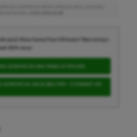
afiliacyjne. Jeżeli klikniesz taki link i dokonasz zakupu, otrzymamy
atkowych kosztów. |
Etyka redakcyjna
krypcji Xbox Game Pass Ultimate? Skorzystaj z
wet 80% ceny!
S ULTIMATE DO 80% TANIEJ (Z VPN-EM)
 ULTIMATE ZA 160 ZŁ (BEZ VPN – Z ZAMIAST 345
u