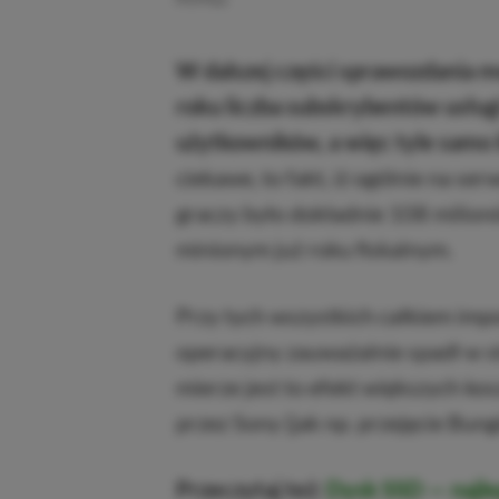
W dalszej części sprawozdania m
roku liczba subskrybentów usługi
użytkowników, a więc tyle samo 
ciekawe, to fakt, iż ogólnie na s
graczy było dokładnie 108 milion
minionym już roku fiskalnym.
Przy tych wszystkich całkiem im
operacyjny zauważalnie spadł w 
mierze jest to efekt większych kos
przez Sony (jak np. przejęcie Bungi
Przeczytaj też:
Dysk SSD — najl