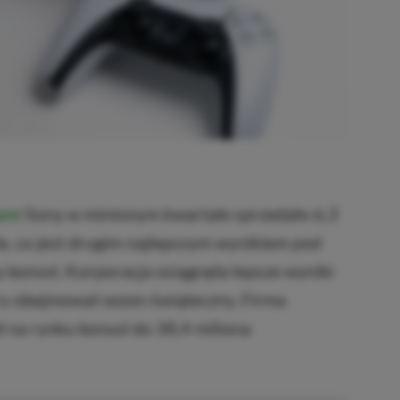
ami
Sony w minionym kwartale sprzedało 6,3
e, co jest drugim najlepszym wynikiem pod
konsol. Korporacja osiągnęła lepsze wyniki
ry obejmował sezon świąteczny. Firma
 na rynku konsol do 38,4 miliona