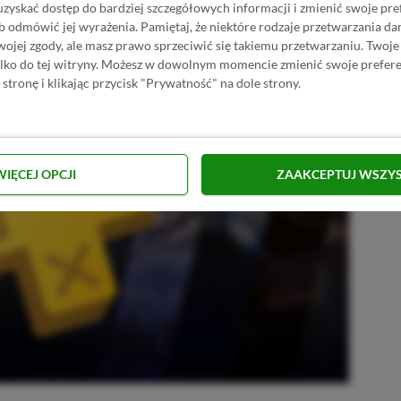
u oraz gier własnych.
uzyskać dostęp do bardziej szczegółowych informacji i zmienić swoje pre
b odmówić jej wyrażenia.
Pamiętaj, że niektóre rodzaje przetwarzania 
jej zgody, ale masz prawo sprzeciwić się takiemu przetwarzaniu. Twoje
ylko do tej witryny. Możesz w dowolnym momencie zmienić swoje prefere
 stronę i klikając przycisk "Prywatność" na dole strony.
WIĘCEJ OPCJI
ZAAKCEPTUJ WSZY