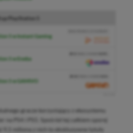
up PlayStation 5
BRAK PROWIZJI ZA PŁATNOŚĆ
ion 5 w Instant Gaming
PRZEJDŹ DO SKLEPU
3%
TANIEJ Z KODEM
XGPPL
tion 5 w Eneba
SKOPIUJ
PRZEJDŹ DO SKLEPU
10%
TANIEJ Z KODEM
XGP6
ation 5 w GAMIVO
SKOPIUJ
R
E
K
L
A
M
A
skalnego gracze korzystający z ekosystemu
er na PS4 i PS5. Spośród tej całkiem sporej
 9,5 miliona z nich to ekskluzywne tytuły