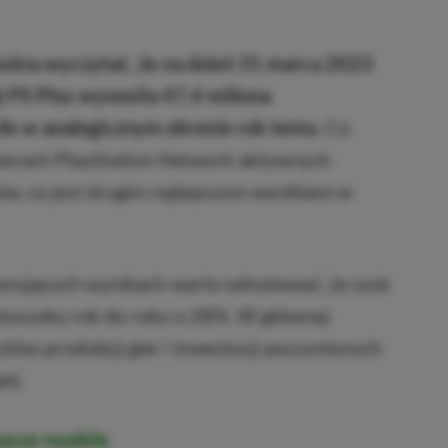
ożna wyczytać, że na dzień 31 marca 2023
 PS Plus wynosiła 47,4 miliona
ile w analogicznym okresie rok temu
. Co
erwerach PlayStation Network aktywnych
ów, co jest drugim najlepszym wynikiem w
ponujących wynikach warto odnotować, że zysk
stosunku rok do roku o 28%. W głównej
ztów produkcji gier i inwestycji poczynionych
e).
epsze modele