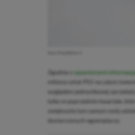
Sony PlayStation 5
Zgodnie z
ujawnionymi informacj
miliona sztuk PS5 na całym świeci
względem jednostkowej sprzedaży 
tylko w poprzednim kwartale, któ
zwiększyła tym samym swój udział
dostarczonych egzemplarzy.