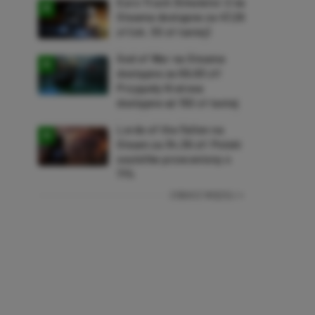
Euro Truck Simulator 2 na
Steama dostępne za 47,26
zł (ok. 30 zł taniej)
God of War na Steama
dostępne za 69,63 zł!
Przygody Kratosa
dostępne aż 150 zł taniej
Lords of the Fallen na
Steam za 34,36 zł! Polski
soulslike przeceniony o
71%
ZOBACZ WIĘCEJ