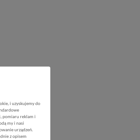
okie, i uzyskujemy do
tandardowe
, pomiaru reklam i
odą my i nasi
nowanie urządzeń.
odnie z opisem