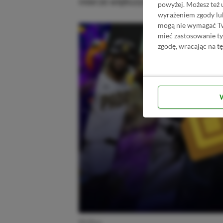
mierze większym dostawom sprzęt
powyżej. Możesz też 
wyrażeniem zgody lu
mogą nie wymagać Two
mieć zastosowanie t
zgodę, wracając na tę
PS Plus