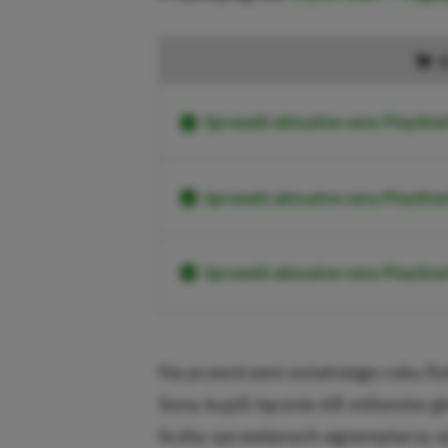
K
Sprawdź aktualne ceny PlayStat
Sprawdź aktualne ceny PlaySta
Sprawdź aktualne ceny PlaySt
Na przestrzeni ostatniego roku fi
Sony kupili łącznie 68 milionów gi
liczby sprzedanych egzemplarzy aż