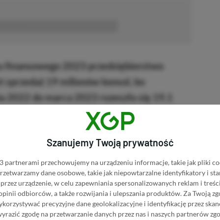
■■■■■■
ku finansowego 2023 przedsiębiorstwo
st sprzedaż 19 milionów konsol, bo
ia 2022 do marca 2023 rozeszło się 19,1
miejscu zaznaczyć, że ów prognozowany wynik
lizowany przez Japończyków, a powodem tego
Szanujemy Twoją prywatność
 popytowi ze strony klientów.
 partnerami przechowujemy na urządzeniu informacje, takie jak pliki co
er w minionym roku podatkowym wyniosła
 przetwarzamy dane osobowe, takie jak niepowtarzalne identyfikatory i s
przez urządzenie, w celu zapewniania spersonalizowanych reklam i treści
), co przekłada się na wzrost w stosunku rok
 opinii odbiorców, a także rozwijania i ulepszania produktów.
Za Twoją zg
orzystywać precyzyjne dane geolokalizacyjne i identyfikację przez ska
zystny rezultat firma zawdzięcza w głównej
wyrazić zgodę na przetwarzanie danych przez nas i naszych partnerów zg