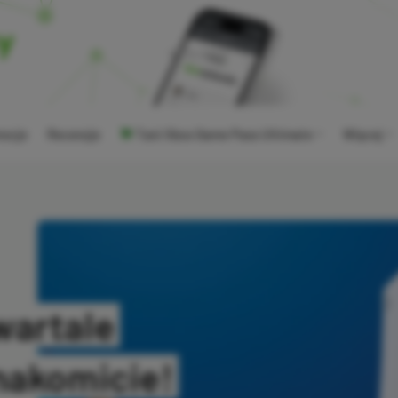
ocje
Recenzje
Tani Xbox Game Pass Ultimate
Więcej
wartale
nakomicie!