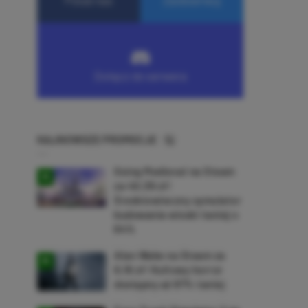
NAJNOWSZE PROMOCJE
Going Medieval na Steam
za 40,39 zł!
Średniowieczny symulator
budowania wioski taniej o
64%
Alan Wake na Steam za
9,16 zł! Kultowy horror
dostępny aż 87% taniej