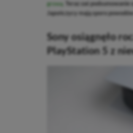
grową
.
Teraz zaś podsumowanie o
Japończycy mają sporo powodów
Sony osiągnęło roc
PlayStation 5 z ni