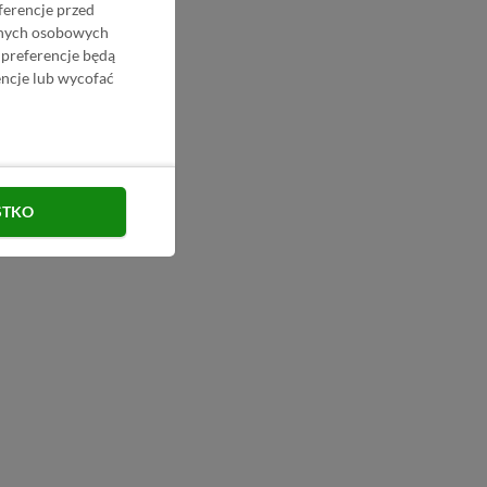
ferencje przed
danych osobowych
 preferencje będą
ncje lub wycofać
STKO