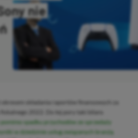
Sony nie
eń
KOPIOWANO
st okresem składania raportów finansowych za
fiskalnego 2022. Do tej pory taki bilans
y pomimo spadku przychodów ze sprzedaży
niki w dziedzinie usług związanych branżą