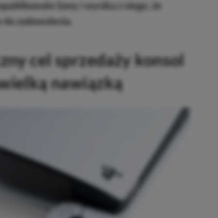
publikowało Sony i wynika z niego, że
 do zadowolenia.
zny cel sprzedaży konsol
ewielką nawiązką