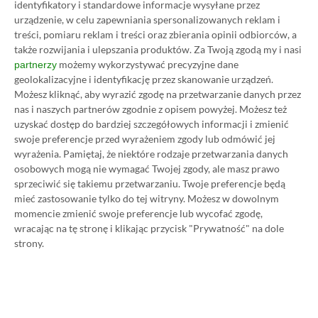
identyfikatory i standardowe informacje wysyłane przez
urządzenie, w celu zapewniania spersonalizowanych reklam i
treści, pomiaru reklam i treści oraz zbierania opinii odbiorców, a
także rozwijania i ulepszania produktów.
Za Twoją zgodą my i nasi
możemy wykorzystywać precyzyjne dane
partnerzy
geolokalizacyjne i identyfikację przez skanowanie urządzeń.
Możesz kliknąć, aby wyrazić zgodę na przetwarzanie danych przez
nas i naszych partnerów zgodnie z opisem powyżej. Możesz też
uzyskać dostęp do bardziej szczegółowych informacji i zmienić
swoje preferencje przed wyrażeniem zgody lub odmówić jej
wyrażenia.
Pamiętaj, że niektóre rodzaje przetwarzania danych
osobowych mogą nie wymagać Twojej zgody, ale masz prawo
sprzeciwić się takiemu przetwarzaniu. Twoje preferencje będą
Koszt 1 miesiąca subskrypcji Xbox Game Pass
mieć zastosowanie tylko do tej witryny. Możesz w dowolnym
momencie zmienić swoje preferencje lub wycofać zgodę,
Ultimate w oficjalnym sklepie Microsoftu to
wracając na tę stronę i klikając przycisk "Prywatność" na dole
obecnie aż 115 zł – nie ma co ukrywać, że to bardzo
strony.
dużo. Jednak wcale nie musisz tyle płacić!
W tym poradniku, który właśnie czytasz,
pokażemy Ci, jak kupować ten abonament nawet