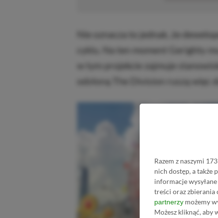
Nie oznacza to jednak, że dewelop
cyklu. Na ten moment Gerighty mu
w tym projekcie zajmuje stanowi
odsłoną The Division ruszą więc 
Razem z naszymi 1731
nich dostęp, a także
informacje wysyłane 
treści oraz zbierania
możemy wyk
partnerzy
Możesz kliknąć, aby 