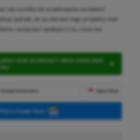
 się na kilka lat oczekiwania na debiut
dząc jednak, że za sterami tego projektu stać
żemy raczej być spokojni o to, czym ów
KNIJ I KUP 20 MIESIĘCY XBOX GAME PASS
ZŁ)!
Dodaj komentarz
Zgłoś błąd
P.pl w Google News