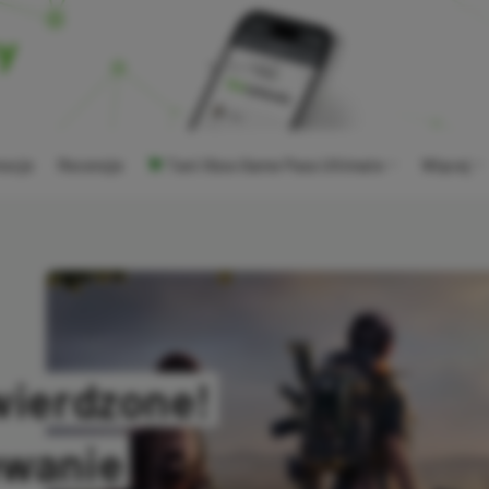
ocje
Recenzje
Tani Xbox Game Pass Ultimate
Więcej
wierdzone!
ewanie