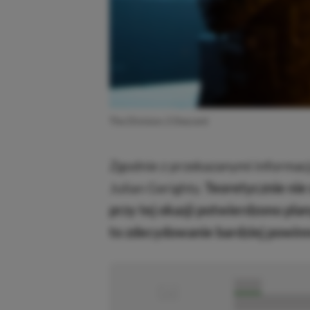
The Division 2 Descent
Zgodnie z przekazanymi informac
Julian Gerighty.
Teoretycznie nie 
przy tej okazji potwierdzono pla
to zdecydowanie bardziej powin
■
■■■■■
■■■■■■■■■■■