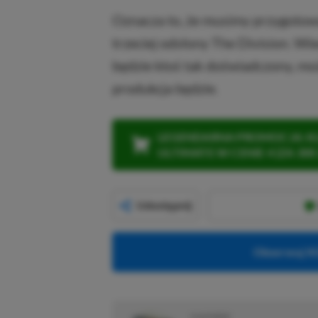
Oznacza to, że musimy przygotować
trzeciej odsłony The Division. Wie
będzie ktoś tak doświadczony, mo
produkcja będzie.
LEGENDARNA PROMOCJA: KLI
ULTIMATE W CENIE 4 (ZA 300 
Udostępnij
Obserwuj XG
O AUTORZE