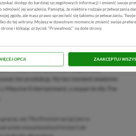
uzyskać dostęp do bardziej szczegółowych informacji i zmienić swoje pre
b odmówić jej wyrażenia.
Pamiętaj, że niektóre rodzaje przetwarzania 
jej zgody, ale masz prawo sprzeciwić się takiemu przetwarzaniu. Twoje
ylko do tej witryny. Możesz w dowolnym momencie zmienić swoje prefere
 stronę i klikając przycisk "Prywatność" na dole strony.
WIĘCEJ OPCJI
ZAAKCEPTUJ WSZY
zie musiał skompletować zespół ludzi,
owywać ów produkcję. Na ten moment wiadomo
az z Massive Entertainment, a wsparcie dla The
.
raczy, ale The Division wciąż jest w
tak wiele niesamowitych historii do
 i ludzi do obronienia
.