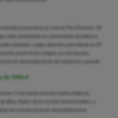
cześniej pracował przy marce The Division. W
o cyklu piastował on stanowisko dyrektora
nale wiedzieć, czego obecnie potrzebuje to IP.
swoisty powrót do czegoś, co zna bardzo
rzysta to doświadczenie we właściwy sposób.
y do 7000 zł
vision 3 nie towarzyszyła żadna większa
 grafika. Stało się to trochę mimochodem, a
cję nie została jeszcze skompletowana.