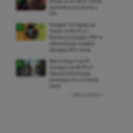
Steam za 34,36 zł! Polski
soulslike przeceniony o
71%
Patapon 1+2 Replay na
Steam za 50,50 zł!
Rytmiczny klasyk z PSP w
odświeżonym wydaniu
dostępny 61% taniej
Watch Dogs 2 na PC
dostępne za 28,75 zł!
Zgarnij kontynuację
wielkiego hitu w niskiej
cenie
ZOBACZ WIĘCEJ