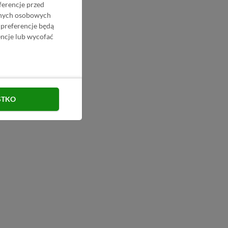
ferencje przed
danych osobowych
 preferencje będą
ncje lub wycofać
STKO