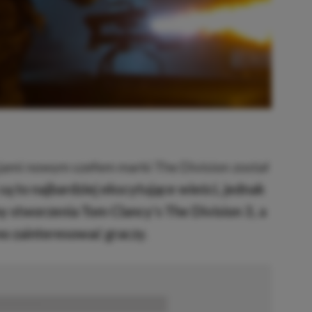
jami nowym szefem marki The Division został
są to najbardziej ekscytujące wieści, jednak
ny stworzenia Tom Clancy’s The Division 3, a
no zainteresować graczy
.
■■■■■■