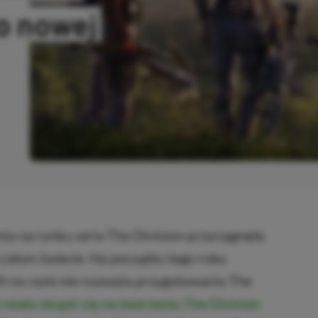
o nowej
KOPIOWANO
nia na rynku seria The Division przyciągnęła
a całym świecie. Na początku tego roku
oft na razie nie rozważa przygotowania The
e miały skupić się na tworzeniu The Division