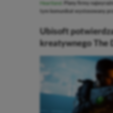
Heartland
.
Plany firmy najwyraźn
tym komunikat wystosowany prz
Ubisoft potwierdz
kreatywnego The D