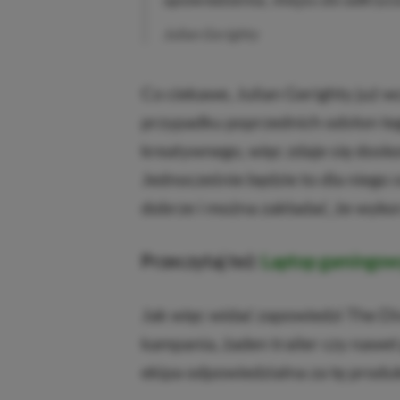
Julian Gerighty
Co ciekawe, Julian Gerighty już w
przypadku poprzednich odsłon teg
kreatywnego, więc zdaje się dosko
Jednocześnie będzie to dla niego 
dobrze i można zakładać, że wyko
Przeczytaj też:
Laptop gamingow
Jak więc widać zapowiedzi The Di
kampania, żaden trailer czy nawet
ekipa odpowiedzialna za tę produk