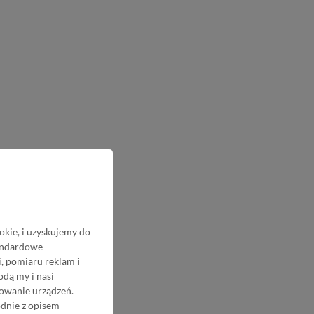
okie, i uzyskujemy do
tandardowe
, pomiaru reklam i
odą my i nasi
nowanie urządzeń.
odnie z opisem