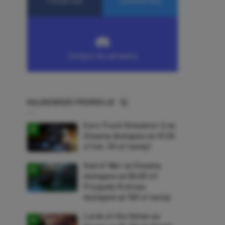
NAJNOWSZE PROMOCJE
Euro Truck Simulator 2 na
Steama dostępne za 47,26
zł (ok. 30 zł taniej)
God of War na Steama
dostępne za 69,63 zł!
Przygody Kratosa
dostępne aż 150 zł taniej
Lords of the Fallen na