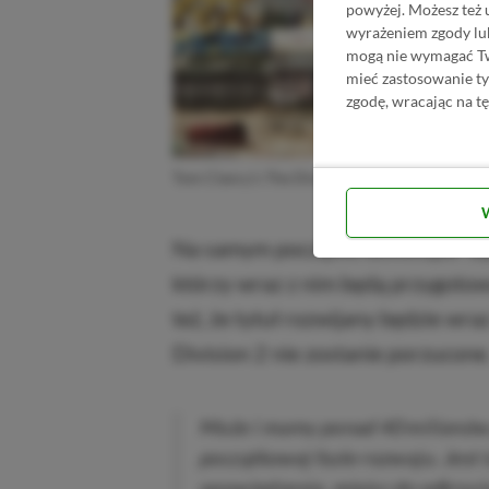
powyżej. Możesz też 
wyrażeniem zgody lu
mogą nie wymagać Two
mieć zastosowanie t
zgodę, wracając na tę
Tom Clancy’s The Division Heartland
Na samym początku deweloper będ
którzy wraz z nim będą przygot
też, że tytuł rozwijany będzie wr
Division 2 nie zostanie porzucone
Może i mamy ponad 40 milionów g
początkowej fazie rozwoju. Jest 
opowiedzenia, miejsc do odkrycia