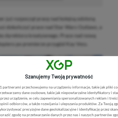
er już rozpoczął pracę nad kolejną odsłoną
si dokończyć prace nad Star Wars Outlaws, a
sko dyrektora kreatywnego. Prace nad nową
dopiero po premierze przygód Kay Vess.
Szanujemy Twoją prywatność
 partnerami przechowujemy na urządzeniu informacje, takie jak pliki co
 przetwarzamy dane osobowe, takie jak niepowtarzalne identyfikatory i s
przez urządzenie, w celu zapewniania spersonalizowanych reklam i treści
 opinii odbiorców, a także rozwijania i ulepszania produktów.
Za Twoją zg
orzystywać precyzyjne dane geolokalizacyjne i identyfikację przez ska
wyrazić zgodę na przetwarzanie danych przez nas i naszych partnerów zg