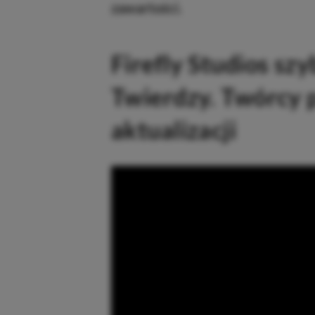
zawartości.
Firefly Studios sz
Twierdzy. Twórcy 
aktualizacji