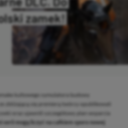
arne DLC. Do
polski zamek!
SKOPIOWANO
remake kultowego symulatora budowy
 zbliżającą się premierą twórcy opublikowali
ywki oraz ujawnili szczegółowy plan wsparcia
i serii mogą liczyć na całkiem sporo nowej