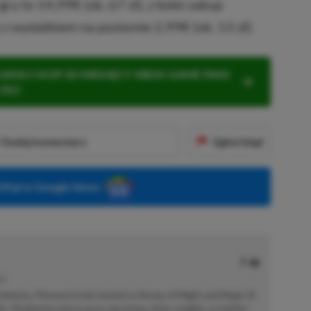
ry to 14,99€ (ok. 67 zł), z kolei zakup
 z wydatkiem na poziomie 2,99€ (ok. 13 zł).
KNIJ I KUP 20 MIESIĘCY XBOX GAME PASS
ZŁ)!
Dodaj komentarz
Zgłoś błąd
P.pl w Google News
JE
dziecka. Pierwsze kroki stawiał w Heroes of Might and Magic III,
ic. W głównej mierze gracz pecetowy, który mógłby co tydzień