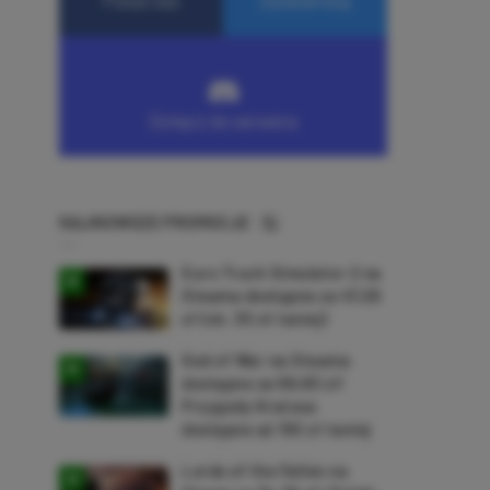
NAJNOWSZE PROMOCJE
Euro Truck Simulator 2 na
Steama dostępne za 47,26
zł (ok. 30 zł taniej)
God of War na Steama
dostępne za 69,63 zł!
Przygody Kratosa
dostępne aż 150 zł taniej
Lords of the Fallen na