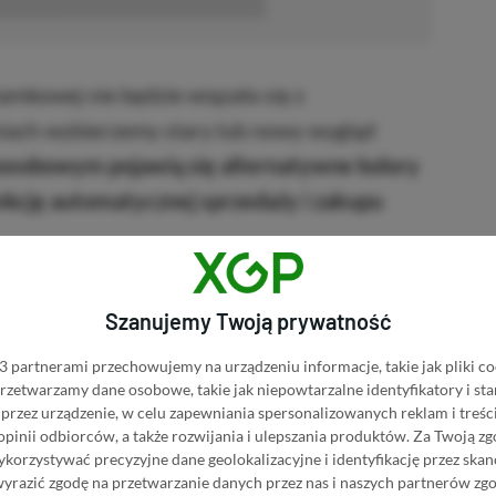
■■■■■■
mkowej nie będzie wiązała się z
iach wybierzemy stary lub nowy wygląd
oosobowym pojawią się alternatywne kolory
unkcję automatycznej sprzedaży i zakupu
Szanujemy Twoją prywatność
 partnerami przechowujemy na urządzeniu informacje, takie jak pliki co
 przetwarzamy dane osobowe, takie jak niepowtarzalne identyfikatory i s
przez urządzenie, w celu zapewniania spersonalizowanych reklam i treści
 opinii odbiorców, a także rozwijania i ulepszania produktów.
Za Twoją zg
orzystywać precyzyjne dane geolokalizacyjne i identyfikację przez ska
wyrazić zgodę na przetwarzanie danych przez nas i naszych partnerów zg