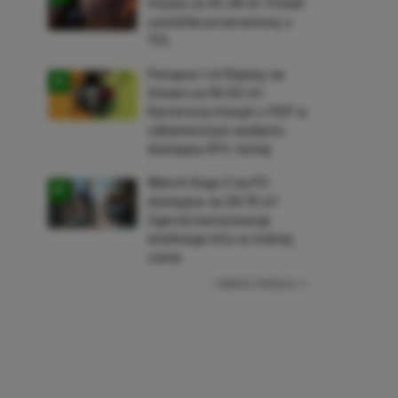
Steam za 34,36 zł! Polski
soulslike przeceniony o
71%
Patapon 1+2 Replay na
Steam za 50,50 zł!
Rytmiczny klasyk z PSP w
odświeżonym wydaniu
dostępny 61% taniej
Watch Dogs 2 na PC
dostępne za 28,75 zł!
Zgarnij kontynuację
wielkiego hitu w niskiej
cenie
ZOBACZ WIĘCEJ