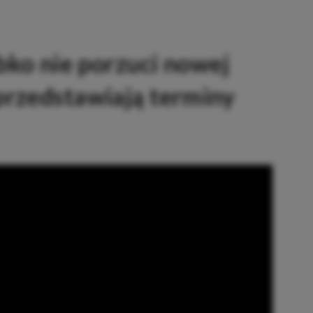
ybko nie porzuci nowej
przedstawiają terminy