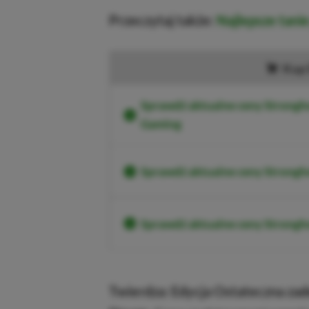
Przeczytaj także:
Najlepsze tani
Kup 
Sprawdź aktualne ceny Strongh
Gaming
Sprawdź aktualne ceny Strongh
Sprawdź aktualne ceny Strong
Twierdza: Edycja Ostateczna zad