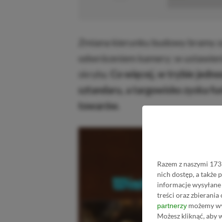
■■■■■■■■■■■
Zmiana kierunku budowy bramy za
odwróceniem kamery; w ustawien
skryby.
Co więcej, w trybie jedn
sztandaru, a targowisko zyska f
towarów.
Razem z naszymi 1733
nich dostęp, a także
informacje wysyłane 
treści oraz zbierania
możemy wyk
partnerzy
Możesz kliknąć, aby 