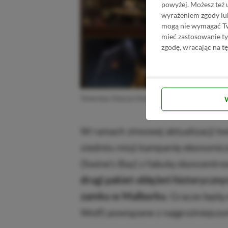
powyżej. Możesz też 
wyrażeniem zgody lu
mogą nie wymagać Two
mieć zastosowanie t
zgodę, wracając na tę
Twierdza: Edycja Ostateczna – terminy aktualiz
W ramach zimowej aktualizacji tw
siedmiu misji kampanię ekonomic
(Swine’s Bay) z fabułą skoncentr
drugi pakiet oblężeń historyczny
zamku w Malborku
. Gracze będą 
Wolf) powiązane z najgroźniejszy