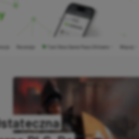
ocje
Recenzje
Tani Xbox Game Pass Ultimate
Więcej
Ostateczna