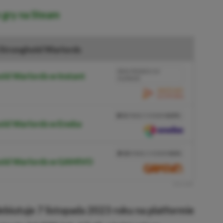
e gry na Steam
Stronghold Warlords
BRAK PROWIZJI ZA
old Warlords w Instant
PŁATNOŚĆ
PRZEJDŹ DO SKLEPU
3%
TANIEJ Z KODEM
XGPPL
old Warlords w Eneba
SKOPIUJ
PRZEJDŹ DO SKLEPU
10%
TANIEJ Z KODEM
XGP6
hold Warlords w GAMIVO
SKOPIUJ
R
E
K
L
A
M
A
ebiutuje 7 listopada 2023 roku na platformie