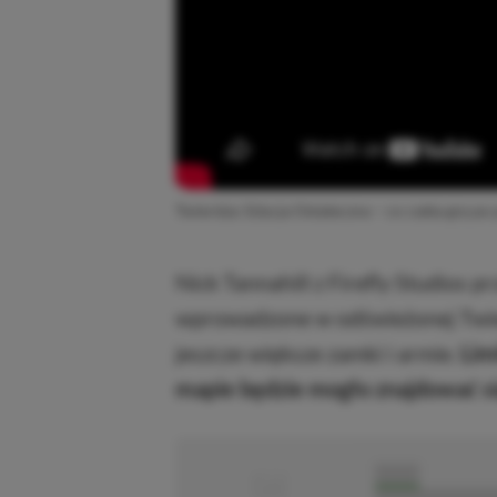
Twierdza: Edycja Ostateczna – co czeka grę po
Nick Tannahill z Firefly Studios p
wprowadzone w odświeżonej Twie
jeszcze większe zamki i armie.
Lim
mapie będzie mogło znajdować s
■
■■■■■