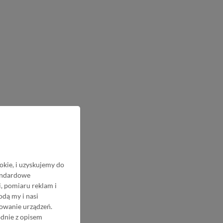
okie, i uzyskujemy do
tandardowe
, pomiaru reklam i
odą my i nasi
nowanie urządzeń.
odnie z opisem