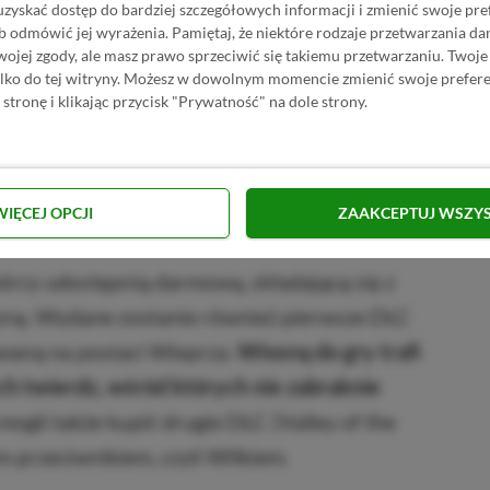
uzyskać dostęp do bardziej szczegółowych informacji i zmienić swoje pre
b odmówić jej wyrażenia.
Pamiętaj, że niektóre rodzaje przetwarzania 
jej zgody, ale masz prawo sprzeciwić się takiemu przetwarzaniu. Twoje
ylko do tej witryny. Możesz w dowolnym momencie zmienić swoje prefere
 stronę i klikając przycisk "Prywatność" na dole strony.
acji
WIĘCEJ OPCJI
ZAAKCEPTUJ WSZY
órcy udostępnią darmową, składającą się z
zną. Wydane zostanie również pierwsze DLC
owaną na postaci Wieprza.
Wiosną do gry trafi
ch twierdz, wśród których nie zabraknie
mogli także kupić drugie DLC (Valley of the
m przeciwnikiem, czyli Wilkiem.