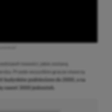
 premierze?
rzedstawił nowości, jakie zostaną
rdzy. Przede wszystkim gracze stworzą
it budynków podniesiono do 2000, a na
ię nawet 3000 jednostek.