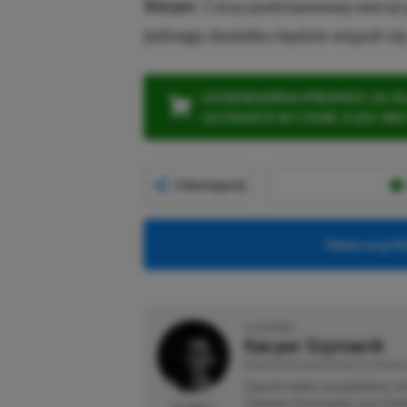
Steam
. Cena podstawowej wersji g
jednego dodatku będzie wiązał się
LEGENDARNA PROMOCJA: KLI
ULTIMATE W CENIE 4 (ZA 300 
Udostępnij
Obserwuj XG
O AUTORZE
Kacper Szymanik
REDAKTOR DZIAŁÓW NEWSY & PROMOC
Z grami wideo zaznajomiony od 
Twierdzy Krzyżowiec oraz Goth