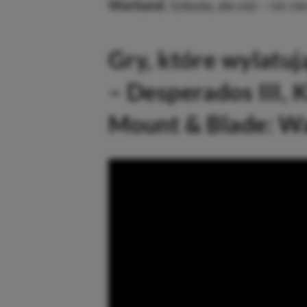
Warband.
Szkoda, ale cóż – nic ni
Gry, które wylatuj
– Desperados III, 
Mount & Blade: Wa