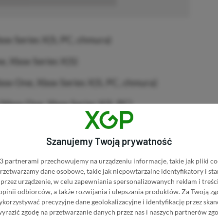
■■■■■■
ox Series X|S, PC, chmura)
, Xbox Series X|S)
ox One, Xbox Series X|S, PC, chmura)
(Xbox One, Xbox Series X|S, PC)
Szanujemy Twoją prywatność
C)
 partnerami przechowujemy na urządzeniu informacje, takie jak pliki co
 przetwarzamy dane osobowe, takie jak niepowtarzalne identyfikatory i s
 Pass do końca dnia. Dopóki wymienione
przez urządzenie, w celu zapewniania spersonalizowanych reklam i treści
namencie, subskrybenci jak zawsze mogą
 opinii odbiorców, a także rozwijania i ulepszania produktów.
Za Twoją zg
orzystywać precyzyjne dane geolokalizacyjne i identyfikację przez ska
o 20% taniej. Na otarcie łez dobre i to, ale
wyrazić zgodę na przetwarzanie danych przez nas i naszych partnerów zg