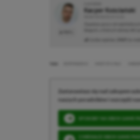
O AUTORZE
Kacper Kościański
REDAKTOR NACZELNY & CEO
Zapalony gracz od najmłodszyc
blogach, o których dzisiaj nikt 
PROFIL
Liczba wpisów:
2469
(w red
TAGI:
DESPERADOS III
GHOST OF A TALE
KINGDO
Zastanawiasz się nad zakupem subs
naszych poradników i oszczędź na
SPOSOBY NA XBOX GAME PAS
3 MIESIĄCE XBOX GAME PASS