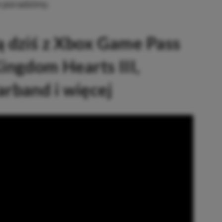
e poradzimy.
ą dziś z Xbox Game Pass
Kingdom Hearts III,
rband i więcej