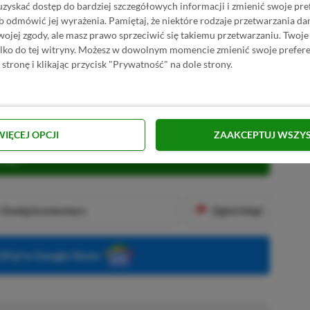
uzyskać dostęp do bardziej szczegółowych informacji i zmienić swoje pre
b odmówić jej wyrażenia.
Pamiętaj, że niektóre rodzaje przetwarzania 
jej zgody, ale masz prawo sprzeciwić się takiemu przetwarzaniu. Twoje
ylko do tej witryny. Możesz w dowolnym momencie zmienić swoje prefere
 stronę i klikając przycisk "Prywatność" na dole strony.
earts III nie zostało usunięte z oferty Xbox Game Pass;
WIĘCEJ OPCJI
ZAAKCEPTUJ WSZY
KNIJ I KUP 20 MIESIĘCY XBOX GAME PASS
ZŁ)!
Dodaj komentarz
Zgłoś błąd
P.pl w Google News