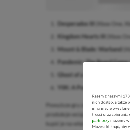
■■■■■■■■■■■
Desperados III
(Xbox One, Xb
Kingdom Hearts III
(Xbox One
Mount & Blade: Warband
(Xb
Pandemic: The Board Game
Ghost of a Tale
(PC)
YIIK: A Postmodern RPG
(P
Razem z naszymi 1733
nich dostęp, a także
Powyższe gry znikną z Xbox Game
informacje wysyłane 
produkcje wciąż pozostają w abo
treści oraz zbierania
możemy wyk
partnerzy
kupić je na własność w Xbox Store 
Możesz kliknąć, aby 