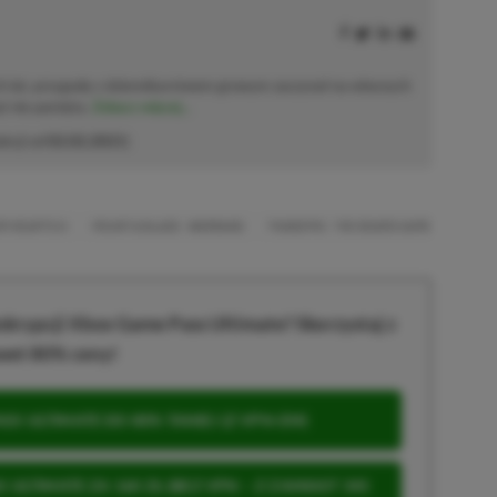
h lat, przygodę z dziennikarstwem growym zaczynał na własnych
już nie pamięta.
Zobacz więcej...
akcji od
02.02.2021
)
M HEARTS III
MOUNT & BLADE: WARBAND
PANDEMIC: THE BOARD GAME
PC GAM
krypcji Xbox Game Pass Ultimate? Skorzystaj z
wet 80% ceny!
S ULTIMATE DO 80% TANIEJ (Z VPN-EM)
 ULTIMATE ZA 160 ZŁ (BEZ VPN – Z ZAMIAST 345