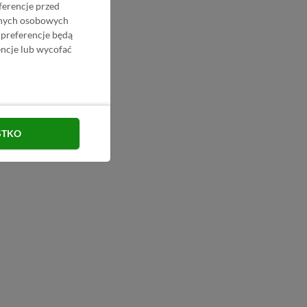
ferencje przed
danych osobowych
 preferencje będą
ncje lub wycofać
STKO