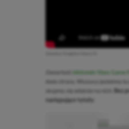
Zwiastun Kingdom Hearts III
Zawartość
biblioteki Xbox Game 
dwie strony. Wszyscy jesteśmy tu 
skupmy się właśnie na nich.
Bez p
następujące tytuły:
■
■■■■■