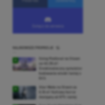
NAJNOWSZE PROMOCJE
Going Medieval na Steam
za 40,39 zł!
Średniowieczny symulator
budowania wioski taniej o
64%
Alan Wake na Steam za
9,16 zł! Kultowy horror
dostępny aż 87% taniej