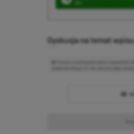
ZŁ)
Dyskusja na temat wpis
Prosimy o zachowanie kultury wypowiedzi.
platformie Disqus, to i tak zalecamy jego założen
Wc
Pr