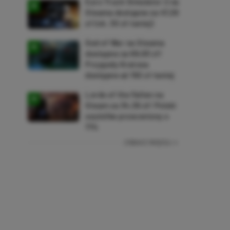
Euro Truck Simulator 2 na
Steama dostępne za 47,26
zł (ok. 30 zł taniej)
God of War na Steama
dostępne za 69,63 zł!
Przygody Kratosa
dostępne aż 150 zł taniej
Lords of the Fallen na
Steam za 34,36 zł! Polski
soulslike przeceniony o
71%
ZOBACZ WIĘCEJ