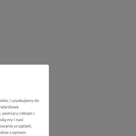
okie, i uzyskujemy do
tandardowe
, pomiaru reklam i
odą my i nasi
nowanie urządzeń.
odnie z opisem