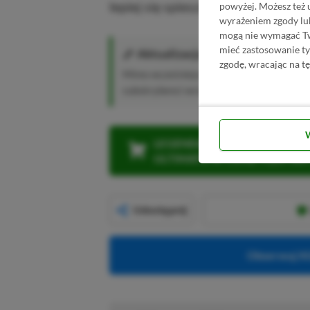
lepiej się spieszyć, bo zegar tyka.
powyżej. Możesz też 
wyrażeniem zgody lu
mogą nie wymagać Two
mieć zastosowanie t
Aktualizacja
– 17.01.2022, 15:58
zgodę, wracając na tę
Mimo wcześniejszej zapowiedzi Kingdom H
subskrybenci wciąż mogą grać.
LEGENDARNA PROMOCJA: KLI
ULTIMATE W CENIE 4 (ZA 300 
Udostępnij
Obserwuj XG