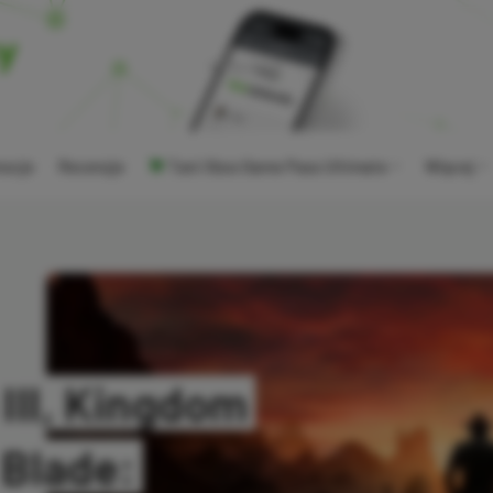
ocje
Recenzje
Tani Xbox Game Pass Ultimate
Więcej
III, Kingdom
 Blade: