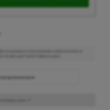
u
 Mimo że pozwalamy na komentowanie osobom bez konta na
ie, bo wpisy gości często trafiają do spamu.
zytaj komentarze
omowany post