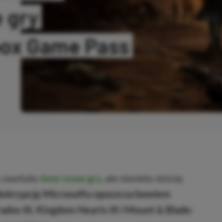
e gry
box Game Pass
SKOPIOWANO
 zawitały
dwie nowe gry
, ale niestety dzisiaj
bskrypcję Microsoftu opuszcza bowiem
ados III, Kingdom Hearts III i Mount & Blade: