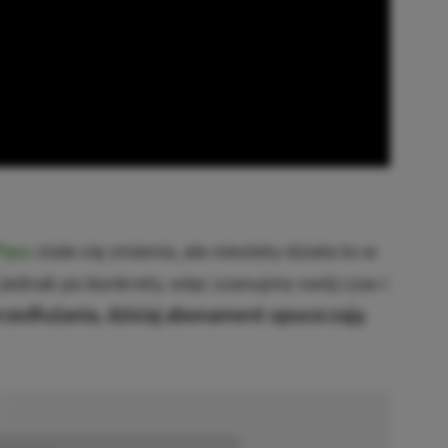
Pass
stale się zmienia, ale niestety działa to w
jednak po konkrety, więc szanujmy swój czas i
rzedłużania, dzisiaj abonament opuszczają