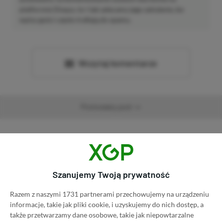
platformie Disqus, to i tak zalecamy jego założenie, bo
wpisy gości często trafiają do spamu.
Wczytaj komentarze
Promowany post
Strona główna
»
Promocje
Poradnik na tani Xbox Game
Szanujemy Twoją prywatność
Pass Ultimate. Kup
Razem z naszymi 1731 partnerami przechowujemy na urządzeniu
subskrypcję nawet 80%
informacje, takie jak pliki cookie, i uzyskujemy do nich dostęp, a
także przetwarzamy dane osobowe, takie jak niepowtarzalne