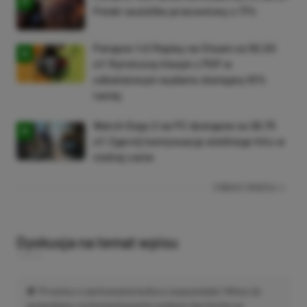
Polski soulslike przeceniony o 71%
Patapon 1+2 Replay na Steam za 50,50
zł! Rytmiczny klasyk z PSP w
odświeżonym wydaniu dostępny 61%
taniej
Watch Dogs 2 na PC dostępne za 28,75
zł! Zgarnij kontynuację wielkiego hitu w
niskiej cenie
ZOBACZ WIĘCEJ
Dyskusja na temat wpisu
Prosimy o zachowanie kultury wypowiedzi. Mimo że
pozwalamy na komentowanie osobom bez konta na