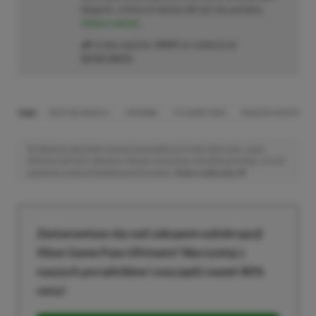
blogach, o których dzisiaj nikt już nie pamięta.
Zobacz więcej...
Liczba wpisów:
2469
(w redakcji od
02.02.2021
)
TAGI:
MLB THE SHOW 21
PATHWAY
PC GAME PASS
RAIN ON YOUR PARA
Niektóre odnośniki w powyższej publikacji to linki afiliacyjne. Jeżeli
klikniesz taki link i dokonasz zakupu, otrzymamy niewielką prowizję, a Ty nie
poniesiesz żadnych dodatkowych kosztów. |
Etyka redakcyjna
Zastanawiasz się nad zakupem subskrypcji
Xbox Game Pass Ultimate? Skorzystaj z
naszych poradników i oszczędź nawet 80%
ceny!