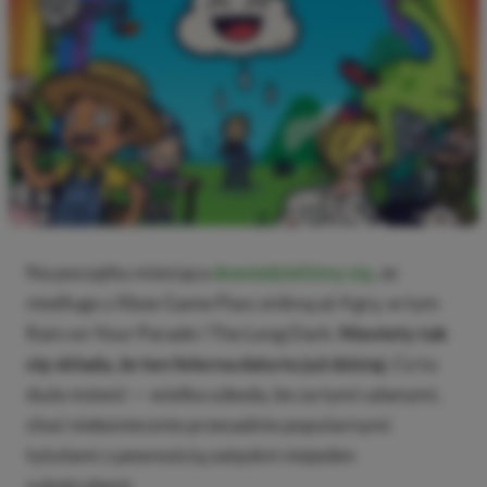
Na początku miesiąca
dowiedzieliśmy się
, ze
niedługo z Xbox Game Pass znikną aż 4 gry, w tym
Rain on Your Parade i The Long Dark.
Niestety tak
się składa, że ten felerna data to już dzisiaj.
Co tu
dużo mówić — wielka szkoda, bo za tymi udanymi,
choć niekoniecznie przesadnie popularnymi
tytułami z pewnością zatęskni niejeden
subskrybent.