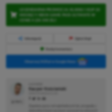
LEGENDARNA PROMOCJA: KLIKNIJ I KUP 20
MIESIĘCY XBOX GAME PASS ULTIMATE W
CENIE 4 (ZA 300 ZŁ)!
Udostępnij
Zgłoś błąd
Dodaj komentarz
Obserwuj XGP.pl w Google News
O AUTORZE
Kacper Kościański
REDAKTOR NACZELNY & CEO
PROFIL
Zapalony gracz od najmłodszych lat, przygodę z
dziennikarstwem growym zaczynał na własnych