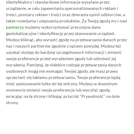
taniej!
identyfikatory i standardowe informacje wysyłane przez
urządzenie, w celu zapewniania spersonalizowanych reklam i
Author
Kacper Kościański
treści, pomiaru reklam i treści oraz zbierania opinii odbiorców, a
SKOPIUJ LINK
SKOPIOWANO
Ost. aktualizacja:
26.06, 11:03
także rozwijania i ulepszania produktów.
Za Twoją zgodą my i nasi
możemy wykorzystywać precyzyjne dane
partnerzy
geolokalizacyjne i identyfikację przez skanowanie urządzeń.
Możesz kliknąć, aby wyrazić zgodę na przetwarzanie danych przez
nas i naszych partnerów zgodnie z opisem powyżej. Możesz też
uzyskać dostęp do bardziej szczegółowych informacji i zmienić
swoje preferencje przed wyrażeniem zgody lub odmówić jej
wyrażenia.
Pamiętaj, że niektóre rodzaje przetwarzania danych
osobowych mogą nie wymagać Twojej zgody, ale masz prawo
sprzeciwić się takiemu przetwarzaniu. Twoje preferencje będą
mieć zastosowanie tylko do tej witryny. Możesz w dowolnym
momencie zmienić swoje preferencje lub wycofać zgodę,
wracając na tę stronę i klikając przycisk "Prywatność" na dole
strony.
Koszt 1 miesiąca subskrypcji Xbox Game Pass
Ultimate w oficjalnym sklepie Microsoftu to
obecnie aż 115 zł – nie ma co ukrywać, że to bardzo