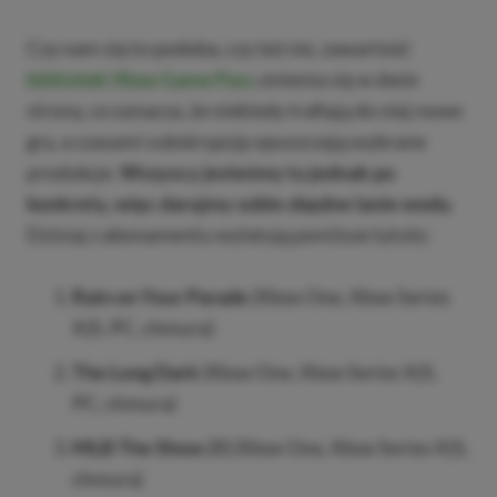
Czy nam się to podoba, czy też nie, zawartość
biblioteki Xbox Game Pass
zmienia się w dwie
strony, co oznacza, że niekiedy trafiają do niej nowe
gry, a czasami subskrypcję opuszczają wybrane
produkcje.
Wszyscy jesteśmy tu jednak po
konkrety, więc darujmy sobie zbędne lanie wody.
Dzisiaj z abonamentu wylatują poniższe tytuły:
Rain on Your Parade
(Xbox One, Xbox Series
X|S, PC, chmura)
The Long Dark
(Xbox One, Xbox Series X|S,
PC, chmura)
MLB The Show 21
(Xbox One, Xbox Series X|S,
chmura)