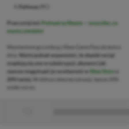
Pathway
(PC)
Przeczytaj też:
Preload na Xboxie — wszystko, co
musisz wiedzieć
Wymienione gry znikną z Xbox Game Pass do końca
dnia.
Warto jednak wspomnieć, że dopóki wciąż
znajdują się one w subskrypcji, abonenci jak
zawsze mogą kupić je na własność w
Xbox Store
o
20% taniej.
W obliczu obecnej sytuacji, lepsze 20%
zniżki niż nic.
■
■■■■■■■■■■■■■■■■■