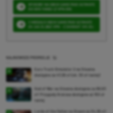
SPOSOBY NA XBOX GAME PASS ULTIMATE
DO 80% TANIEJ (Z VPN-EM)
3 MIESIĄCE XBOX GAME PASS ULTIMATE
ZA 160 ZŁ (BEZ VPN – Z ZAMIAST 345 ZŁ)
NAJNOWSZE PROMOCJE
Euro Truck Simulator 2 na Steama
dostępne za 47,26 zł (ok. 30 zł taniej)
God of War na Steama dostępne za 69,63
zł! Przygody Kratosa dostępne aż 150 zł
taniej
Lords of the Fallen na Steam za 34,36 zł!