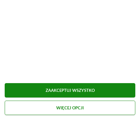
W ramach programu XBOX Insider udostępniono
właśnie całkiem sporą garść nowości dla konsol
XBOX.
Dodatkowo Asha Sharma może planować
wprowadzenie „zielonego” odpowiednika platyn z
PlayStation.
Ciekawe opcje zawitały do XBOX
Insiders
ZAAKCEPTUJ WSZYSTKO
WIĘCEJ OPCJI