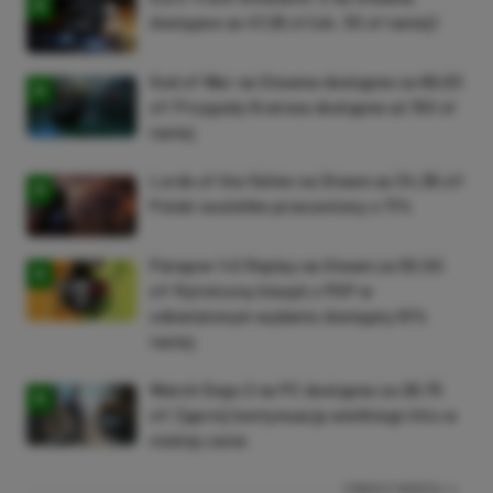
dostępne za 47,26 zł (ok. 30 zł taniej)
God of War na Steama dostępne za 69,63
zł! Przygody Kratosa dostępne aż 150 zł
taniej
Lords of the Fallen na Steam za 34,36 zł!
Polski soulslike przeceniony o 71%
Patapon 1+2 Replay na Steam za 50,50
zł! Rytmiczny klasyk z PSP w
odświeżonym wydaniu dostępny 61%
taniej
Watch Dogs 2 na PC dostępne za 28,75
zł! Zgarnij kontynuację wielkiego hitu w
niskiej cenie
ZOBACZ WIĘCEJ