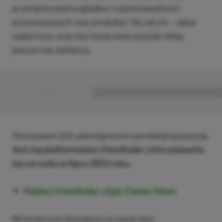
przeciętne pod względem rozpoznawalności
przyznawanych nam produkcji. No ale nic – akcja
nadal trwa, więc być może amerykański sklep
jeszcze nas zaskoczy.
■
■■■■■■■■■■■■■■■■■
Tymczasem dziś udostępniono nam kolejną pozycję.
Jest nią platformówka Viewfinder, która pojawiła
się na rynku w lipcu 2023 roku.
Pobierz Viewfinder z Epic Games Store
W tytule tym dostajemy w nasze ręce