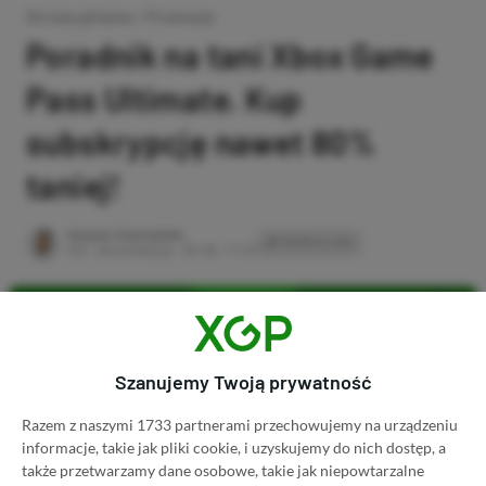
Strona główna
»
Promocje
Poradnik na tani Xbox Game
Pass Ultimate. Kup
subskrypcję nawet 80%
taniej!
Author
Kacper Kościański
SKOPIUJ LINK
SKOPIOWANO
Ost. aktualizacja:
26.06, 11:03
Szanujemy Twoją prywatność
Razem z naszymi 1733 partnerami przechowujemy na urządzeniu
informacje, takie jak pliki cookie, i uzyskujemy do nich dostęp, a
także przetwarzamy dane osobowe, takie jak niepowtarzalne