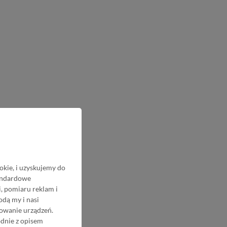
okie, i uzyskujemy do
tandardowe
, pomiaru reklam i
odą my i nasi
nowanie urządzeń.
odnie z opisem