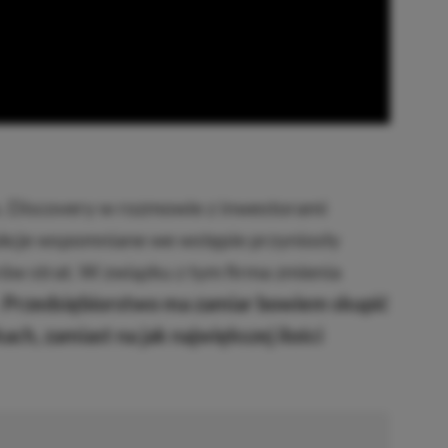
s. Discovery w rozmowie z inwestorami
ukcje wspomniane we wstępie przyniosły
ów strat. W związku z tym firma zmienia
.
Przedsiębiorstwo ma zamiar bowiem skupić
ach, zamiast na jak największej ilości