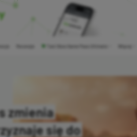
ocje
Recenzje
Tani Xbox Game Pass Ultimate
Więcej
s zmienia
rzyznaje się do