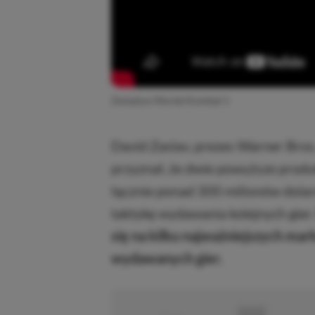
Zwiastun Mortal Kombat 1
David Zaslav, prezes Warner Bro
przyznał, że dwie powyższe prod
łącznie ponad 300 milionów dolar
taktykę wydawania kolejnych gier
się na kilku najważniejszych mark
wydawanych gier.
■
■■■■■