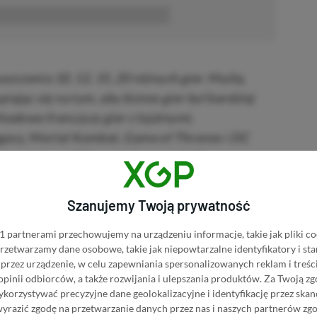
■■■■■■
czenia 10, 12, 15, 20 różnych gier. Myślę,
iając się na tym, aby biznes gier był bardziej
hodowe franczyzy gier z lojalnymi,
gacy, Mortal Kombat, Game of Thrones i DC
my nasze wysiłki rozwojowe na tych
dzonymi studiami, aby poprawić nasz
Szanujemy Twoją prywatność
iscovery
 partnerami przechowujemy na urządzeniu informacje, takie jak pliki co
 przetwarzamy dane osobowe, takie jak niepowtarzalne identyfikatory i s
przez urządzenie, w celu zapewniania spersonalizowanych reklam i treści
p Mortal Kombat 1
 opinii odbiorców, a także rozwijania i ulepszania produktów.
Za Twoją zg
orzystywać precyzyjne dane geolokalizacyjne i identyfikację przez ska
wyrazić zgodę na przetwarzanie danych przez nas i naszych partnerów zg
BRAK PROWIZJI ZA PŁATNOŚĆ