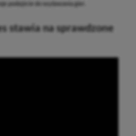
oje podejście do wydawania gier.
s stawia na sprawdzone