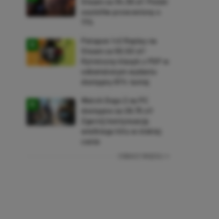
Steam za 34,36 zł! Polski
soulslike przeceniony o
71%
Patapon 1+2 Replay na
Steam za 50,50 zł!
Rytmiczny klasyk z PSP w
odświeżonym wydaniu
dostępny 61% taniej
Watch Dogs 2 na PC
dostępne za 28,75 zł!
Zgarnij kontynuację
wielkiego hitu w niskiej
cenie
ZOBACZ WIĘCEJ