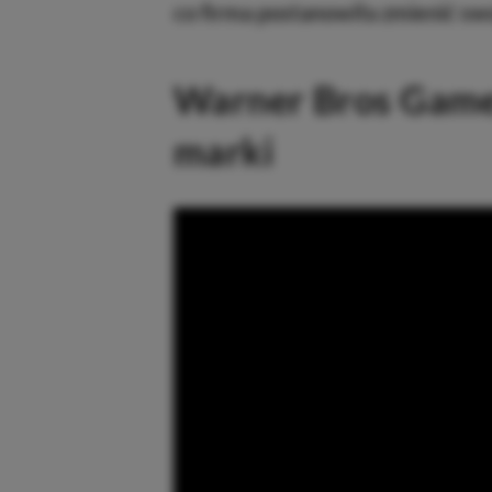
co firma postanowiła zmienić sw
Warner Bros Game
marki