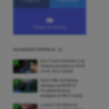
NAJNOWSZE PROMOCJE
Euro Truck Simulator 2 na
Steama dostępne za 47,26
zł (ok. 30 zł taniej)
God of War na Steama
dostępne za 69,63 zł!
Przygody Kratosa
dostępne aż 150 zł taniej
Lords of the Fallen na