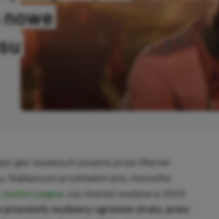
a nowe
esu
SKOPIOWANO
zęść gier wydanych ostatnio przez Warner
u. Najlepszym przykładem jest, chociażby
 Justice League
, czy również wydane w 2024
e przyniosły wydawcy ogromne straty, przez