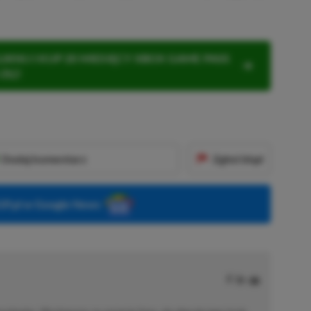
KNIJ I KUP 20 MIESIĘCY XBOX GAME PASS
ZŁ)!
Dodaj komentarz
Zgłoś błąd
P.pl w Google News