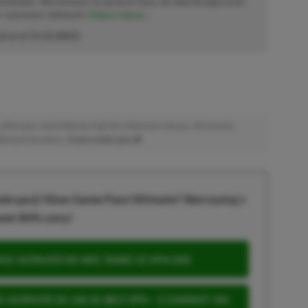
solowiec. Wychowany na sprzęcie Sony, ale obecnie jego życie
o–czerwono–zielonych.
Zobacz więcej...
akcji od
11.12.2023
)
afiliacyjne. Jeżeli klikniesz taki link i dokonasz zakupu, otrzymamy
atkowych kosztów. |
Etyka redakcyjna
krypcji Xbox Game Pass Ultimate? Skorzystaj z
wet 80% ceny!
S ULTIMATE DO 80% TANIEJ (Z VPN-EM)
 ULTIMATE ZA 160 ZŁ (BEZ VPN – Z ZAMIAST 345