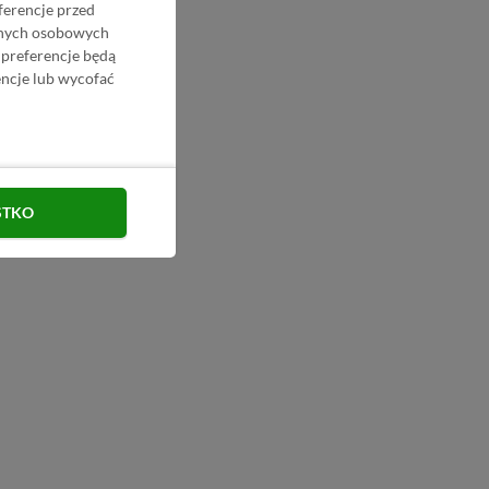
ferencje przed
danych osobowych
 preferencje będą
ncje lub wycofać
STKO