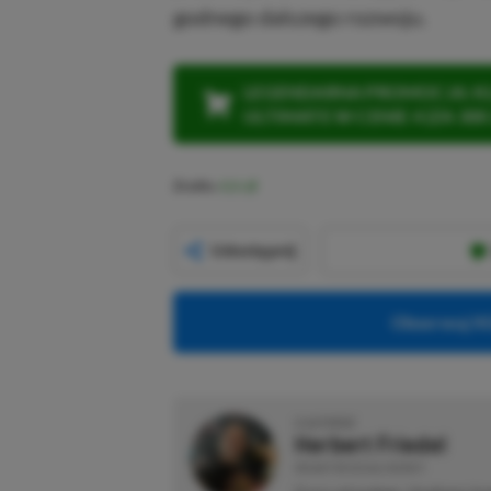
godnego dalszego rozwoju.
LEGENDARNA PROMOCJA: KLI
ULTIMATE W CENIE 4 (ZA 300 
Źródło:
IGN
Udostępnij
Obserwuj XG
O AUTORZE
Herbert Friedel
REDAKTOR DZIAŁU NEWSY