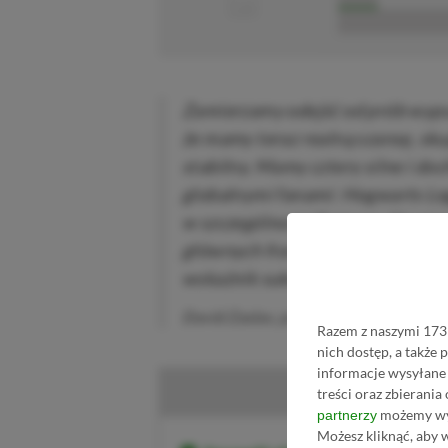
■■■■■■■■■■■
Zamierzamy odejść od prób wypusz
że mamy teraz realną szansę, skup
stabilny. Mamy cztery silne i doc
globalnymi fanami: Hogwarts Le
w szczególności Batman. Skupia
głównych franczyzach, ze spraw
wskaźnik sukcesu.
David Zaslav, prezes Warner Bros. D
Razem z naszymi 1731
nich dostęp, a także
informacje wysyłane 
Ku
treści oraz zbierania
możemy wyk
partnerzy
Możesz kliknąć, aby 