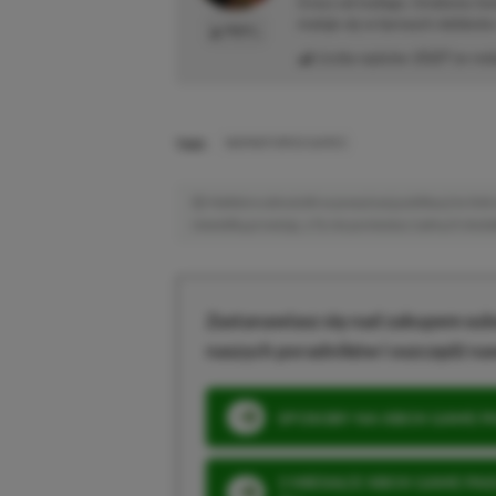
Gracz od małego. Urodzony kon
maluje się w barwach niebiesk
PROFIL
Liczba wpisów:
2127
(w red
TAGI:
WARNER BROS GAMES
Niektóre odnośniki w powyższej publikacji to linki 
niewielką prowizję, a Ty nie poniesiesz żadnych dod
Zastanawiasz się nad zakupem subs
naszych poradników i oszczędź na
SPOSOBY NA XBOX GAME PAS
3 MIESIĄCE XBOX GAME PASS