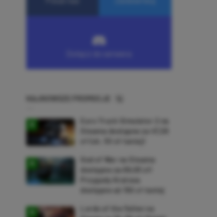
NAJNOWSZE PROMOCJE
Euro Truck Simulator 2 na
Steama dostępne za 47,26
zł (ok. 30 zł taniej)
God of War na Steama
dostępne za 69,63 zł!
Przygody Kratosa
dostępne aż 150 zł taniej
Lords of the Fallen na