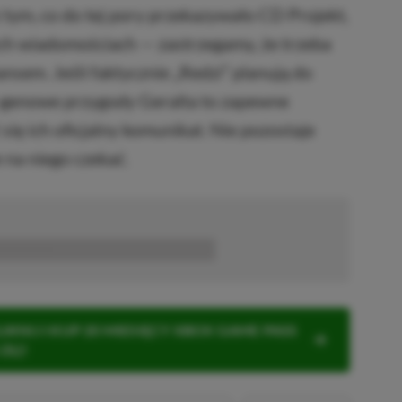
z tym, co do tej pory przekazywało CD Projekt,
ch wiadomościach — zastrzegamy, że trzeba
sem. Jeśli faktycznie „Redzi” planują do
-genowe przygody Geralta to zapewne
się ich oficjalny komunikat. Nie pozostaje
e na niego czekać.
■■■■■■
KNIJ I KUP 20 MIESIĘCY XBOX GAME PASS
ZŁ)!