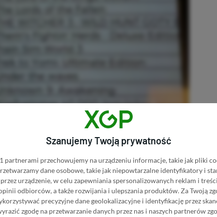
Szanujemy Twoją prywatność
 partnerami przechowujemy na urządzeniu informacje, takie jak pliki co
 przetwarzamy dane osobowe, takie jak niepowtarzalne identyfikatory i s
przez urządzenie, w celu zapewniania spersonalizowanych reklam i treści
 opinii odbiorców, a także rozwijania i ulepszania produktów.
Za Twoją zg
orzystywać precyzyjne dane geolokalizacyjne i identyfikację przez ska
wyrazić zgodę na przetwarzanie danych przez nas i naszych partnerów zg