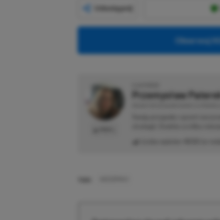
Udostępnij
Obserwuj XG
O AUTORZE
Przemysław Patere
REDAKTOR DZIAŁÓW NEWSY & PROMOCJ
Swoją przygodę z grami zaczyn
strategii. Średnio co kilka mie
PROFIL
Liczba wpisów:
4533
(w red
TAGI:
WIEDŹMIN 3