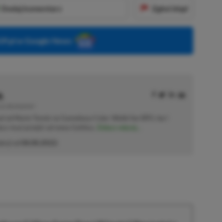
Dodaj komentarz
Zgłoś błąd
P.pl w Google News
k
E | RECENZENT
ał od Mario Tennis na Gameboya Color. Wielki fan RPG-ów i
sięcy musi przejść od nowa Gothica.
Zobacz więcej...
akcji od
08.08.2022
)