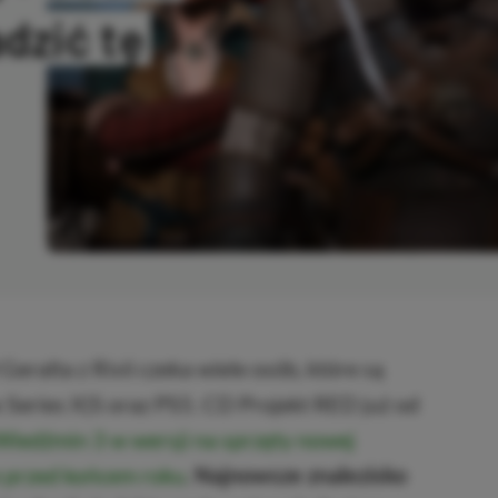
dzić tę
SKOPIOWANO
ralta z Rivii czeka wiele osób, które są
 Series X|S oraz PS5. CD Projekt RED już od
Wiedźmin 3 w wersji na sprzęty nowej
e przed końcem roku
.
Najnowsze znalezisko