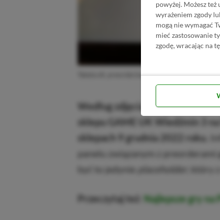
powyżej. Możesz też 
wyrażeniem zgody lu
mogą nie wymagać Two
mieć zastosowanie t
zgodę, wracając na tę
Tabela dt. preorderów obecnych i nadchodzącyc
Według zdjęcia udostępnionego 
sklepu GAME UK Wiedźmin 3 na P
sklepach 9 grudnia 2022 roku.
In
panelu związanym z preorderami g
być to jedynie
placeholder
, który
Przeczytaj też
:
Najlepsze gry na