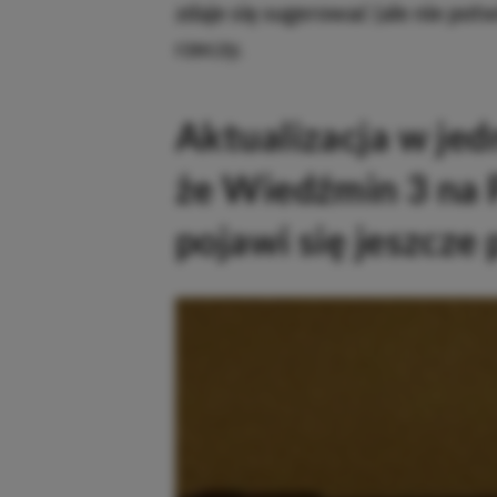
zdaje się sugerować (ale nie pot
rzeczy.
Aktualizacja w je
że Wiedźmin 3 na P
pojawi się jeszcze