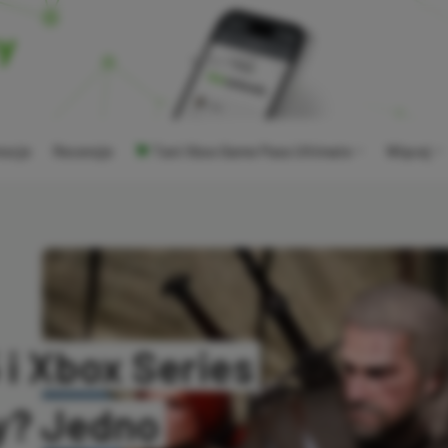
ocje
Recenzje
Tani Xbox Game Pass Ultimate
Więcej
i Xbox Series
ry? Jedno