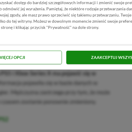
uzyskać dostęp do bardziej szczegółowych informacji i zmienić swoje pre
b odmówić jej wyrażenia.
Pamiętaj, że niektóre rodzaje przetwarzania 
jej zgody, ale masz prawo sprzeciwić się takiemu przetwarzaniu. Twoje
ylko do tej witryny. Możesz w dowolnym momencie zmienić swoje prefere
 stronę i klikając przycisk "Prywatność" na dole strony.
h gier.
WIĘCEJ OPCJI
ZAAKCEPTUJ WSZY
na Reddicie przez jednego z pracowników
S5 i Xbox Series X ma pojawić się w
formacja pojawiła się w bazie danych w
ier. Mężczyzna zastrzega przy tym, że może
 z czasem zostanie ponownie zmieniony.
 PS2