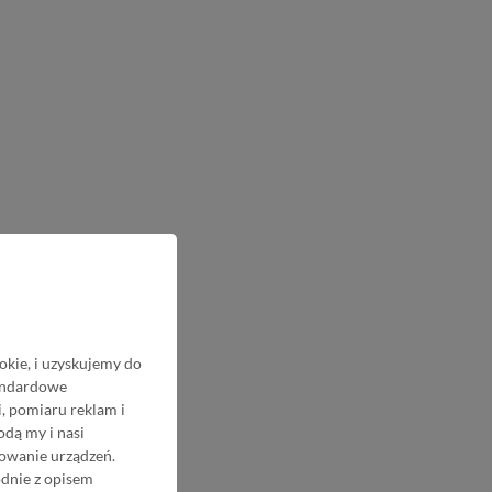
okie, i uzyskujemy do
tandardowe
, pomiaru reklam i
odą my i nasi
nowanie urządzeń.
odnie z opisem