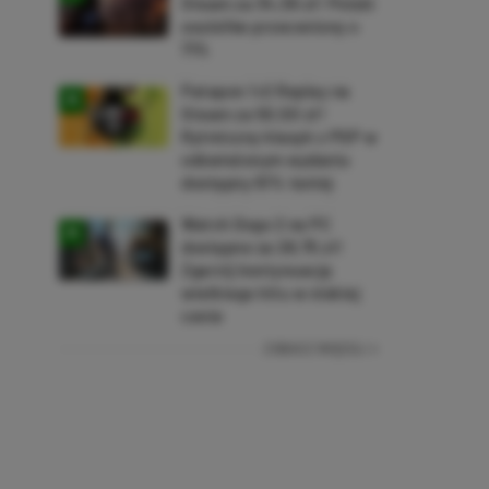
Steam za 34,36 zł! Polski
soulslike przeceniony o
71%
Patapon 1+2 Replay na
Steam za 50,50 zł!
Rytmiczny klasyk z PSP w
odświeżonym wydaniu
dostępny 61% taniej
Watch Dogs 2 na PC
dostępne za 28,75 zł!
Zgarnij kontynuację
wielkiego hitu w niskiej
cenie
ZOBACZ WIĘCEJ