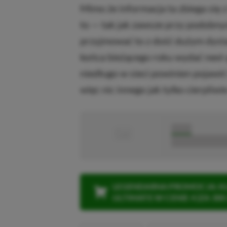
Mimo że informacja ta zbiega się 
to — tak jak zawsze przy podobny
przyjmować to z dość dużym dystan
końca bieżącego roku wydać next
niedługo w sieci powinien pojawić 
więc nic innego jak tylko cierpliwi
■
■■■■■
■■■■■■■■■■■
LEGENDARNA PROMOCJA: KLI
ULTIMATE W CENIE 4 (ZA 300 