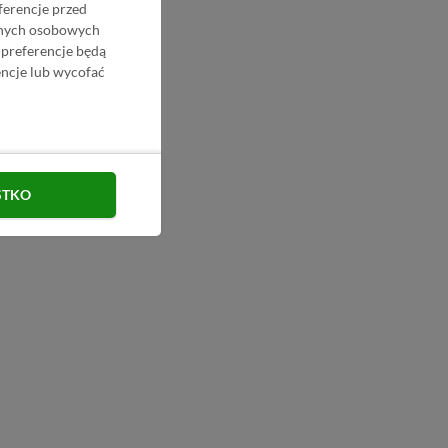
ferencje przed
danych osobowych
 preferencje będą
ncje lub wycofać
STKO