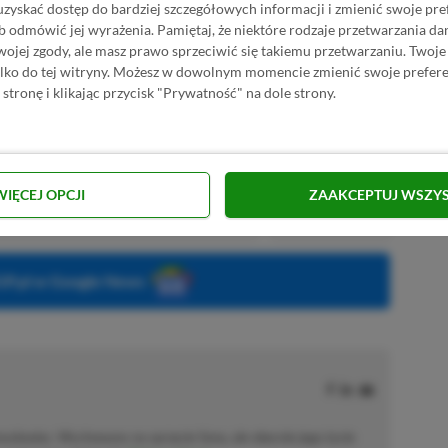
uzyskać dostęp do bardziej szczegółowych informacji i zmienić swoje pre
b odmówić jej wyrażenia.
Pamiętaj, że niektóre rodzaje przetwarzania 
jej zgody, ale masz prawo sprzeciwić się takiemu przetwarzaniu. Twoje
KNIJ I KUP 20 MIESIĘCY XBOX GAME PASS
ylko do tej witryny. Możesz w dowolnym momencie zmienić swoje prefere
ZŁ)!
 stronę i klikając przycisk "Prywatność" na dole strony.
WIĘCEJ OPCJI
ZAAKCEPTUJ WSZY
Dodaj komentarz
Zgłoś błąd
P.pl w Google News
solowiec. Wychowany na sprzęcie Sony, ale obecnie jego życie