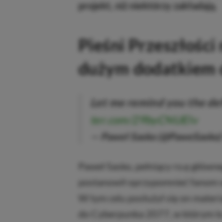
projekt, niż niektórzy zakładają.
Pieśni Przeszłośc
dużym dodatkiem 
Let me remind you the def
ter.com/29byCNUEIv
— Paweł Sasko (@PaweSasko
Paweł Sasko, pełniący ro.ę główn
postanowił oprzypomnieć fanom ser
W tym celu posłużył się on mate
do Cyberpunka 2077, w którym to 