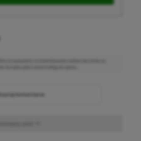
u
 Mimo że pozwalamy na komentowanie osobom bez konta na
ie, bo wpisy gości często trafiają do spamu.
zytaj komentarze
omowany post