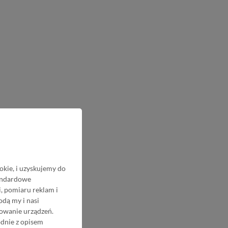
okie, i uzyskujemy do
tandardowe
, pomiaru reklam i
odą my i nasi
nowanie urządzeń.
odnie z opisem