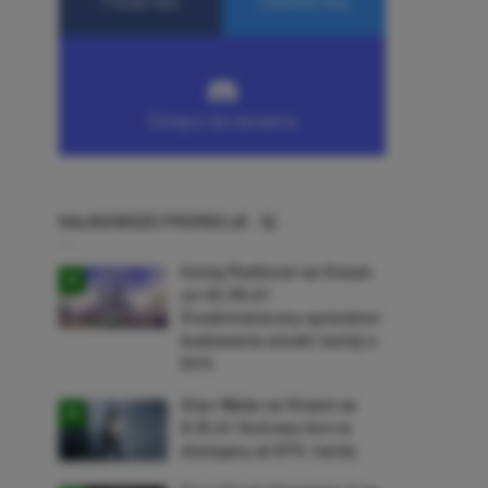
NAJNOWSZE PROMOCJE
Going Medieval na Steam
za 40,39 zł!
Średniowieczny symulator
budowania wioski taniej o
64%
Alan Wake na Steam za
9,16 zł! Kultowy horror
dostępny aż 87% taniej