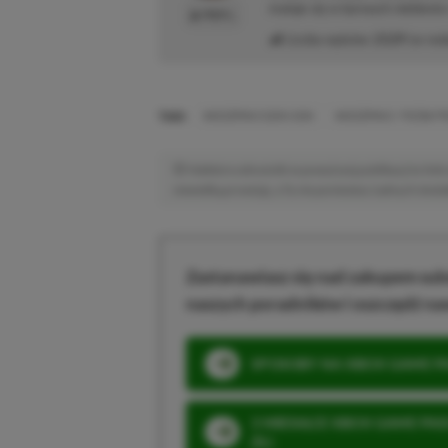
maluje się w barwach niebiesk
PROFIL
Liczba wpisów:
2129
(w red
TAGI:
WIEDŹMIN 3 DZIKI GON
WIEDŹMIN 3: PIEŚNI P
Niektóre odnośniki w powyższej publikacji to linki 
niewielką prowizję, a Ty nie poniesiesz żadnych dod
Zastanawiasz się nad zakupem subs
naszych poradników i oszczędź na
SPOSOBY NA XBOX GAME PAS
3 MIESIĄCE XBOX GAME PASS
ZŁ)