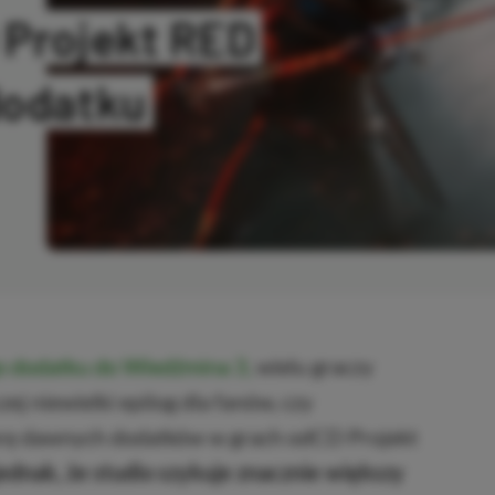
 Projekt RED
dodatku
ANO
go dodatku do Wiedźmina 3,
wielu graczy
zej niewielki epilog dla fanów, czy
arę dawnych dodatków w grach odCD Projekt
ednak, że studio szykuje znacznie większy