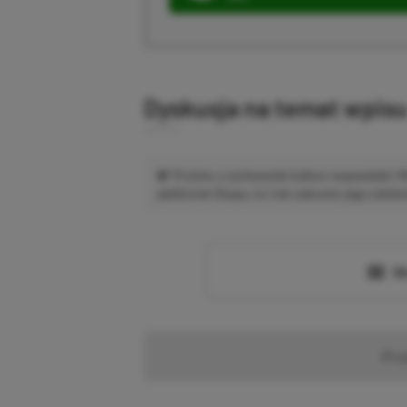
Dyskusja na temat wpis
Prosimy o zachowanie kultury wypowiedzi.
platformie Disqus, to i tak zalecamy jego założen
Wc
Pr