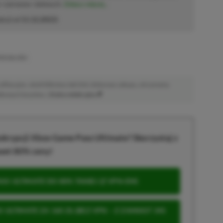
o–czerwono–zielonych.
Zobacz więcej...
akcji od
11.12.2023
)
RZESZŁOŚCI
afiliacyjne. Jeżeli klikniesz taki link i dokonasz zakupu, otrzymamy
atkowych kosztów. |
Etyka redakcyjna
krypcji Xbox Game Pass Ultimate? Skorzystaj z
wet 80% ceny!
S ULTIMATE DO 80% TANIEJ (Z VPN-EM)
 ULTIMATE ZA 160 ZŁ (BEZ VPN – Z ZAMIAST 345