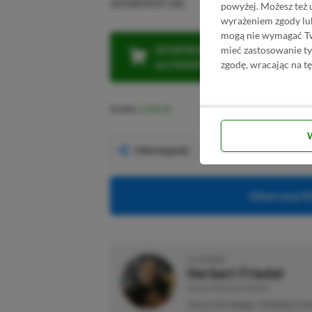
ostatnich lat.
powyżej. Możesz też 
wyrażeniem zgody lu
mogą nie wymagać Two
LEGENDARNA PROMOCJA: KLI
mieć zastosowanie t
ULTIMATE W CENIE 4 (ZA 300 
zgodę, wracając na tę
Źródło:
CDPR
Udostępnij
Obserwuj XG
O AUTORZE
Herbert Friedel
REDAKTOR DZIAŁU NEWSY
Gracz od małego. Urodzony kon