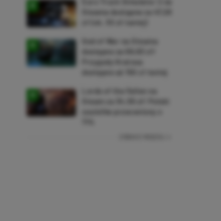
Euro Truck Simulator 2 na
Steama dostępne za 47,26
zł (ok. 30 zł taniej)
God of War na Steama
dostępne za 69,63 zł!
Przygody Kratosa
dostępne aż 150 zł taniej
Lords of the Fallen na
Steam za 34,36 zł! Polski
soulslike przeceniony o
71%
ZOBACZ WIĘCEJ