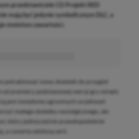
ym przedstawiciele CD Projekt RED
nie mają być jedynie symbolicznym DLC, a
uje mnóstwo zawartości.
■■■■■■
ce potraktować nowy dodatek do przygód
e od premiery podstawowej wersji gry minęło
ścią jest świadome ogromnych oczekiwań
worzyć małego dodatku nostalgicznego, ale
m, który jednocześnie prawdopodobnie
 a czwarta odsłoną serii.