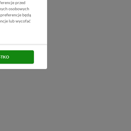
ferencje przed
danych osobowych
 preferencje będą
ncje lub wycofać
STKO