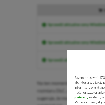
Sprawdź aktualne ceny Wiedźmi
Sprawdź aktualne ceny Wiedźm
Sprawdź aktualne ceny Wiedź
Razem z naszymi 1733
Na ten moment nadal niesą znane 
nich dostęp, a także
informacje wysyłane 
rozmiaru DLC, ale sposób, w jaki 
treści oraz zbierania
możemy wyk
sugeruje, że może to być jeden 
partnerzy
Możesz kliknąć, aby 