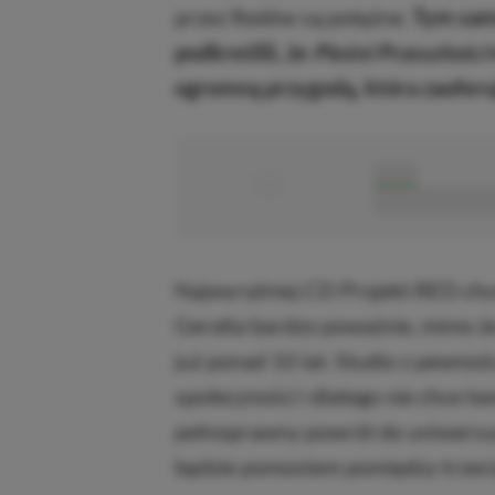
przez Redów są potężne.
Tym sam
podkreślili, że
Pieśni Przeszłości
ogromną przygodą, która zaofer
■
■■■■■
■■■■■■■■■■■
Najwyraźniej CD Projekt RED ch
Geralta bardzo poważnie, mimo ż
już ponad 10 lat. Studio z pewno
społeczności i dlatego nie chce t
pełnoprawny powrót do uniwersu
będzie pomostem pomiędzy trzecią,