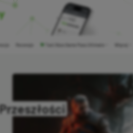
ocje
Recenzje
Tani Xbox Game Pass Ultimate
Więcej
 Przeszłości