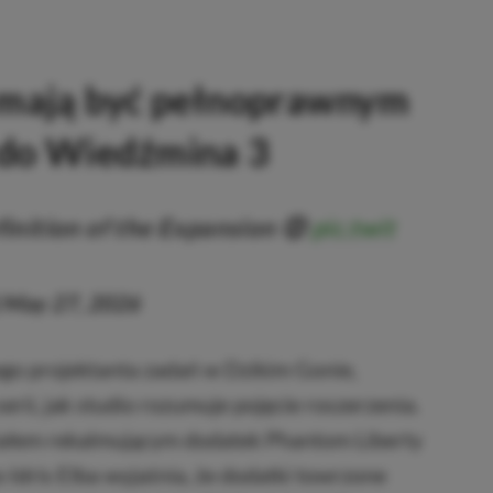
i mają być pełnoprawnym
do Wiedźmina 3
inition of the Expansion 😌
pic.twit
)
May 27, 2026
ego projektanta zadań w Dzikim Gonie,
ii, jak studio rozumuje pojęcie roszerzenia.
riałem rekalmującym dodatek Phantom Liberty
Idris Elba wyjaśnia, że dodatki towrzone