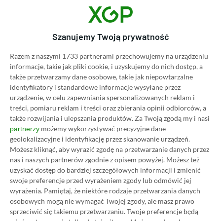
Prosimy o zachowanie kultury wypowiedzi. Mimo że
pozwalamy na komentowanie osobom bez konta na
platformie Disqus, to i tak zalecamy jego założenie, bo
wpisy gości często trafiają do spamu.
Szanujemy Twoją prywatność
Razem z naszymi 1733 partnerami przechowujemy na urządzeniu
informacje, takie jak pliki cookie, i uzyskujemy do nich dostęp, a
Wczytaj komentarze
także przetwarzamy dane osobowe, takie jak niepowtarzalne
identyfikatory i standardowe informacje wysyłane przez
urządzenie, w celu zapewniania spersonalizowanych reklam i
treści, pomiaru reklam i treści oraz zbierania opinii odbiorców, a
także rozwijania i ulepszania produktów.
Za Twoją zgodą my i nasi
Promowany post
możemy wykorzystywać precyzyjne dane
partnerzy
geolokalizacyjne i identyfikację przez skanowanie urządzeń.
Możesz kliknąć, aby wyrazić zgodę na przetwarzanie danych przez
Strona główna
»
Promocje
nas i naszych partnerów zgodnie z opisem powyżej. Możesz też
Poradnik na tani Xbox Game
uzyskać dostęp do bardziej szczegółowych informacji i zmienić
swoje preferencje przed wyrażeniem zgody lub odmówić jej
Pass Ultimate. Kup
wyrażenia.
Pamiętaj, że niektóre rodzaje przetwarzania danych
osobowych mogą nie wymagać Twojej zgody, ale masz prawo
subskrypcję nawet 80%
sprzeciwić się takiemu przetwarzaniu. Twoje preferencje będą