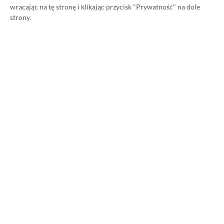
wracając na tę stronę i klikając przycisk "Prywatność" na dole
210 zł taniej
strony.
Wanderstop na Steam za 34,82 zł! Gra
twórców The Stanley Parable dostępna
54% taniej
ZOBACZ WIĘCEJ
Dyskusja na temat wpisu
Prosimy o zachowanie kultury wypowiedzi. Mimo że
pozwalamy na komentowanie osobom bez konta na
platformie Disqus, to i tak zalecamy jego założenie, bo
wpisy gości często trafiają do spamu.