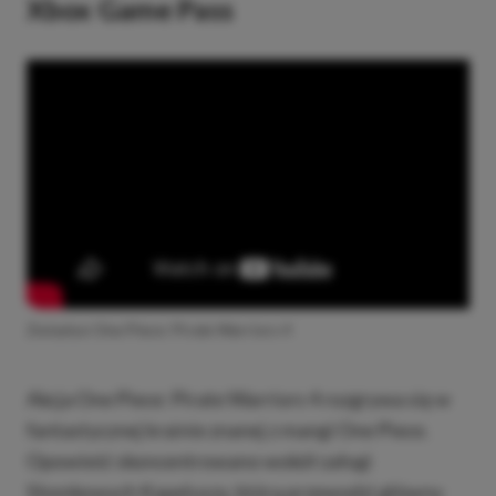
Xbox Game Pass
Zwiastun One Piece: Pirate Warriors 4
Akcja One Piece: Pirate Warriors 4 rozgrywa się w
fantastycznej krainie znanej z mangi One Piece.
Opowieść skoncentrowano wokół załogi
Słomkowych Kapeluszy, którą przewodzi główny