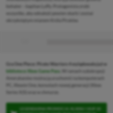
bohater – kapitan Luffy. Protagonista zrobi
wszystko, aby odnaleźć pewien skarb i zostać
okrzykniętym mianem Króla Piratów.
■
■■■■■■■■■■■■■■■■■
Gra One Piece: Pirate Warriors 4 wylądowała już w
bibliotece Xbox Game Pass
.
W ramach subskrypcji
Amerykanów można ją uruchomić na komputerach
PC, Xboxie One, konsolach nowej generacji (Xbox
Series X|S) oraz w chmurze.
LEGENDARNA PROMOCJA: KLIKNIJ I KUP 20