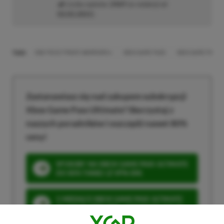
Liczba wpisów:
2469
(w redakcji od
02.02.2021
)
TAGI:
ONE PIECE PIRATE WARRIORS 4
XBOX GAME PASS
XBOX GAME PASS U
Zastanawiasz się nad zakupem subskrypcji
Xbox Game Pass Ultimate? Skorzystaj z
naszych poradników i oszczędź nawet 80%
ceny!
SPOSOBY NA XBOX GAME PASS ULTIMATE
DO 80% TANIEJ (Z VPN-EM)
3 MIESIĄCE XBOX GAME PASS ULTIMATE
ZA 160 ZŁ (BEZ VPN – Z ZAMIAST 345 ZŁ)