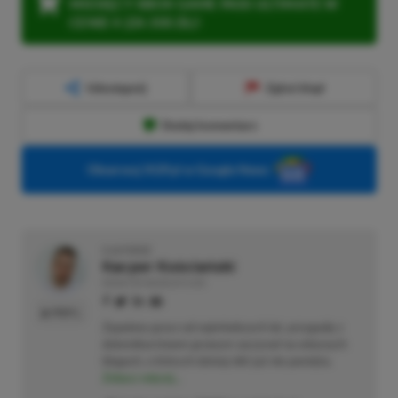
MIESIĘCY XBOX GAME PASS ULTIMATE W
CENIE 4 (ZA 300 ZŁ)!
Udostępnij
Zgłoś błąd
Dodaj komentarz
Obserwuj XGP.pl w Google News
O AUTORZE
Kacper Kościański
REDAKTOR NACZELNY & CEO
PROFIL
Zapalony gracz od najmłodszych lat, przygodę z
dziennikarstwem growym zaczynał na własnych
blogach, o których dzisiaj nikt już nie pamięta.
Zobacz więcej...