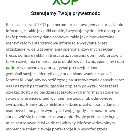
Szanujemy Twoją prywatność
Razem z naszymi 1731 partnerami przechowujemy na urządzeniu
NAJNOWSZE PROMOCJE
informacje, takie jak pliki cookie, i uzyskujemy do nich dostęp, a
także przetwarzamy dane osobowe, takie jak niepowtarzalne
Lords of the Fallen na Steam za 34,36 zł!
identyfikatory i standardowe informacje wysyłane przez
Polski soulslike przeceniony o 71%
urządzenie, w celu zapewniania spersonalizowanych reklam i
treści, pomiaru reklam i treści oraz zbierania opinii odbiorców, a
także rozwijania i ulepszania produktów.
Za Twoją zgodą my i nasi
Patapon 1+2 Replay na Steam za 50,50
możemy wykorzystywać precyzyjne dane
partnerzy
zł! Rytmiczny klasyk z PSP w
geolokalizacyjne i identyfikację przez skanowanie urządzeń.
odświeżonym wydaniu dostępny 61%
Możesz kliknąć, aby wyrazić zgodę na przetwarzanie danych przez
taniej
nas i naszych partnerów zgodnie z opisem powyżej. Możesz też
uzyskać dostęp do bardziej szczegółowych informacji i zmienić
Watch Dogs 2 na PC dostępne za 28,75
swoje preferencje przed wyrażeniem zgody lub odmówić jej
zł! Zgarnij kontynuację wielkiego hitu w
wyrażenia.
Pamiętaj, że niektóre rodzaje przetwarzania danych
niskiej cenie
osobowych mogą nie wymagać Twojej zgody, ale masz prawo
sprzeciwić się takiemu przetwarzaniu. Twoje preferencje będą
Far Cry 6 na PC za 40,78 zł! Najnowsza
mieć zastosowanie tylko do tej witryny. Możesz w dowolnym
odsłona kultowej serii dostępna prawie
momencie zmienić swoje preferencje lub wycofać zgodę,