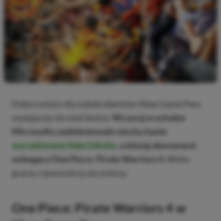
Dobre wieści dla subskrybentów Xbox Game Pass
wydają się nie mieć końca.
Wczoraj w usłudze
Microsoftu zadebiutowało niesłychanie
wyczekiwane Halo Infinite
, a dzisiaj abonament
wzbogaca One Piece: Pirate Warriors 4.
Wielu
graczy z pewnością się ucieszy.
One Piece: Pirate Warriors 4 w