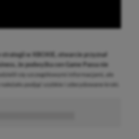
 strategii w XBOXIE, otwarcie przyznał
siness, że podwyżka cen Game Passa nie
dzielił się szczegółowymi informacjami, ale
e należało podjąć szybkie i zdecydowane kroki.
■■■■■■