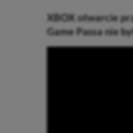
XBOX otwarcie prz
Game Passa nie b