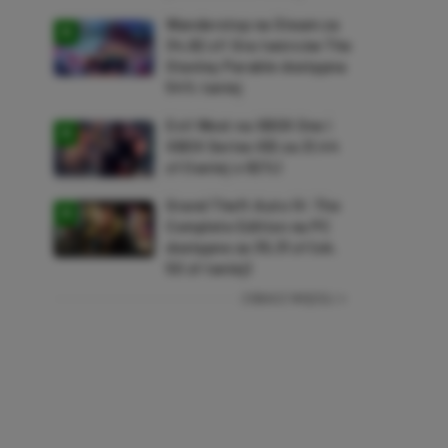
Wanderstop na Steam za
34,82 zł! Gra twórców The
Stanley Parable dostępna
54% taniej
Evil West na XBOX One i
XBOX Series X|S za 21,44
zł (taniej o 92%)
Grand Theft Auto IV: The
Complete Edition na PC
dostępne za 35,31 zł (ok.
50 zł taniej)
ZOBACZ WIĘCEJ