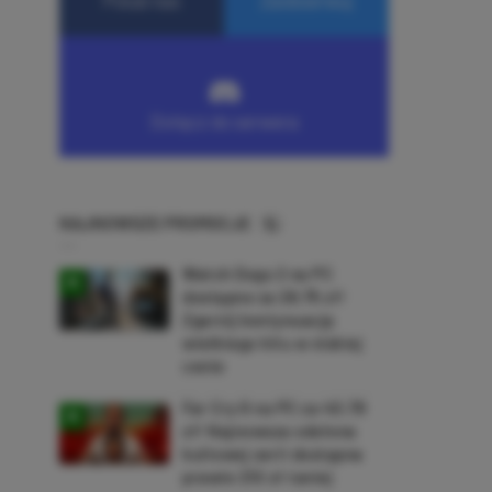
NAJNOWSZE PROMOCJE
Watch Dogs 2 na PC
dostępne za 28,75 zł!
Zgarnij kontynuację
wielkiego hitu w niskiej
cenie
Far Cry 6 na PC za 40,78
zł! Najnowsza odsłona
kultowej serii dostępna
prawie 210 zł taniej