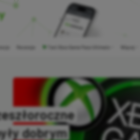
ocje
Recenzje
Tani Xbox Game Pass Ultimate
Więcej
 zeszłoroczne
były dobrym