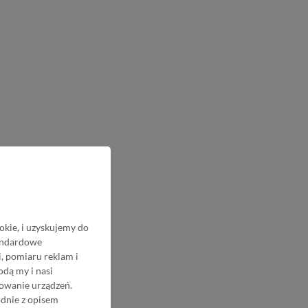
okie, i uzyskujemy do
tandardowe
, pomiaru reklam i
odą my i nasi
nowanie urządzeń.
odnie z opisem