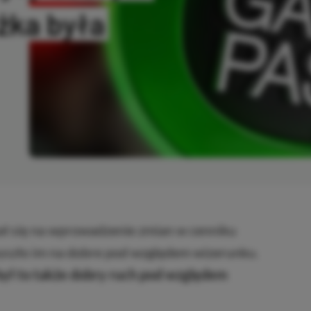
żka była
ANO
 się na wprowadzenie zmian w cenniku
wyszło im na dobre pod względem wizerunku.
 był to także dobry ruch pod względem