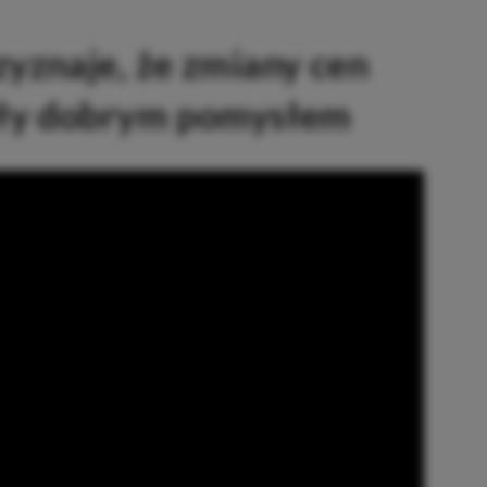
yznaje, że zmiany cen
yły dobrym pomysłem