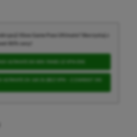
krypcji Xbox Game Pass Ultimate? Skorzystaj z
wet 80% ceny!
S ULTIMATE DO 80% TANIEJ (Z VPN-EM)
 ULTIMATE ZA 160 ZŁ (BEZ VPN – Z ZAMIAST 345
u