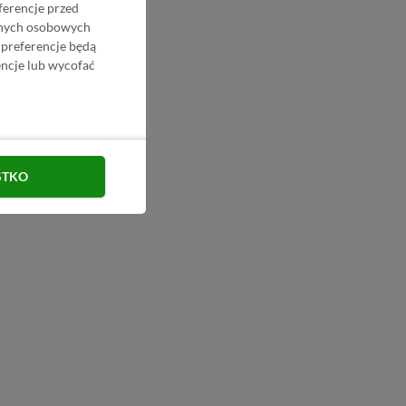
ferencje przed
danych osobowych
 preferencje będą
ncje lub wycofać
STKO