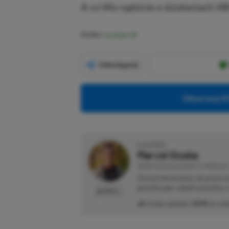
A co Wy sądzicie o działaniach 
Źródło:
GameSpot
Udostępnij
Obserwuj XG
O AUTORZE
Marcel Goska
REDAKTOR DZIAŁU NEWSY & PROMOCJE
Zaczął interesować się grami 
gatunku gier, odpali wszystko,
PROFIL
Liczba wpisów:
1898
(w red