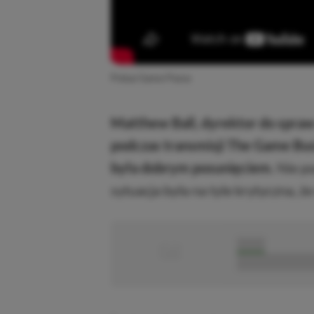
Pokaz Game Passa
Matthew Ball, dyrektor do spraw
podczas transmisji The Game Bu
była dobrym posunięciem.
Nie po
sytuacja była na tyle krytyczna, ż
■
■■■■■
■■■■■■■■■■■