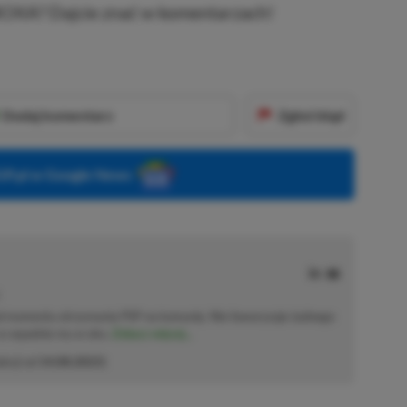
XBOXA? Dajcie znać w komentarzach!
Dodaj komentarz
Zgłoś błąd
P.pl w Google News
od momentu otrzymania PSP na komunię. Nie faworyzuje żadnego
 co wpadnie mu w oko.
Zobacz więcej...
akcji od
14.08.2023
)