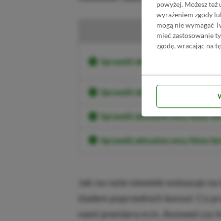
powyżej. Możesz też 
wyrażeniem zgody lu
mogą nie wymagać Two
K
mieć zastosowanie t
zgodę, wracając na tę
Sprawdź aktualne ceny Xbox Ser
Sprawdź aktualne ceny Xbox S
Sprawdź aktualne ceny Xbox Se
Sprawdź aktualne ceny Xbox Ser
Jak na razie niewiele wskazuje na 
śladem poprzednich konsol. Co pr
nami premiera m.in. Avowed czy In