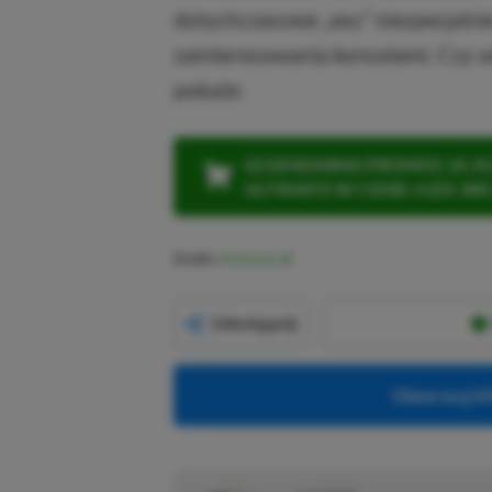
dotychczasowe „exy” niespecjalni
zainteresowania konsolami. Czy w
pokaże.
LEGENDARNA PROMOCJA: KLI
ULTIMATE W CENIE 4 (ZA 300 
Źródło:
VGChartz
Udostępnij
Obserwuj XG