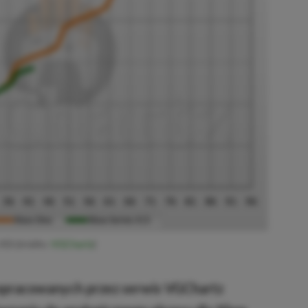
X|S (źródło:
VGChartz
)
opracowanych przez serwis VGChartz