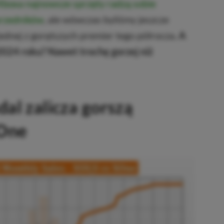
boxa najnowsze sprzęty radzą sobie
przedników
, ale wówczas byliśmy jeszcze
jednej z gorętszych premier tego półrocza
. A
2024 roku? Nawet trochę gorzej niż
dal zalicza gorszą
 One