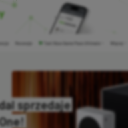
ocje
Recenzje
Tani Xbox Game Pass Ultimate
Więcej
dal sprzedaje
 One!