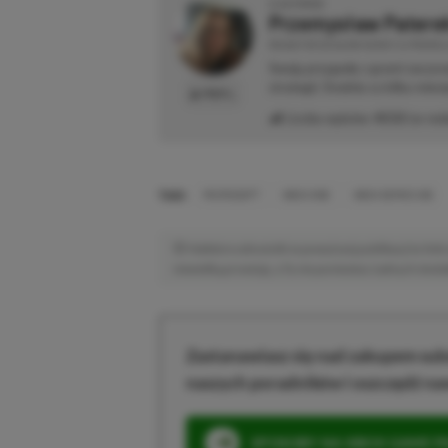
O AUTORZE
Przemysław Patere
REDAKTOR DZIAŁÓW NEWSY & PROMOCJ
Swoją przygodę z grami zaczyn
strategii. Średnio co kilka mie
PROFIL
Liczba wpisów:
4533
(w red
TAGI:
MICROSOFT
XBOX ONE
XBOX SERIES X|S
Niektóre odnośniki w powyższej publikacji to linki 
niewielką prowizję, a Ty nie poniesiesz żadnych dod
Zastanawiasz się nad zakupem subs
naszych poradników i oszczędź na
SPOSOBY NA XBOX GAME PAS