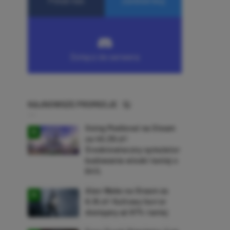
NAJNOWSZE PROMOCJE
Going Medieval na Steam
za 40,39 zł!
Średniowieczny symulator
budowania wioski taniej o
64%
Alan Wake na Steam za
9,16 zł! Kultowy horror
dostępny aż 87% taniej