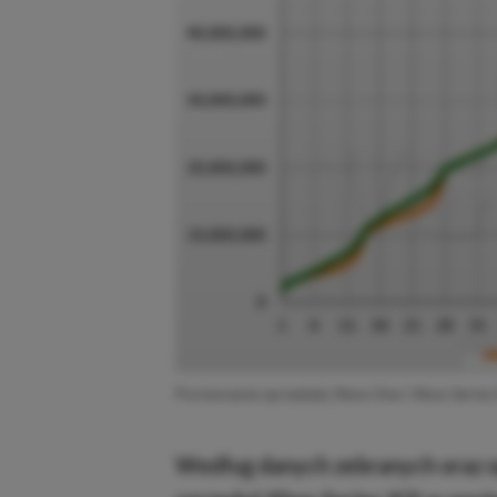
Porównanie sprzedaży Xbox One i Xbox Series 
Według danych zebranych oraz 