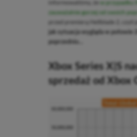
informowaliśmy, że
w przypadku X
zauważalnie gorzej od swoich po
przed premierą Hellblade 2, czyli 
jak sytuacja wygląda w połowie 
poprzednio…
Xbox Series X|S na
sprzedaż od Xbox