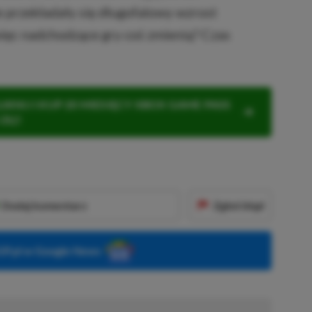
e przekładały się długofalowy wzrost
ięc nadchodzące gry coś zmienią? Czas
KNIJ I KUP 20 MIESIĘCY XBOX GAME PASS
ZŁ)!
Dodaj komentarz
Zgłoś błąd
P.pl w Google News