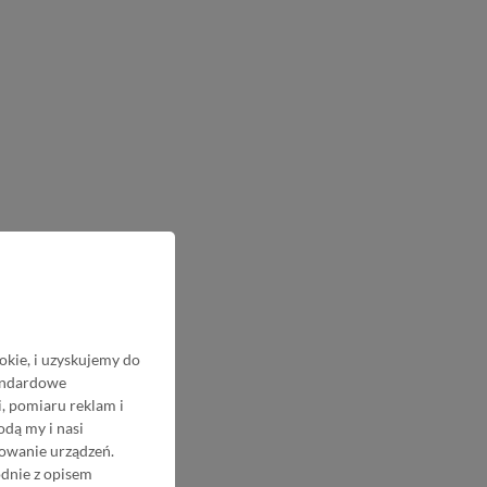
okie, i uzyskujemy do
tandardowe
, pomiaru reklam i
odą my i nasi
nowanie urządzeń.
odnie z opisem