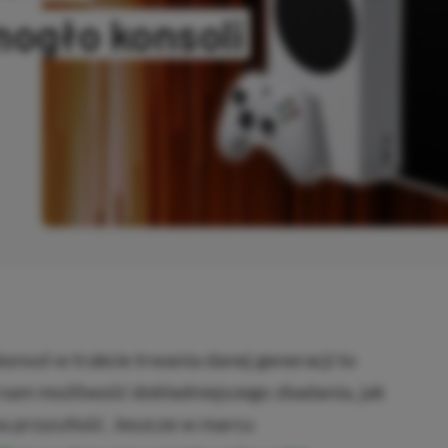
mogło konsoli
OPIOWANO
nsol w trakcie trwania danej generacji to
 nam możliwość dokładniejszego zbadania, jak
 na przyszłość. Jeszcze w marcu