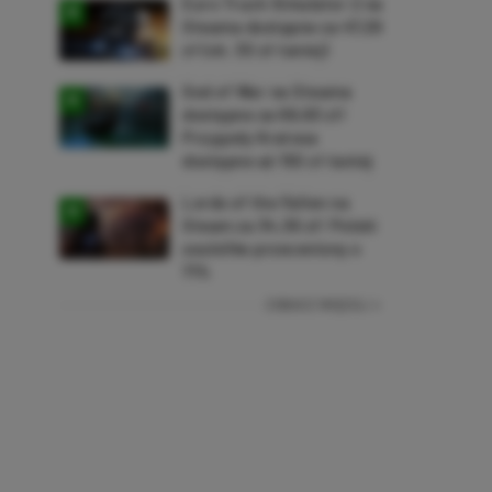
Euro Truck Simulator 2 na
Steama dostępne za 47,26
zł (ok. 30 zł taniej)
God of War na Steama
dostępne za 69,63 zł!
Przygody Kratosa
dostępne aż 150 zł taniej
Lords of the Fallen na
Steam za 34,36 zł! Polski
soulslike przeceniony o
71%
ZOBACZ WIĘCEJ