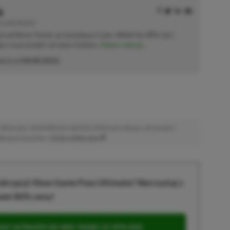
k
E | RECENZENT
ał od Mario Tennis na Gameboya Color. Wielki fan RPG-ów i
sięcy musi przejść od nowa Gothica.
Zobacz więcej...
akcji od
08.08.2022
)
afiliacyjne. Jeżeli klikniesz taki link i dokonasz zakupu, otrzymamy
atkowych kosztów. |
Etyka redakcyjna
krypcji Xbox Game Pass Ultimate? Skorzystaj z
wet 80% ceny!
S ULTIMATE DO 80% TANIEJ (Z VPN-EM)