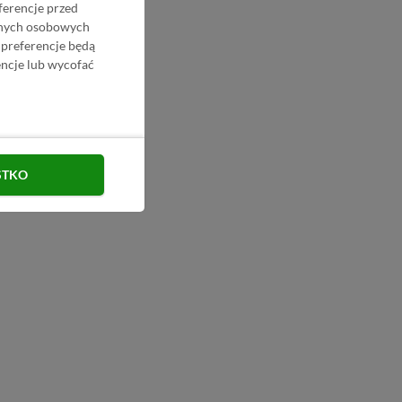
ferencje przed
danych osobowych
 preferencje będą
ncje lub wycofać
STKO