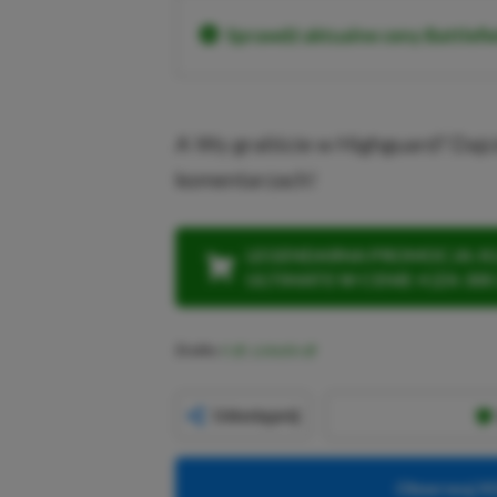
Sprawdź aktualne ceny Battlef
A Wy graliście w Highguard? Dajc
komentarzach!
LEGENDARNA PROMOCJA: KLI
ULTIMATE W CENIE 4 (ZA 300 
Źródło:
X
,
LinkedIn
Udostępnij
Obserwuj XG