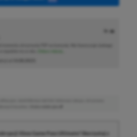
od momentu otrzymania PSP na komunię. Nie faworyzuje żadnego
 co wpadnie mu w oko.
Zobacz więcej...
akcji od
14.08.2023
)
afiliacyjne. Jeżeli klikniesz taki link i dokonasz zakupu, otrzymamy
atkowych kosztów. |
Etyka redakcyjna
krypcji Xbox Game Pass Ultimate? Skorzystaj z