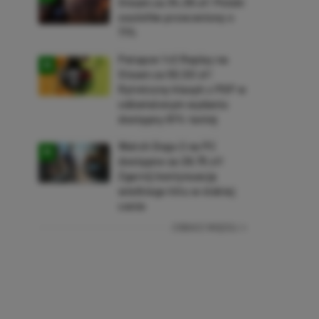
Steam za 34,36 zł! Polski
soulslike przeceniony o
71%
Patapon 1+2 Replay na
Steam za 50,50 zł!
Rytmiczny klasyk z PSP w
odświeżonym wydaniu
dostępny 61% taniej
Watch Dogs 2 na PC
dostępne za 28,75 zł!
Zgarnij kontynuację
wielkiego hitu w niskiej
cenie
ZOBACZ WIĘCEJ