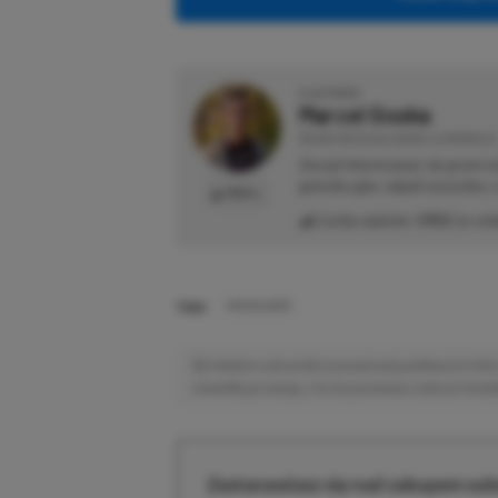
O AUTORZE
Marcel Goska
REDAKTOR DZIAŁU NEWSY & PROMOCJE
Zaczął interesować się grami 
gatunku gier, odpali wszystko,
PROFIL
Liczba wpisów:
1902
(w red
TAGI:
HIGHGUARD
Niektóre odnośniki w powyższej publikacji to linki 
niewielką prowizję, a Ty nie poniesiesz żadnych dod
Zastanawiasz się nad zakupem subs