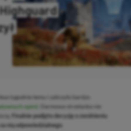
 Highguard
zył
NO
a tygodnie temu i zaliczyło bardzo
gatywnych opinii
. Darmowa strzelanka nie
ścią.
Finalnie podjęto decyzję o zwolnieniu
za nią odpowiedzialnego.