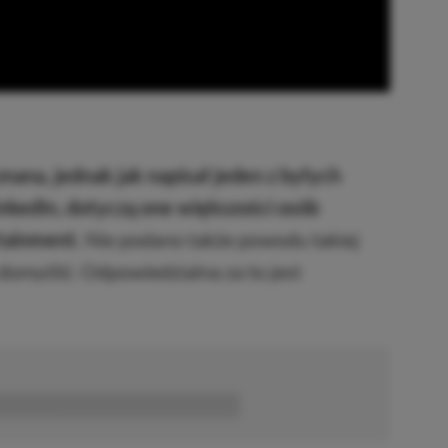
znana, jednak jak napisał jeden z byłych
nkedIn, dotyczą one większości osób
tainment.
Nie podano także powodu takiej
 domyślić. Odpowiedzialna za to jest
■■■■■■