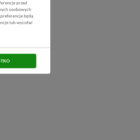
ferencje przed
danych osobowych
 preferencje będą
ncje lub wycofać
STKO