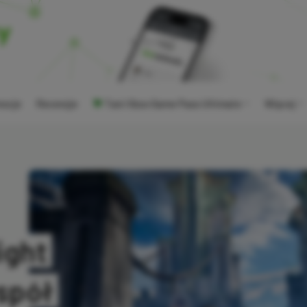
ocje
Recenzje
Tani Xbox Game Pass Ultimate
Więcej
ight
spół