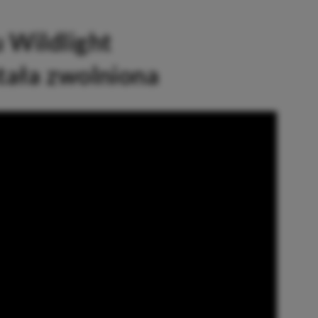
 Wildlight
tała zwolniona