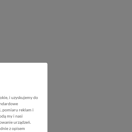
okie, i uzyskujemy do
tandardowe
, pomiaru reklam i
odą my i nasi
nowanie urządzeń.
odnie z opisem