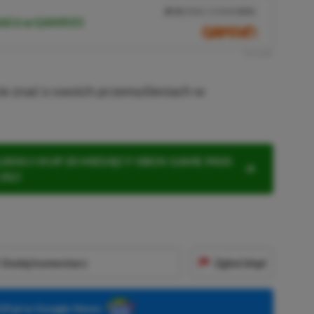
10%
TANIEJ Z KODEM
XGP6
ield 6 w GAMIVO
SKOPIUJ
R
E
K
L
A
M
A
ie znać o swoich przemyśleniach w
KNIJ I KUP 20 MIESIĘCY XBOX GAME PASS
ZŁ)!
Dodaj komentarz
Zgłoś błąd
P.pl w Google News