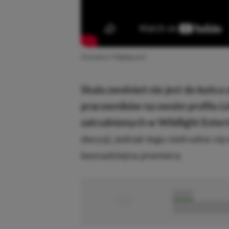
Zwiastun Highguard
Skala zwolnień nie jest do końca 
pracowników na swoim profilu Li
zatrudnionych w Wildlight Enter
decyzji, jednak tego nietrudno się
beznadziejna premiera.
■
■■■■■
■■■■■■■■■■■