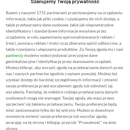
Szanujemy Twoją prywatność
Koszt 1 miesiąca subskrypcji Xbox Game Pass
Razem z naszymi 1731 partnerami przechowujemy na urządzeniu
Ultimate w oficjalnym sklepie Microsoftu to
informacje, takie jak pliki cookie, i uzyskujemy do nich dostęp, a
obecnie aż 115 zł – nie ma co ukrywać, że to bardzo
także przetwarzamy dane osobowe, takie jak niepowtarzalne
dużo. Jednak wcale nie musisz tyle płacić!
identyfikatory i standardowe informacje wysyłane przez
urządzenie, w celu zapewniania spersonalizowanych reklam i
treści, pomiaru reklam i treści oraz zbierania opinii odbiorców, a
W tym poradniku, który właśnie czytasz,
także rozwijania i ulepszania produktów.
Za Twoją zgodą my i nasi
pokażemy Ci, jak kupować ten abonament nawet
możemy wykorzystywać precyzyjne dane
partnerzy
geolokalizacyjne i identyfikację przez skanowanie urządzeń.
80% taniej
– za ok. 24-25 zł / msc zamiast 115 zł /
Możesz kliknąć, aby wyrazić zgodę na przetwarzanie danych przez
msc. Przedstawione w nim sposoby są w 100%
nas i naszych partnerów zgodnie z opisem powyżej. Możesz też
legalne i bezpieczne – pierwszą wersję tego
uzyskać dostęp do bardziej szczegółowych informacji i zmienić
swoje preferencje przed wyrażeniem zgody lub odmówić jej
poradnika opublikowaliśmy w 2021 roku i od tego
wyrażenia.
Pamiętaj, że niektóre rodzaje przetwarzania danych
czasu skorzystały z niego już dziesiątki tysięcy osób.
osobowych mogą nie wymagać Twojej zgody, ale masz prawo
Oczywiście nasz poradnik na tani Xbox Game Pass
sprzeciwić się takiemu przetwarzaniu. Twoje preferencje będą
mieć zastosowanie tylko do tej witryny. Możesz w dowolnym
Ultimate jest regularnie aktualizowany, dzięki
momencie zmienić swoje preferencje lub wycofać zgodę,
czemu możesz mieć pewność, że masz do czynienia z
wracając na tę stronę i klikając przycisk "Prywatność" na dole
jego najnowszą i w pełni aktualną wersję.
strony.