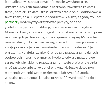
identyfikatory i standardowe informacje wysyłane przez
poszukują dobrej wydajności za rozsądną cenę.
urządzenie, w celu zapewniania spersonalizowanych reklam i
Szukając modelu w tym budżecie, należy
treści, pomiaru reklam i treści oraz zbierania opinii odbiorców, a
spodziewać się kompaktowych konstrukcji o co
także rozwijania i ulepszania produktów.
Za Twoją zgodą my i nasi
możemy wykorzystywać precyzyjne dane
partnerzy
najmniej dwóch wyjściach sygnału oraz
geolokalizacyjne i identyfikację przez skanowanie urządzeń.
stosunkowo małym zapotrzebowaniu na energię
Możesz kliknąć, aby wyrazić zgodę na przetwarzanie danych przez
elektryczną.
Polecane przez nas jednostki
nas i naszych partnerów zgodnie z opisem powyżej. Możesz też
uzyskać dostęp do bardziej szczegółowych informacji i zmienić
doskonale sprawdzą się w zestawach
swoje preferencje przed wyrażeniem zgody lub odmówić jej
komputerowych, na których budowę nie chcemy
wyrażenia.
Pamiętaj, że niektóre rodzaje przetwarzania danych
przeznaczać dużej sumy pieniędzy.
osobowych mogą nie wymagać Twojej zgody, ale masz prawo
sprzeciwić się takiemu przetwarzaniu. Twoje preferencje będą
mieć zastosowanie tylko do tej witryny. Możesz w dowolnym
momencie zmienić swoje preferencje lub wycofać zgodę,
1. Gigabyte GeForce GT 1030 OC 2 GB
wracając na tę stronę i klikając przycisk "Prywatność" na dole
GDDR5
strony.