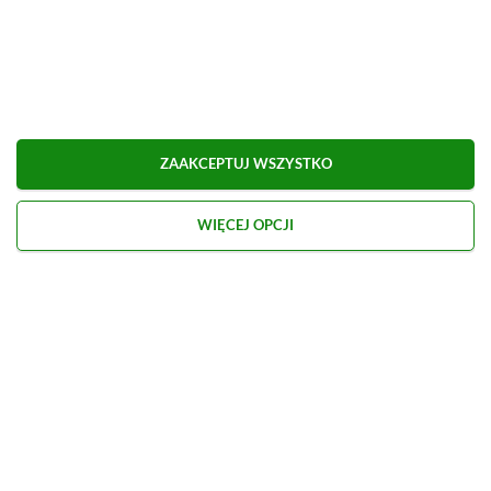
ZAAKCEPTUJ WSZYSTKO
WIĘCEJ OPCJI
Kontakt
O nas
Redakcja
Reklama
Praca
Etyka redakcyjna
Polityka recenzji gier
Polityka prywatności