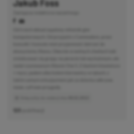
Jakub Foss
Zastępca redaktora naczelnego
Od trzech dekad zapalony miłośnik gier
komputerowych. Od przyjaźni z Commodore, przez
konsolki i konsole miał przyjemność dotrzeć do
ekosystemu Xboxa. Obecnie w wolnych chwilach lubi
zrelaksować się grając na pececie lub wysłużonym, ale
nadal szanowanym Xboxie One S. Z duetem klawiatura
+ mysz, padem albo kołem kierownicy w rękach, z
takim samym entuzjazmem jak za dziecka odkrywa
nowe, cyfrowe przygody.
Dołączył(a) do redakcji dnia
08.02.2022
123
publikacji