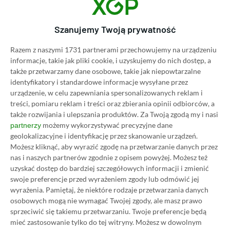
Category
Recenzje
Szanujemy Twoją prywatność
Test Razer Wolverine V3
Razem z naszymi 1731 partnerami przechowujemy na urządzeniu
Tournament Edition 8K PC.
informacje, takie jak pliki cookie, i uzyskujemy do nich dostęp, a
Kontroler szybki jak błyskawica
także przetwarzamy dane osobowe, takie jak niepowtarzalne
15.12.2025, 13:18
20 min. czytania
identyfikatory i standardowe informacje wysyłane przez
urządzenie, w celu zapewniania spersonalizowanych reklam i
treści, pomiaru reklam i treści oraz zbierania opinii odbiorców, a
także rozwijania i ulepszania produktów.
Za Twoją zgodą my i nasi
Category
Recenzje
możemy wykorzystywać precyzyjne dane
partnerzy
Test Turtle Beach Victrix Pro BFG
geolokalizacyjne i identyfikację przez skanowanie urządzeń.
Reloaded. Gamepad dobry do
Możesz kliknąć, aby wyrazić zgodę na przetwarzanie danych przez
wszystkiego istnieje
nas i naszych partnerów zgodnie z opisem powyżej. Możesz też
uzyskać dostęp do bardziej szczegółowych informacji i zmienić
11.12.2025, 22:56
25 min. czytania
swoje preferencje przed wyrażeniem zgody lub odmówić jej
wyrażenia.
Pamiętaj, że niektóre rodzaje przetwarzania danych
osobowych mogą nie wymagać Twojej zgody, ale masz prawo
Category
Recenzje
sprzeciwić się takiemu przetwarzaniu. Twoje preferencje będą
Test Razer Kraken Kitty V3 Pro.
mieć zastosowanie tylko do tej witryny. Możesz w dowolnym
Czy słuchawki dla streamerów