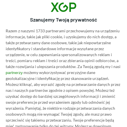
Kolejne gry do odebrania w
Amazon Prime Gaming.
Amerykański gigant przygotował
Szanujemy Twoją prywatność
coś dla fanów retro
Razem z naszymi 1733 partnerami przechowujemy na urządzeniu
14.11.2024, 17:17
1 min. czytania
informacje, takie jak pliki cookie, i uzyskujemy do nich dostęp, a
także przetwarzamy dane osobowe, takie jak niepowtarzalne
identyfikatory i standardowe informacje wysyłane przez
Category
Newsy
urządzenie, w celu zapewniania spersonalizowanych reklam i
Ujawniono PS Plus Extra i
treści, pomiaru reklam i treści oraz zbierania opinii odbiorców, a
Premium na listopad 2024. Hit
także rozwijania i ulepszania produktów.
Za Twoją zgodą my i nasi
Techlandu w ofercie!
możemy wykorzystywać precyzyjne dane
partnerzy
geolokalizacyjne i identyfikację przez skanowanie urządzeń.
13.11.2024, 18:40
1 min. czytania
Możesz kliknąć, aby wyrazić zgodę na przetwarzanie danych przez
nas i naszych partnerów zgodnie z opisem powyżej. Możesz też
uzyskać dostęp do bardziej szczegółowych informacji i zmienić
Category
Newsy
swoje preferencje przed wyrażeniem zgody lub odmówić jej
The Thaumaturge z datą premiery
wyrażenia.
Pamiętaj, że niektóre rodzaje przetwarzania danych
na PS5 i Xbox Series X|S. Polska
osobowych mogą nie wymagać Twojej zgody, ale masz prawo
gra już wkrótce na nowych
sprzeciwić się takiemu przetwarzaniu. Twoje preferencje będą
sprzętach!
mieć zastosowanie tylko do tej witryny. Możesz w dowolnym