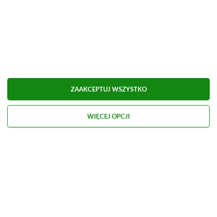
ZAAKCEPTUJ WSZYSTKO
WIĘCEJ OPCJI
Kontakt
O nas
Redakcja
Reklama
Praca
Etyka redakcyjna
Polityka recenzji gier
Polityka prywatności