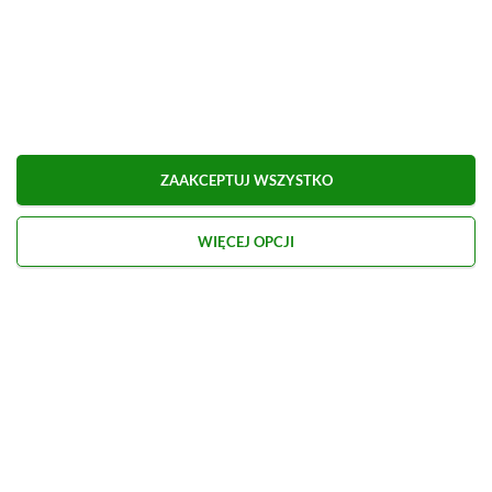
ZAAKCEPTUJ WSZYSTKO
WIĘCEJ OPCJI
Kontakt
O nas
Redakcja
Reklama
Praca
Etyka redakcyjna
Polityka recenzji gier
Polityka prywatności