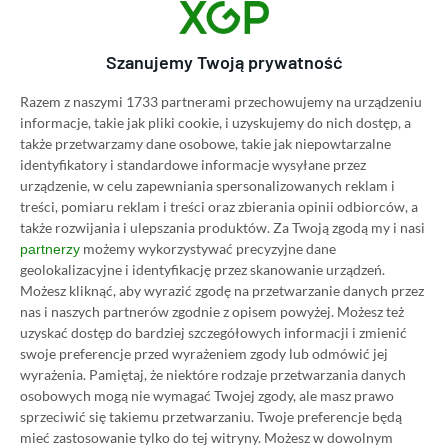
Category
Newsy
STALKER 2 na nowym materiale.
Szanujemy Twoją prywatność
Gracze pieją z zachwytu
Razem z naszymi 1733 partnerami przechowujemy na urządzeniu
07.11.2024, 16:59
1 min. czytania
informacje, takie jak pliki cookie, i uzyskujemy do nich dostęp, a
także przetwarzamy dane osobowe, takie jak niepowtarzalne
identyfikatory i standardowe informacje wysyłane przez
Category
Newsy
urządzenie, w celu zapewniania spersonalizowanych reklam i
Xbox Handheld nadchodzi?
treści, pomiaru reklam i treści oraz zbierania opinii odbiorców, a
Microsoft wkrótce może
także rozwijania i ulepszania produktów.
Za Twoją zgodą my i nasi
możemy wykorzystywać precyzyjne dane
partnerzy
pozytywnie zaskoczyć
geolokalizacyjne i identyfikację przez skanowanie urządzeń.
06.11.2024, 17:47
1 min. czytania
Możesz kliknąć, aby wyrazić zgodę na przetwarzanie danych przez
nas i naszych partnerów zgodnie z opisem powyżej. Możesz też
uzyskać dostęp do bardziej szczegółowych informacji i zmienić
Category
Newsy
swoje preferencje przed wyrażeniem zgody lub odmówić jej
Kingdom Come: Deliverance 2 nie
wyrażenia.
Pamiętaj, że niektóre rodzaje przetwarzania danych
osobowych mogą nie wymagać Twojej zgody, ale masz prawo
skorzysta z Denuvo. Warhorse
sprzeciwić się takiemu przetwarzaniu. Twoje preferencje będą
Studios potwierdza!
mieć zastosowanie tylko do tej witryny. Możesz w dowolnym