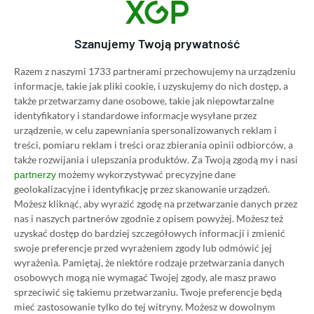
Category
Newsy
PS Plus na listopad 2024
oficjalnie! Gra ze znanego
Szanujemy Twoją prywatność
uniwersum na premierę w
Razem z naszymi 1733 partnerami przechowujemy na urządzeniu
usłudze Sony
informacje, takie jak pliki cookie, i uzyskujemy do nich dostęp, a
30.10.2024, 17:16
1 min. czytania
także przetwarzamy dane osobowe, takie jak niepowtarzalne
identyfikatory i standardowe informacje wysyłane przez
urządzenie, w celu zapewniania spersonalizowanych reklam i
Category
Newsy
treści, pomiaru reklam i treści oraz zbierania opinii odbiorców, a
Zwiastun premierowy Red Dead
także rozwijania i ulepszania produktów.
Za Twoją zgodą my i nasi
możemy wykorzystywać precyzyjne dane
partnerzy
Redemption. Gra już dostępna na
geolokalizacyjne i identyfikację przez skanowanie urządzeń.
PC!
Możesz kliknąć, aby wyrazić zgodę na przetwarzanie danych przez
29.10.2024, 18:01
1 min. czytania
nas i naszych partnerów zgodnie z opisem powyżej. Możesz też
uzyskać dostęp do bardziej szczegółowych informacji i zmienić
swoje preferencje przed wyrażeniem zgody lub odmówić jej
Category
Newsy
wyrażenia.
Pamiętaj, że niektóre rodzaje przetwarzania danych
osobowych mogą nie wymagać Twojej zgody, ale masz prawo
Jak to brzmi! Materiał z Gothic
sprzeciwić się takiemu przetwarzaniu. Twoje preferencje będą
Remake po polsku budzi nostalgię
mieć zastosowanie tylko do tej witryny. Możesz w dowolnym