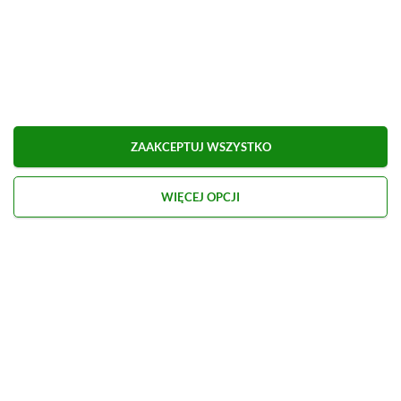
ZAAKCEPTUJ WSZYSTKO
WIĘCEJ OPCJI
Kontakt
O nas
Redakcja
Reklama
Praca
Etyka redakcyjna
Polityka recenzji gier
Polityka prywatności