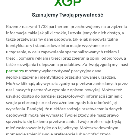
Promowany post
Szanujemy Twoją prywatność
Razem z naszymi 1733 partnerami przechowujemy na urządzeniu
informacje, takie jak pliki cookie, i uzyskujemy do nich dostęp, a
Strona główna
»
Promocje
także przetwarzamy dane osobowe, takie jak niepowtarzalne
Poradnik na tani Xbox Game
identyfikatory i standardowe informacje wysyłane przez
urządzenie, w celu zapewniania spersonalizowanych reklam i
Pass Ultimate. Kup
treści, pomiaru reklam i treści oraz zbierania opinii odbiorców, a
także rozwijania i ulepszania produktów.
Za Twoją zgodą my i nasi
subskrypcję nawet 80%
możemy wykorzystywać precyzyjne dane
partnerzy
geolokalizacyjne i identyfikację przez skanowanie urządzeń.
taniej!
Możesz kliknąć, aby wyrazić zgodę na przetwarzanie danych przez
nas i naszych partnerów zgodnie z opisem powyżej. Możesz też
Author
Kacper Kościański
uzyskać dostęp do bardziej szczegółowych informacji i zmienić
SKOPIUJ LINK
SKOPIOWANO
Ost. aktualizacja:
26.06, 11:03
swoje preferencje przed wyrażeniem zgody lub odmówić jej
wyrażenia.
Pamiętaj, że niektóre rodzaje przetwarzania danych
osobowych mogą nie wymagać Twojej zgody, ale masz prawo
sprzeciwić się takiemu przetwarzaniu. Twoje preferencje będą
mieć zastosowanie tylko do tej witryny. Możesz w dowolnym
momencie zmienić swoje preferencje lub wycofać zgodę,