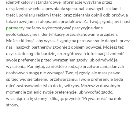
subskrypcję nawet 80%
identyfikatory i standardowe informacje wysyłane przez
urządzenie, w celu zapewniania spersonalizowanych reklam i
taniej!
treści, pomiaru reklam i treści oraz zbierania opinii odbiorców, a
także rozwijania i ulepszania produktów.
Za Twoją zgodą my i nasi
możemy wykorzystywać precyzyjne dane
partnerzy
Author
Kacper Kościański
SKOPIUJ LINK
SKOPIOWANO
geolokalizacyjne i identyfikację przez skanowanie urządzeń.
Ost. aktualizacja:
26.06, 11:03
Możesz kliknąć, aby wyrazić zgodę na przetwarzanie danych przez
nas i naszych partnerów zgodnie z opisem powyżej. Możesz też
uzyskać dostęp do bardziej szczegółowych informacji i zmienić
swoje preferencje przed wyrażeniem zgody lub odmówić jej
wyrażenia.
Pamiętaj, że niektóre rodzaje przetwarzania danych
osobowych mogą nie wymagać Twojej zgody, ale masz prawo
sprzeciwić się takiemu przetwarzaniu. Twoje preferencje będą
mieć zastosowanie tylko do tej witryny. Możesz w dowolnym
momencie zmienić swoje preferencje lub wycofać zgodę,
wracając na tę stronę i klikając przycisk "Prywatność" na dole
strony.
Koszt 1 miesiąca subskrypcji Xbox Game Pass