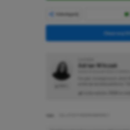
Udostępnij
Obserwuj XG
O AUTORZE
Adrian Witczak
REDAKTOR DZIAŁÓW NEWSY & PROMOCJ
Fan gier strategicznych, akcji 
preferuje bardziej platformy "Zi
PROFIL
Liczba wpisów:
3358
(w red
TAGI:
CALL OF DUTY MODERN WARFARE 3