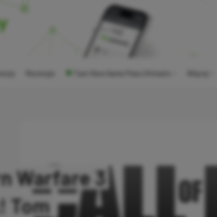
ocje
Recenzje
Tani Xbox Game Pass Ultimate
Więcej
rn Warfare 3
k! Tom