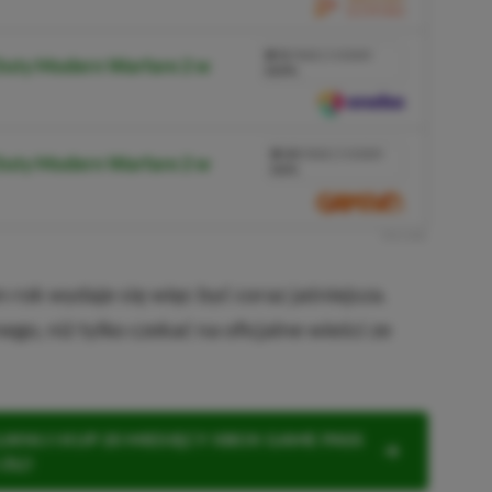
PRZEJDŹ DO SKLEPU
3%
TANIEJ Z KODEM
 Duty Modern Warfare 2 w
XGPPL
SKOPIUJ
PRZEJDŹ DO SKLEPU
10%
TANIEJ Z KODEM
 Duty Modern Warfare 2 w
XGP6
SKOPIUJ
R
E
K
L
A
M
A
n rok wydaje się więc być coraz jaśniejsza.
ego, niż tylko czekać na oficjalne wieści ze
KNIJ I KUP 20 MIESIĘCY XBOX GAME PASS
ZŁ)!