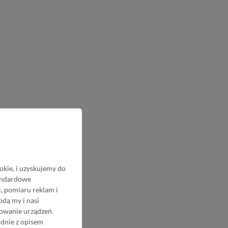
okie, i uzyskujemy do
tandardowe
, pomiaru reklam i
odą my i nasi
nowanie urządzeń.
odnie z opisem