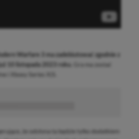
Modern Warfare 3 ma zadebiutować zgodnie z
ż 10 listopada 2023 roku.
Gra ma zostać
e i Xboxy Series X|S.
■■■■■■
gerujące, że odsłona ta będzie tylko dodatkiem