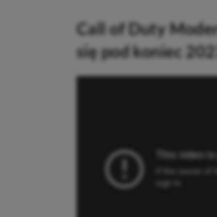
Call of Duty Mode
się pod koniec 20