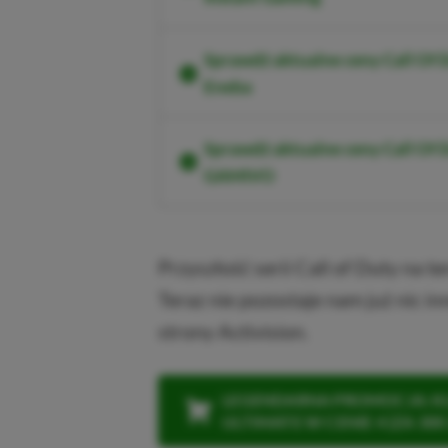
Sprawdź aktualne ceny Call Of
Eneba
Sprawdź aktualne ceny Call Of
GAMIVO
Przyszłość serii Call of Duty na te
Teraz nie pozostaje nam już nic inn
strony Activision.
LEGENDARNA PROMOCJA: KLI
ULTIMATE W CENIE 4 (ZA 300 