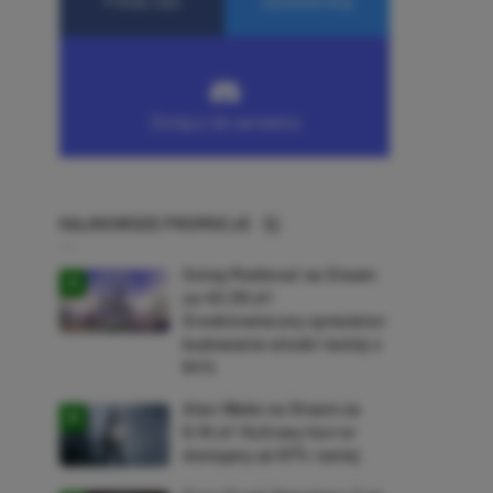
NAJNOWSZE PROMOCJE
Going Medieval na Steam
za 40,39 zł!
Średniowieczny symulator
budowania wioski taniej o
64%
Alan Wake na Steam za
9,16 zł! Kultowy horror
dostępny aż 87% taniej