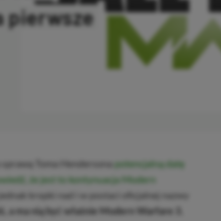
a pierwsze
SKOPIOWANO
za sprawą Toma Hendersona
potencjalną datę
wiedź, że jest to kontynuacja Modern
ednak kropki nad i w postaci oficjalnej nazwy
ziś, a ma nią być właśnie Modern Warfare 3.