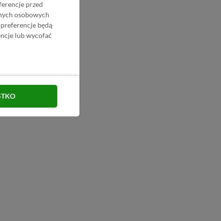
ferencje przed
danych osobowych
 preferencje będą
ncje lub wycofać
STKO