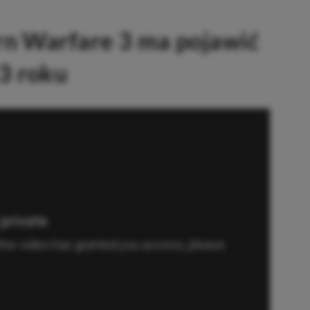
rn Warfare 3 ma pojawić
23 roku