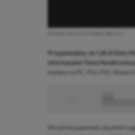
Zwiastun Call of Duty Modern Warfare 2
Przypomnijmy, że Call of Duty 
informacjami Toma Hendersona ju
wydana na PC, PS4, PS5, Xboxa On
■
■■■■■
■■■■■■■■■■■
Wcześniej pojawiały się plotki su