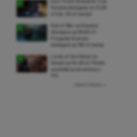
Euro Truck Simulator 2 na
Steama dostępne za 47,26
zł (ok. 30 zł taniej)
God of War na Steama
dostępne za 69,63 zł!
Przygody Kratosa
dostępne aż 150 zł taniej
Lords of the Fallen na
Steam za 34,36 zł! Polski
soulslike przeceniony o
71%
ZOBACZ WIĘCEJ