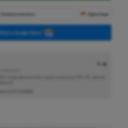
Dodaj komentarz
Zgłoś błąd
P.pl w Google News
E | RECENZENT
i RPG. Swoje pierwsze kroki z grami stawiał przy PS2 i PC, obecnie
elonych".
akcji od
17.11.2022
)