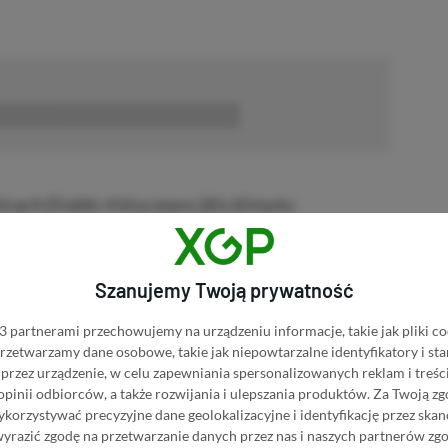
■■■■■■
nach Diablo 4 kluczowe [dla klimatu
czujesz się jak na starym obrazie religijnym,
ego pomiędzy siłami nieba i piekła. Ale czym
 malunku, a czym innym to, jak obraz
Szanujemy Twoją prywatność
k na razie Blizzardowi udało się zrobić obie
 partnerami przechowujemy na urządzeniu informacje, takie jak pliki co
 przetwarzamy dane osobowe, takie jak niepowtarzalne identyfikatory i s
przez urządzenie, w celu zapewniania spersonalizowanych reklam i treści
 opinii odbiorców, a także rozwijania i ulepszania produktów.
Za Twoją zg
orzystywać precyzyjne dane geolokalizacyjne i identyfikację przez ska
wyrazić zgodę na przetwarzanie danych przez nas i naszych partnerów zg