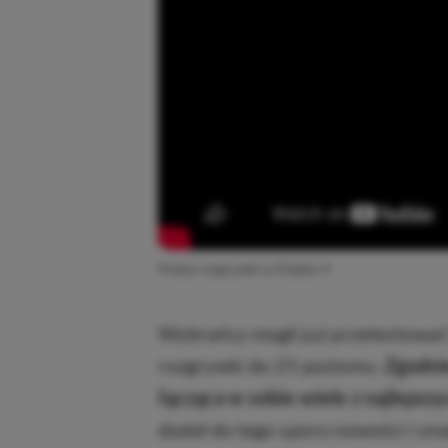
Pokaz rozgrywki w Diablo 4
Wybrańcy mogli już przetestować 
rozgrywki do 25 poziomu.
Zgodnie
łącząca w sobie wiele z najlepszy
dodał do tego sporo nowości i sm