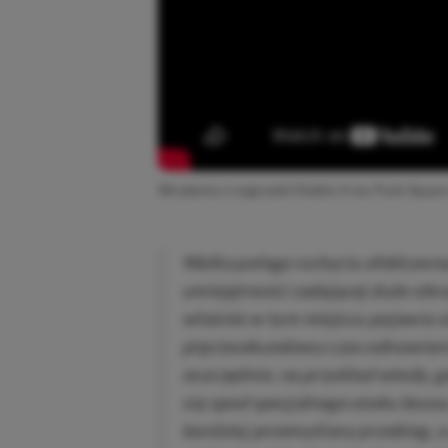
Wrażenia z rozgrywki Diablo 4 via. Push Squar
Walka polega na byciu efektywn
umiejętności zadającej duże obr
właśnie w tym miejscu pojawia s
pięciosekundowy czas odnowienia,
oszczędnie, na przykład wtedy, g
się spod specjalnego ataku bossa
bardziej przemyślany przebieg, 