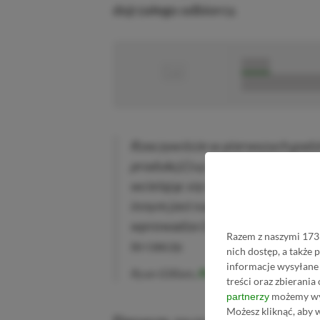
dojrzałego odbiorcy.
■
■■■■■
■■■■■■■■■■■
Rzeczywiście w pierwszych godzi
produkcji] są momenty, w których 
wcielając się w wojownika stojąc
innym jest naśladowanie wyglądu
wprowadza Cię w jego nastrój. Ja
Razem z naszymi 1733
te rzeczy.
nich dostęp, a także
informacje wysyłane 
Ryan Gilliam,
Polygon
treści oraz zbierania
możemy wyk
partnerzy
Możesz kliknąć, aby 