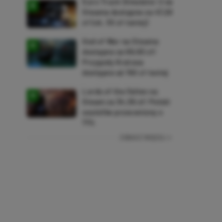
Euro Truck Simulator 2 na
Steama dostępne za 47,26
zł (ok. 30 zł taniej)
God of War na Steama
dostępne za 69,63 zł!
Przygody Kratosa
dostępne aż 150 zł taniej
Lords of the Fallen na
Steam za 34,36 zł! Polski
soulslike przeceniony o
71%
ZOBACZ WIĘCEJ