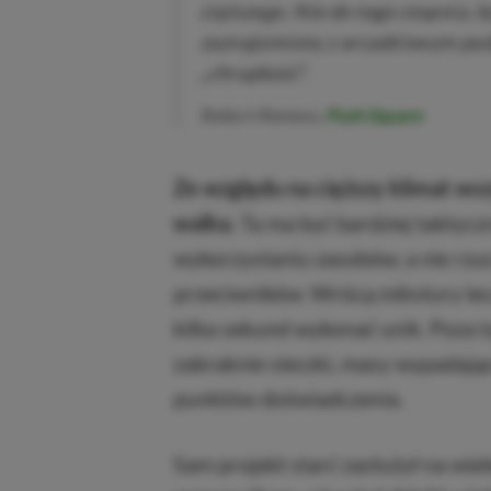
cięższego. Nie do tego stopnia, by
zaznajomiony z arcade’owym pode
„chrupkość”.
Robert Ramsey,
Push Square
Ze względu na cięższy klimat wsz
walka.
Ta ma być bardziej taktyc
wykorzystaniu zasobów, a nie rzu
przeciwników. Wrócą mikstury lecz
kilka sekund wykonać unik. Poza t
zabraknie sieczki, masy wypadają
punktów doświadczenia.
Sam projekt starć zasłużył na wie