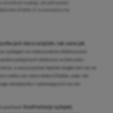
 utrudniać reakcję, ale jeśli jesteś
jściem Diablo 3, to zauważysz tę
ystko jest nieco ociężałe, tak samo jak
zna i polegać na maksymalnie efektywnym
caniem potężnych zdolności w kierunku
enia, a nasza postać będzie mogła też raz na
ym czeka nas stare dobre Diablo, więc nie
cego ekwipunku i spływających na nas
le pochwał.
Konfrontacje są lepiej