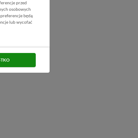
ferencje przed
danych osobowych
 preferencje będą
ncje lub wycofać
STKO