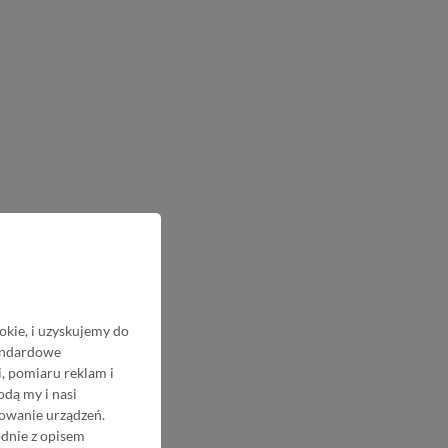
okie, i uzyskujemy do
tandardowe
, pomiaru reklam i
odą my i nasi
nowanie urządzeń.
odnie z opisem