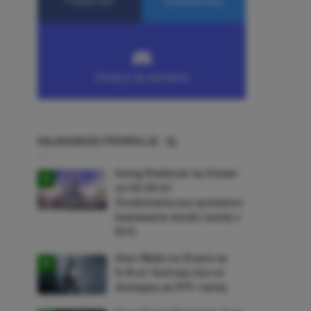
NAJNOWSZE PROMOCJE
Going Medieval na Steam
za 40,39 zł!
Średniowieczny symulator
budowania wioski taniej o
64%
Alan Wake na Steam za
9,16 zł! Kultowy horror
dostępny aż 87% taniej