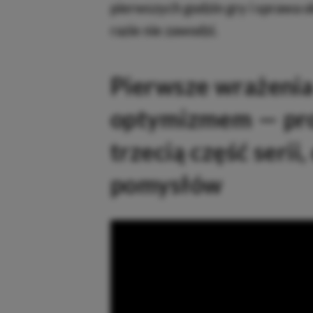
pierwszych godzin gry i sprawa o
razie nie zawodzi.
Pierwsze wrażenia
optymizmem — prod
trzecią część serii
pomysłów