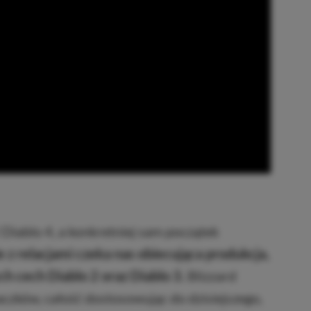
Diablo 4, a konkretniej sam początek
 z relacjami czeka nas obiecująca produkcja,
ch cech Diablo 2 oraz Diablo 3.
Blizzard
aczków, całość dostosowując do dzisiejszego,