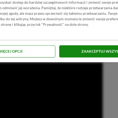
ziennikarze w swoich wrażeniach z Diablo 4,
uzyskać dostęp do bardziej szczegółowych informacji i zmienić swoje pre
b odmówić jej wyrażenia.
Pamiętaj, że niektóre rodzaje przetwarzania 
zne dark fantasy, przypominające
jej zgody, ale masz prawo sprzeciwić się takiemu przetwarzaniu. Twoje
wiecze.
Nie mówimy tutaj o
ylko do tej witryny. Możesz w dowolnym momencie zmienić swoje prefere
 stronę i klikając przycisk "Prywatność" na dole strony.
ematu, gdzie mrok ma dobrze się prezentować.
ię na obrazach z wieków średnich, więc
ch, zapadających w pamięć lokacji,
rory.
WIĘCEJ OPCJI
ZAAKCEPTUJ WSZY