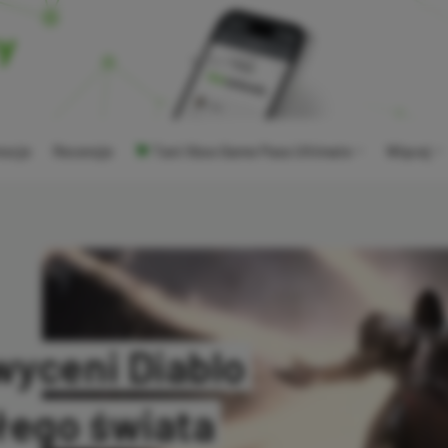
ocje
Recenzje
Tani Xbox Game Pass Ultimate
Więcej
wyceni Diablo
łego świata