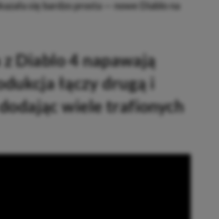
kazała się bardzo prosta — nowe Diablo na
 z Diablo 4 napawają
ukcja łączy drugą i
, dodając wiele trafionych