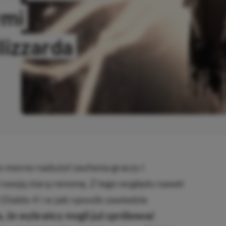
ymi
lizzarda
OPIOWANO
zo mocno nadużył zaufania graczy i
 swoją starą renomę. Z tego względu nawet
z Diablo 4 i w jaki sposób zawiedzie
a, że wybrańcy mogli już spróbować