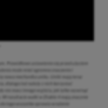
e
ym. Prawidłowe ustawienie się przed użyciem
ażenia może mieć ogromne znaczenie i
ię nowa mechanika uniku. Uniki mają teraz
 dlatego też należy z nich korzystać
dy nie masz innego wyjścia, jak tylko wywinąć
. W rezultacie walki w Diablo 4 mają znacznie
a do tego wszystko sprawia wrażenie