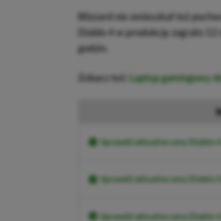
Blizzard nie omieszkał też poch
Diablo 4 w produkcję zagrało 12 
godzin.
Zobacz też:
Laptop gamingowy do
Sprawdź aktualne ceny Diablo 4
Sprawdź aktualne ceny Diablo 
Sprawdź aktualne ceny Diablo