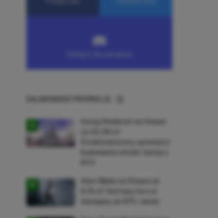
NAJNOWSZE PROMOCJE
Going Medieval na Steam
za 40,39 zł!
Średniowieczny symulator
budowania wioski taniej o
64%
Alan Wake na Steam za
9,16 zł! Kultowy horror
dostępny aż 87% taniej