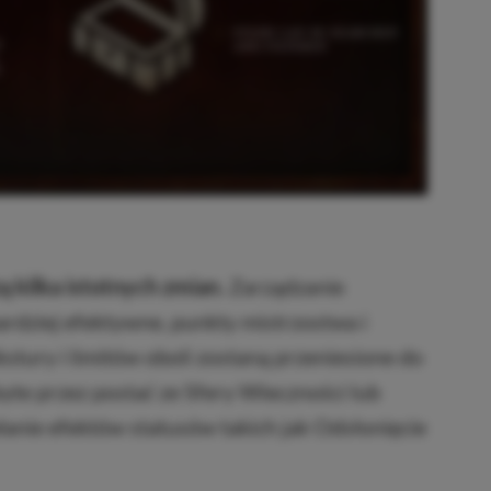
kilka istotnych zmian.
Zarządzanie
rdziej efektywne, punkty mistrzostwa i
kstury i limitów oboli zostaną przeniesione do
yte przez postać ze Sfery Wieczności lub
ałanie efektów statusów takich jak Odsłonięcie