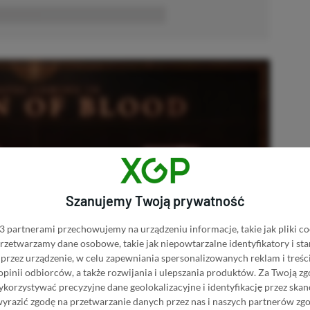
■■■■■■
Szanujemy Twoją prywatność
 partnerami przechowujemy na urządzeniu informacje, takie jak pliki co
 przetwarzamy dane osobowe, takie jak niepowtarzalne identyfikatory i s
przez urządzenie, w celu zapewniania spersonalizowanych reklam i treści
 opinii odbiorców, a także rozwijania i ulepszania produktów.
Za Twoją zg
orzystywać precyzyjne dane geolokalizacyjne i identyfikację przez ska
wyrazić zgodę na przetwarzanie danych przez nas i naszych partnerów zg