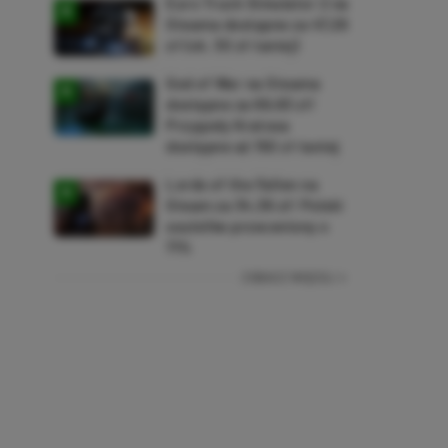
Euro Truck Simulator 2 na
Steama dostępne za 47,26
zł (ok. 30 zł taniej)
God of War na Steama
dostępne za 69,63 zł!
Przygody Kratosa
dostępne aż 150 zł taniej
Lords of the Fallen na
Steam za 34,36 zł! Polski
soulslike przeceniony o
71%
ZOBACZ WIĘCEJ