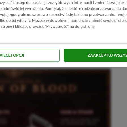
uzyskać dostęp do bardziej szczegółowych informacji i zmienić swoje pre
b odmówić jej wyrażenia.
Pamiętaj, że niektóre rodzaje przetwarzania 
jej zgody, ale masz prawo sprzeciwić się takiemu przetwarzaniu. Twoje
ylko do tej witryny. Możesz w dowolnym momencie zmienić swoje prefere
 stronę i klikając przycisk "Prywatność" na dole strony.
serię zadań do odkrycia czy moce
5 dodatkowych finałowych bossów z
h przedmiotów unikatowych i
WIĘCEJ OPCJI
ZAAKCEPTUJ WSZY