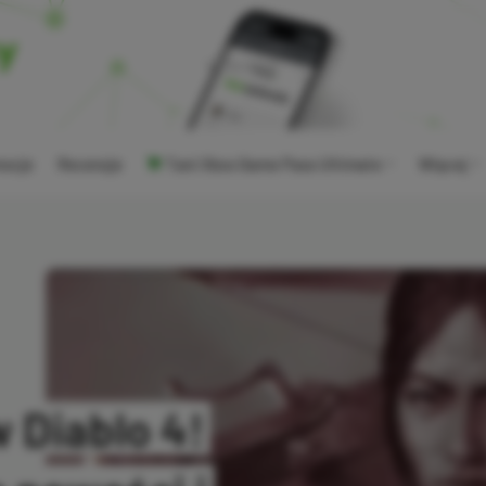
ocje
Recenzje
Tani Xbox Game Pass Ultimate
Więcej
 Diablo 4!