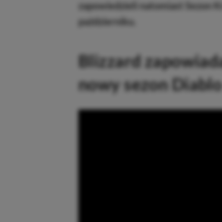
zapowiedzieli natomiast Sezon Kr
październiku.
Blizzard zapowia
nowy sezon Diablo