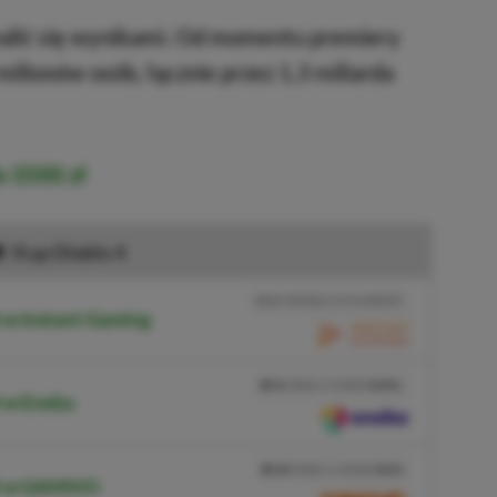
walić się wynikami. Od momentu premiery
milionów osób, łącznie przez 1,3 miliarda
 3500 zł
Kup Diablo 4
BRAK PROWIZJI ZA PŁATNOŚĆ
 w Instant Gaming
PRZEJDŹ DO SKLEPU
3%
TANIEJ Z KODEM
XGPPL
4 w Eneba
SKOPIUJ
PRZEJDŹ DO SKLEPU
10%
TANIEJ Z KODEM
XGP6
 4 w GAMIVO
SKOPIUJ