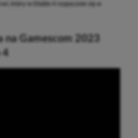
wi, który w Diablo 4 rozpocznie się w
da na Gamescom 2023
 4