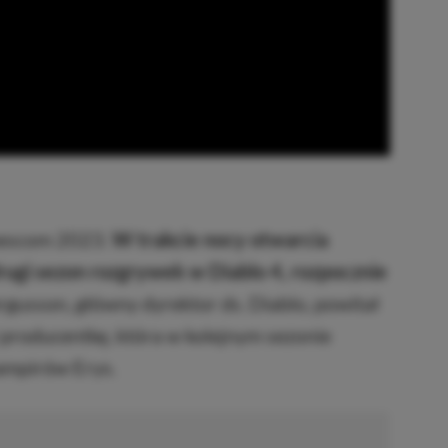
mescom 2023.
W trakcie nocy otwarcia
drugi sezon rozgrywek w Diablo 4, rozpocznie
gusson, główny dyrektor ds. Diablo, powitał
producentkę, która w kolejnym sezonie
ampirów Erys.