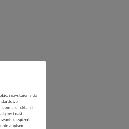
okie, i uzyskujemy do
tandardowe
, pomiaru reklam i
odą my i nasi
nowanie urządzeń.
odnie z opisem