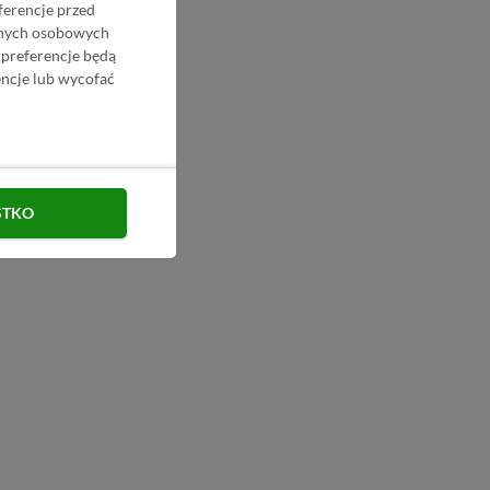
ferencje przed
danych osobowych
 preferencje będą
ncje lub wycofać
STKO