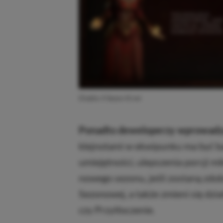
Diablo 4 Sezon Krwi
Ponadto deweloperzy wprowadzą 
klejnotami w ekwipunku ma być ba
umiejętności, ulepszenia porcji mi
nowego sezonu, jeśli zostaną zdob
Sezonowej, a także zmieni się dzi
czy Przytłoczenie.