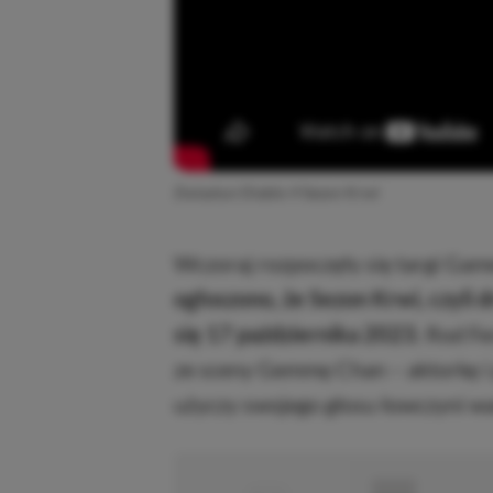
Zwiastun Diablo 4 Sezon Krwi
Wczoraj rozpoczęły się targi Ga
ogłoszono, że Sezon Krwi, czyli 
się 17 października 2023.
Rod Fer
ze sceny Gemmę Chan – aktorkę i 
użyczy swojego głosu łowczyni w
■
■■■■■