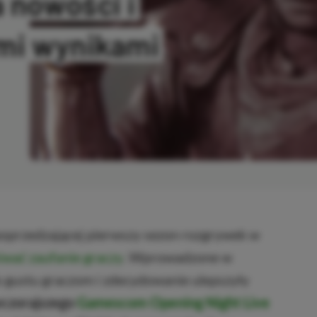
 nowości i
ymi wynikami
KOPIOWANO
 poprzedzającej pierwszy sezon rozgrywek w
kiwać zaufanie graczy
. Wprowadzone w
do gustu graczom i zdecydowanie ulepszyły
czorajszego
Gamescom Opening Night Live