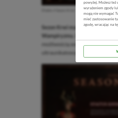
powyżej. Możesz też 
wyrażeniem zgody lu
Diablo 4 Sezon Krwi
mogą nie wymagać Two
mieć zastosowanie t
zgodę, wracając na tę
Sezon Krwi ma zaoferować nową 
Wampiryzmu.
Pojawi się także 
możliwością wskazania wybranyc
ultraunikatowych jako łupu.