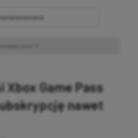
zytaj komentarze
omowany post
ni Xbox Game Pass
subskrypcję nawet