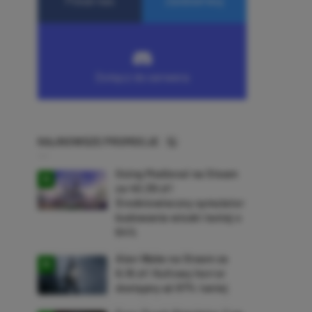
NAJNOWSZE PROMOCJE
Going Medieval na Steam
za 40,39 zł!
Średniowieczny symulator
budowania wioski taniej o
64%
Alan Wake na Steam za
9,16 zł! Kultowy horror
dostępny aż 87% taniej