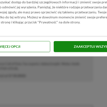
uzyskać dostęp do bardziej szczegółowych informacji i zmienić swoje pre
b odmówić jej wyrażenia.
Pamiętaj, że niektóre rodzaje przetwarzania 
Dodaj komentarz
Zgłoś błąd
jej zgody, ale masz prawo sprzeciwić się takiemu przetwarzaniu. Twoje
ylko do tej witryny. Możesz w dowolnym momencie zmienić swoje prefere
 stronę i klikając przycisk "Prywatność" na dole strony.
P.pl w Google News
WIĘCEJ OPCJI
ZAAKCEPTUJ WSZY
 Call of Duty. Fan esportu i dobrej książki. Wolne chwile
Path of Exile.
cji od
17.10.2022
)