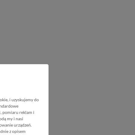
okie, i uzyskujemy do
tandardowe
, pomiaru reklam i
odą my i nasi
nowanie urządzeń.
odnie z opisem