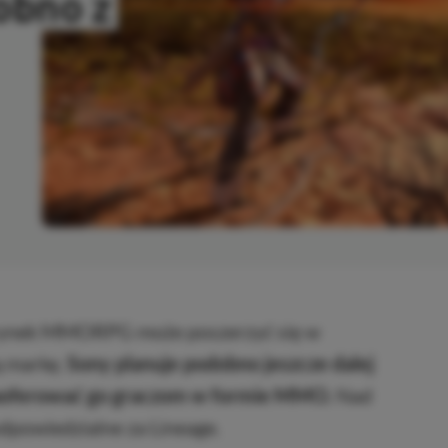
obno z
PIOWANO
 rynek MMORPG może poszerzyć się w
ą markę.
Sony planuje podobno jeszcze dalej
zaoferować go graczom w formie MMO.
Nad
dpowiedzialne za Lineage.