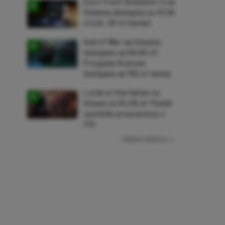
Euro Truck Simulator 2 na
Steama dostępne za 47,26
zł (ok. 30 zł taniej)
God of War na Steama
dostępne za 69,63 zł!
Przygody Kratosa
dostępne aż 150 zł taniej
Lords of the Fallen na
Steam za 34,36 zł! Polski
soulslike przeceniony o
71%
ZOBACZ WIĘCEJ