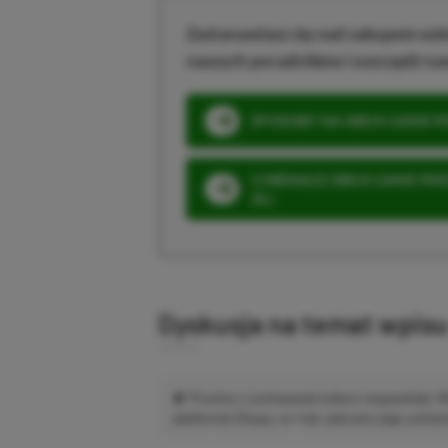
Zastanawiasz się nad zakupem subs
naszych poradników i oszczędź na
SPOSOBY NA XBOX GAME PAS
3 MIESIĄCE XBOX GAME PASS
ZŁ)
Dyskusja na temat wpis
Prosimy o zachowanie kultury wypowiedzi.
platformie Disqus, to i tak zalecamy jego założen