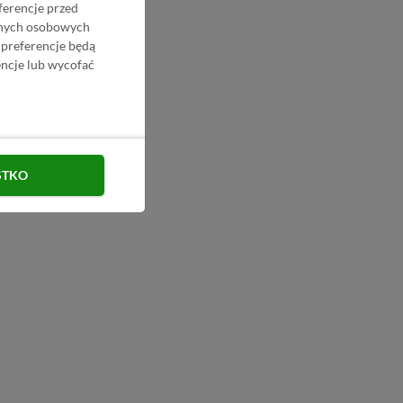
ferencje przed
danych osobowych
 preferencje będą
ncje lub wycofać
STKO