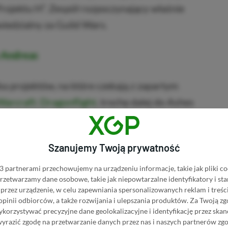
rojektu H”. Zespół rozpoczynający właśnie
wiedzialny za Guild Wars.
 Andreas
 projektów, na które czekają z zapartym
Warcraft: Dragonflight
, trochę dalej do Ashes
można jeszcze o
MMORPG Riotu
. Historia
e się miejsce dla nowej gry. Przy
Szanujemy Twoją prywatność
y koreańskiego dewelopera MMO Horizon
 partnerami przechowujemy na urządzeniu informacje, takie jak pliki co
 przetwarzamy dane osobowe, takie jak niepowtarzalne identyfikatory i s
przez urządzenie, w celu zapewniania spersonalizowanych reklam i treści
 opinii odbiorców, a także rozwijania i ulepszania produktów.
Za Twoją zg
KNIJ I KUP 20 MIESIĘCY XBOX GAME PASS
orzystywać precyzyjne dane geolokalizacyjne i identyfikację przez ska
ZŁ)!
wyrazić zgodę na przetwarzanie danych przez nas i naszych partnerów zg