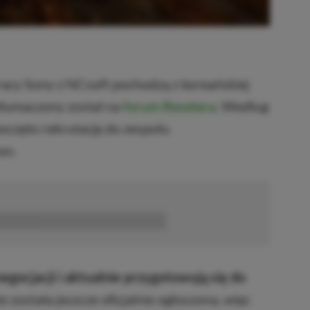
racy Sony z NCsoft pochodzą z koreańskiej
etłumaczony został na
forum Resetera
. Według
oczęto rekrutację do zespołu
on.
■■■■■■
egocjacji i aktualnie przygotowują się do
 została jeszcze oficjalnie ogłoszona, więc