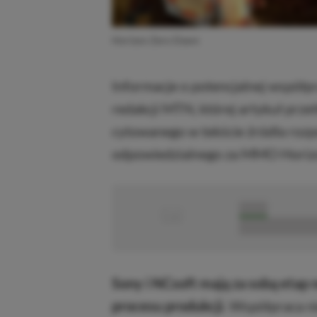
Horizon Zero Dawn
Informacje o potencjalnej współp
redakcji MTN, której artykuł prz
cytowanego w tekście źródła rozp
odpowiedzialnego za MMO Horiz
■
■■■■■
■■■■■■■■■■■
Sony i NCsoft mają za sobą etap n
procesu produkcji.
Współpraca nie