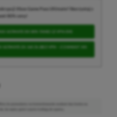
krypcji Xbox Game Pass Ultimate? Skorzystaj z
wet 80% ceny!
S ULTIMATE DO 80% TANIEJ (Z VPN-EM)
 ULTIMATE ZA 160 ZŁ (BEZ VPN – Z ZAMIAST 345
u
 Mimo że pozwalamy na komentowanie osobom bez konta na
ie, bo wpisy gości często trafiają do spamu.