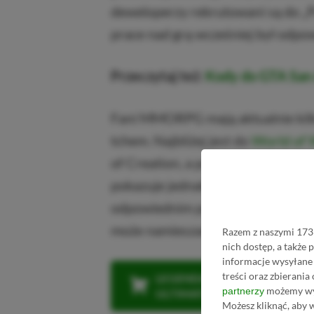
deweloperzy rekrutowani są do „P
prace nad grą wcześniej był odpo
Przeczytaj też:
Kody do GTA San
Fani MMORPG mają aktualnie kilka
tchem. Najbliżej jest do
World of 
of Creation, a po nocach marzyć 
pokazuje jednak, że zawsze znajdzi
odpowiednim podejściu ze stron
może namieszać.
Razem z naszymi 1733
nich dostęp, a także
informacje wysyłane 
treści oraz zbierania
LEGENDARNA PROMOCJA: KLI
możemy wyk
partnerzy
ULTIMATE W CENIE 4 (ZA 300 
Możesz kliknąć, aby 