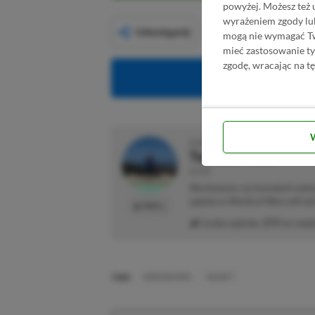
powyżej. Możesz też 
wyrażeniem zgody lu
Udostępnij
mogą nie wymagać Two
mieć zastosowanie t
zgodę, wracając na tę
Obserwuj XG
O AUTORZE
Tomasz Alicki
AUTOR
Wychowany na konsolach weteran
spędza w World of Warcraft lub 
PROFIL
Liczba wpisów:
279
(w redak
TAGI:
HORIZON MMO
NCSOFT