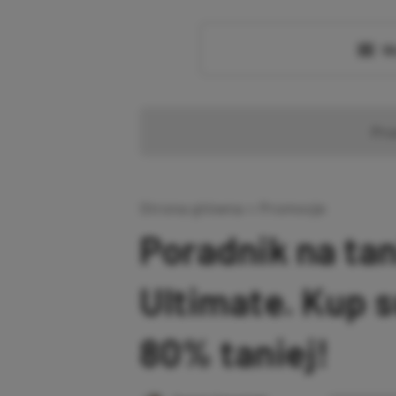
Wc
Pr
Strona główna
»
Promocje
Poradnik na ta
Ultimate. Kup 
80% taniej!