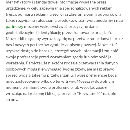
identyfikatory i standardowe informacje wysyłane przez
urządzenie, w celu zapewniania spersonalizowanych reklam i
treści, pomiaru reklam i treści oraz zbierania opinii odbiorców, a
także rozwijania i ulepszania produktów.
Za Twoją zgodą my i nasi
Wczytaj komentarze
możemy wykorzystywać precyzyjne dane
partnerzy
geolokalizacyjne i identyfikację przez skanowanie urządzeń.
Możesz kliknąć, aby wyrazić zgodę na przetwarzanie danych przez
nas i naszych partnerów zgodnie z opisem powyżej. Możesz też
Promowany post
uzyskać dostęp do bardziej szczegółowych informacji i zmienić
swoje preferencje przed wyrażeniem zgody lub odmówić jej
wyrażenia.
Pamiętaj, że niektóre rodzaje przetwarzania danych
osobowych mogą nie wymagać Twojej zgody, ale masz prawo
Strona główna
»
Promocje
sprzeciwić się takiemu przetwarzaniu. Twoje preferencje będą
Poradnik na tani Xbox Game
mieć zastosowanie tylko do tej witryny. Możesz w dowolnym
momencie zmienić swoje preferencje lub wycofać zgodę,
Pass Ultimate. Kup
wracając na tę stronę i klikając przycisk "Prywatność" na dole
strony.
subskrypcję nawet 80%
taniej!