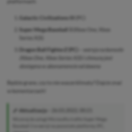
platformach:
Galactic Civilizations III
(PC)
Super Mega Baseball 3
(Xbox One, Xbox
Series X|S)
Dragon Ball FighterZ (PC)
–
wersja na konsole
(Xbox One, Xbox Series X|S) i chmurę jest
dostępna w abonamencie od dawna
Będzie grane, czy to nie wasze klimaty? Dajcie znać
w komentarzach!
Aktualizacja
– 26.03.2022, 00:21
Wczoraj do usługi Microsoftu trafiło Super Mega
Baseball 3 w wersji na pozostałe platformy (PC,