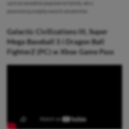
są to przesadnie popularne tytuły, ale z
pewnością znajdą swoich amatorów.
Galactic Civilizations III, Super
Mega Baseball 3 i Dragon Ball
FighterZ (PC) w Xbox Game Pass