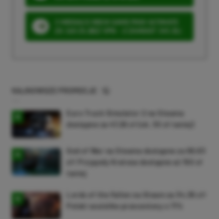
3 MIESIĄCE XBOX GAME PASS ULTIMATE
ZA 160 ZŁ (BEZ VPN – Z ZAMIAST 345 ZŁ)
NAJNOWSZE PROMOCJE
Euro Truck Simulator 2 na Steama
dostępne za 47,26 zł (ok. 30 zł taniej)
God of War na Steama dostępne za 69,63
zł! Przygody Kratosa dostępne aż 150 zł
taniej
Lords of the Fallen na Steam za 34,36 zł!
Polski soulslike przeceniony o 71%