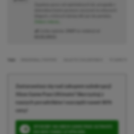
Zapalony gracz od najmłodszych lat, przygodę z
dziennikarstwem growym zaczynał na własnych
blogach, o których dzisiaj nikt już nie pamięta.
Zobacz więcej...
Liczba wpisów:
2469
(w redakcji od
02.02.2021
)
TAGI:
DRAGON BALL FIGHTERZ
GALACTIC CIVILIZATIONS III
PC GAME PASS
Zastanawiasz się nad zakupem subskrypcji
Xbox Game Pass Ultimate? Skorzystaj z
naszych poradników i oszczędź nawet 80%
ceny!
SPOSOBY NA XBOX GAME PASS ULTIMATE
DO 80% TANIEJ (Z VPN-EM)