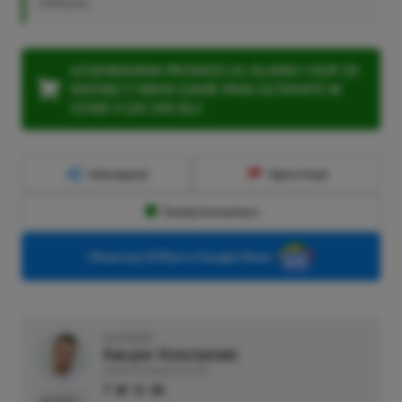
chmura).
LEGENDARNA PROMOCJA: KLIKNIJ I KUP 20
MIESIĘCY XBOX GAME PASS ULTIMATE W
CENIE 4 (ZA 300 ZŁ)!
Udostępnij
Zgłoś błąd
Dodaj komentarz
Obserwuj XGP.pl w Google News
O AUTORZE
Kacper Kościański
REDAKTOR NACZELNY & CEO
PROFIL