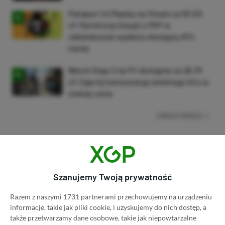
Patapon 1+2 Replay na Steam za 50,50
zł! Rytmiczny klasyk z PSP w
odświeżonym wydaniu dostępny 61%
taniej
Watch Dogs 2 na PC dostępne za 28,75
zł! Zgarnij kontynuację wielkiego hitu w
niskiej cenie
ZOBACZ WIĘCEJ
Dyskusja na temat wpisu
Szanujemy Twoją prywatność
Prosimy o zachowanie kultury wypowiedzi. Mimo że
Razem z naszymi 1731 partnerami przechowujemy na urządzeniu
pozwalamy na komentowanie osobom bez konta na
informacje, takie jak pliki cookie, i uzyskujemy do nich dostęp, a
platformie Disqus, to i tak zalecamy jego założenie, bo
także przetwarzamy dane osobowe, takie jak niepowtarzalne
wpisy gości często trafiają do spamu.