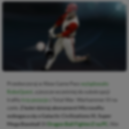
Przedwczoraj w Xbox Game Pass
wylądowało
RoboQuest
, a jeszcze wcześniej do subskrypcji
trafiły
trzy pozycje
z Total War: Warhammer III na
czele.
Z kolei dzisiaj abonament Microsoftu
wzbogaca się o Galactic Civilizations III, Super
Mega Baseball 3 i
Dragon Ball FighterZ na PC
.
Nie