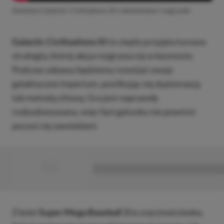
Zwiastun Galactic Civilizations III z elementami rozgrywki
Galactic Civilizations III
to ciepło przyjęta turowa
strategia, której akcja rozgrywa się w kosmosie.
Podczas zabawy będziemy rozwijać swoje
galaktyczne imperium, posiłkując się dyplomacją
lub metodą siłową. Gra jest naprawdę
rozbudowywana, więc fani gatunku nie powinni
poczuć się zawiedzeni.
■
■■■■■■■■■■■■■■■■■
Z kolei
Super Mega Baseball 3
to zręcznościówka,