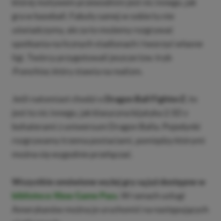
której motywem przewodnim jest nic innego, jak
gra w baseball. Fabuły samej w sobie tu nie
uświadczymy, ale za to możemy rozgrywać
spotkania na licznych stadionach i tworzyć własne
ligi. Twórcy przygotowali jeszcze tzw. tryb
Franchise
, który stawia na realizm.
Jeśli natomiast chodzi o
Dragon Ball FighterZ
, to
jest to nic innego, jak klasyczna bijatyka 2.5D z
bohaterami z uniwersum Dragon Balla. Pojedynki
rozgrywamy trzema postaciami, pomiędzy którymi
można się wygodnie przełączać.
Wszystkie omówione wyżej gry są już dostępne w
bibliotece Xbox Game Pass
.
W ramach usługi
Amerykanów można je uruchomić na następujących