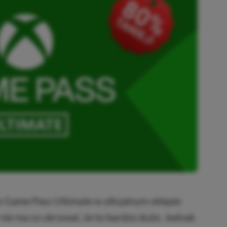
x Game Pass Ultimate w oficjalnym sklepie
 nie ma co ukrywać, że to bardzo dużo. Jednak