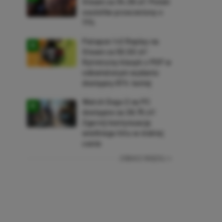
Steam za 34,36 zł! Polski
soulslike przeceniony o
71%
Patapon 1+2 Replay na
Steam za 50,50 zł!
Rytmiczny klasyk z PSP w
odświeżonym wydaniu
dostępny 61% taniej
Watch Dogs 2 na PC
dostępne za 28,75 zł!
Zgarnij kontynuację
wielkiego hitu w niskiej
cenie
ZOBACZ WIĘCEJ