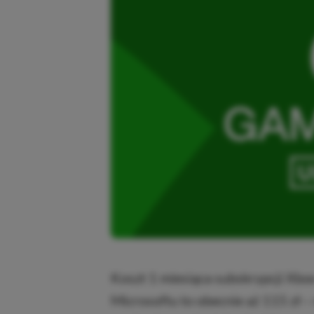
Koszt 1 miesiąca subskrypcji Xbo
Microsoftu to obecnie aż 115 zł –