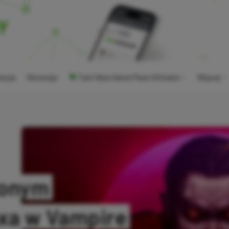
ocje
Recenzje
Tani Xbox Game Pass Ultimate
Więcej
lonym
xa w Vampire