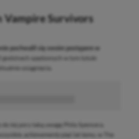
m Vampire Survivors
wnie pochwalił się swoim postępem w
 godzinach spędzonych w tym tytule
tualnie osiągnięcia.
■■■■■■
o do tej pory taką uwagę Phila Spencera.
wszystkie
achievementy
pięć lat temu, w The