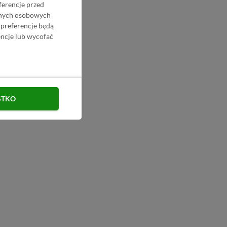
ferencje przed
danych osobowych
 preferencje będą
ncje lub wycofać
STKO