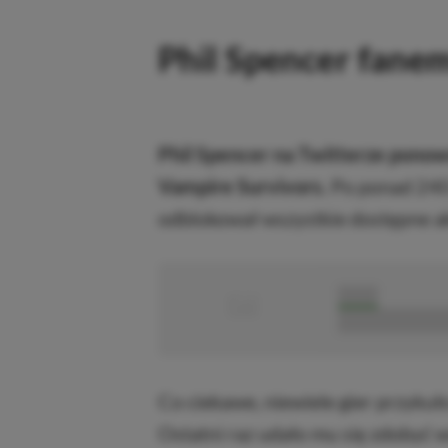
Phil Spencer fane
Phil Spencer na Twitterze pono
Vampire Survivors.
Po ponad 240
odblokował wszystkie dostępne ak
■
■■■■■
■■■■■■■■■■■
Co ciekawe, niewiele gier przykuł
Ostatni raz udało mu się zdobyć 