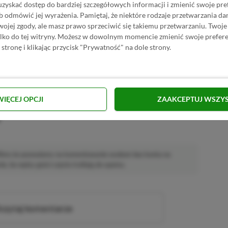
uzyskać dostęp do bardziej szczegółowych informacji i zmienić swoje pre
S ULTIMATE DO 80% TANIEJ (Z VPN-EM)
b odmówić jej wyrażenia.
Pamiętaj, że niektóre rodzaje przetwarzania 
jej zgody, ale masz prawo sprzeciwić się takiemu przetwarzaniu. Twoje
ylko do tej witryny. Możesz w dowolnym momencie zmienić swoje prefere
 ULTIMATE ZA 160 ZŁ (BEZ VPN – Z ZAMIAST 345
 stronę i klikając przycisk "Prywatność" na dole strony.
WIĘCEJ OPCJI
ZAAKCEPTUJ WSZY
u
 Mimo że pozwalamy na komentowanie osobom bez konta na
ie, bo wpisy gości często trafiają do spamu.
zytaj komentarze