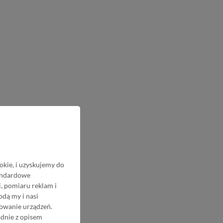
okie, i uzyskujemy do
tandardowe
, pomiaru reklam i
odą my i nasi
nowanie urządzeń.
odnie z opisem