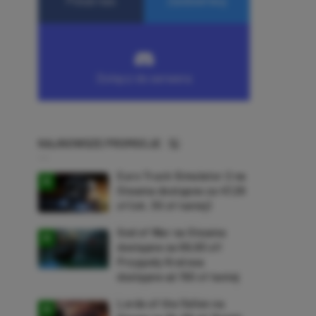
NAJNOWSZE PROMOCJE
Euro Truck Simulator 2 na
Steama dostępne za 47,26
zł (ok. 30 zł taniej)
God of War na Steama
dostępne za 69,63 zł!
Przygody Kratosa
dostępne aż 150 zł taniej
Lords of the Fallen na