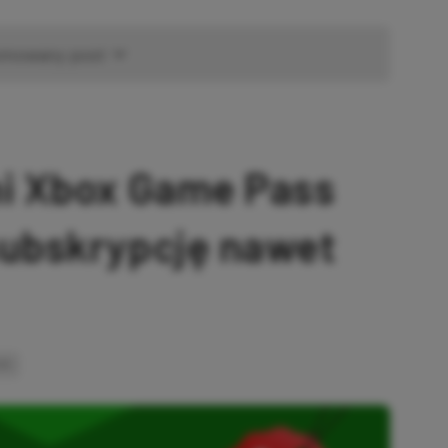
omowany post
ni Xbox Game Pass
subskrypcję nawet
INK
SKOPIOWANO