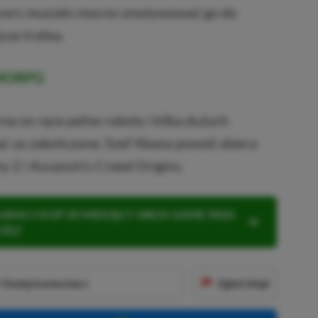
vors musiało mocno zmotywować go do
jsze trofea.
MMORPG
 ma on ręce pełne roboty i kilka dużych
ać za zakończone. Szef Xboxa powoli zbiera
ny 2 i Assassin’s Creed Origins.
KNIJ I KUP 20 MIESIĘCY XBOX GAME PASS
ZŁ)!
Dodaj komentarz
Zgłoś błąd