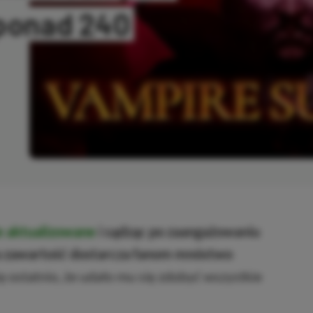
 ponad 240
OPIOWANO
e aktualizowane
i sądząc po zaangażowaniu
wa zawartość dostarcza fanom mnóstwo
ę ostatnio, że udało mu się zdobyć wszystkie