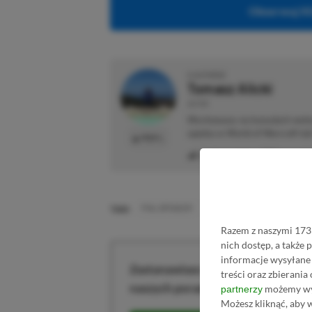
Obserwuj XG
O AUTORZE
Tomasz Alicki
AUTOR
Wychowany na konsolach weteran
spędza w World of Warcraft lub 
PROFIL
Liczba wpisów:
279
(w redak
TAGI:
PHIL SPENCER
VAMPIRE SURVIVORS
Razem z naszymi 1733
nich dostęp, a także
informacje wysyłane 
Zastanawiasz się nad zakupem subs
treści oraz zbierania
naszych poradników i oszczędź na
możemy wyk
partnerzy
Możesz kliknąć, aby 