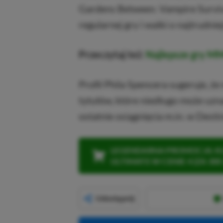
Gardens Between. Vampire Survi
regularnej gry i walki o najtrudnie
Przeczytaj też:
Najlepsze gry 
Profil Phila Spencera sugeruje, że
tytułów, które niedługo może uzn
ostatnie osiągnięcia m.in. w Desti
LEGENDARNA PROMOCJA: KLI
ULTIMATE W CENIE 4 (ZA 300 
Udostępnij