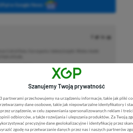
P.pl w Google News
 Call of Duty. Fan esportu i dobrej książki. Wolne chwile
Path of Exile.
cji od
17.10.2022
)
Szanujemy Twoją prywatność
 partnerami przechowujemy na urządzeniu informacje, takie jak pliki co
 przetwarzamy dane osobowe, takie jak niepowtarzalne identyfikatory i s
przez urządzenie, w celu zapewniania spersonalizowanych reklam i treści
krypcji Xbox Game Pass Ultimate? Skorzystaj z
 opinii odbiorców, a także rozwijania i ulepszania produktów.
Za Twoją zg
wet 80% ceny!
orzystywać precyzyjne dane geolokalizacyjne i identyfikację przez ska
wyrazić zgodę na przetwarzanie danych przez nas i naszych partnerów zg