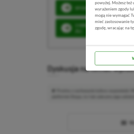
powyżej. Możesz też 
SPOSOBY NA XBOX GAME PAS
wyrażeniem zgody lu
mogą nie wymagać Two
mieć zastosowanie t
3 MIESIĄCE XBOX GAME PASS
zgodę, wracając na tę
ZŁ)
Dyskusja na temat wpis
Prosimy o zachowanie kultury wypowiedzi.
platformie Disqus, to i tak zalecamy jego założen
Wc