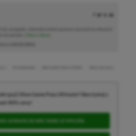
h lat, przygodę z dziennikarstwem growym zaczynał na własnych
już nie pamięta.
Zobacz więcej...
akcji od
02.02.2021
)
LE 3
SPLOSION MAN
XBOX GAME PASS ULTIMATE
XBOX LIVE GOLD
krypcji Xbox Game Pass Ultimate? Skorzystaj z
wet 80% ceny!
S ULTIMATE DO 80% TANIEJ (Z VPN-EM)