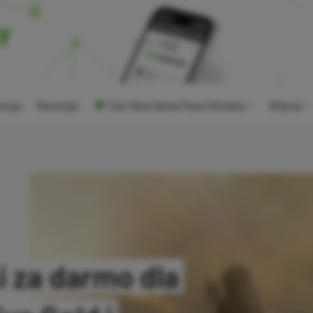
ocje
Recenzje
Tani Xbox Game Pass Ultimate
Więcej
i za darmo dla