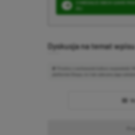
3 MIESIĄCE XBOX GAME PASS
ZŁ)
Dyskusja na temat wpis
Prosimy o zachowanie kultury wypowiedzi.
platformie Disqus, to i tak zalecamy jego założen
Wc
Pr