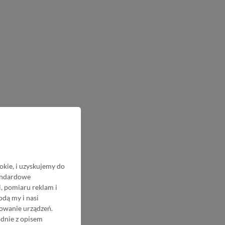
okie, i uzyskujemy do
tandardowe
, pomiaru reklam i
odą my i nasi
nowanie urządzeń.
odnie z opisem