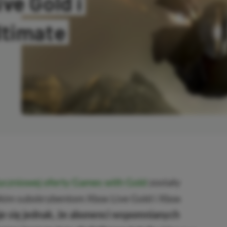
ve Gold i
ltimate
OPIOWANO
tyczniowej oferty Games with Gold
zostały
kim subskrybentom Xbox Live Gold i Xbox
je się jednak, że abonenci wspomnianych