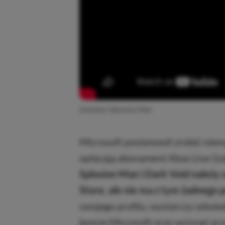
Zwiastun Splosion Man
Microsoft postanowił zrobić niem
opłacają abonament Xbox Live Go
Splosion Man i Dark Void należy
Store, ale nie ma z tym żadnego 
swojego profilu, wystarczy odwied
koncie Microsoft oraz wcisnąć prz