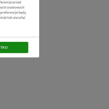
ferencje przed
danych osobowych
 preferencje będą
ncje lub wycofać
STKO