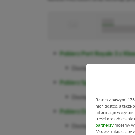
■
■■■■■
■■■■■■■■■■■
Pobierz Port Royale 3 z Xbo
Dostępność: Xbox 360, 
Pobierz Splosion Man z Xbo
Dostępność: Xbox 360, 
Razem z naszymi 1733
nich dostęp, a także
Pobierz Dark Void z Xbox St
informacje wysyłane 
treści oraz zbierania
Dostępność: Xbox 360, 
możemy wyk
partnerzy
Możesz kliknąć, aby 