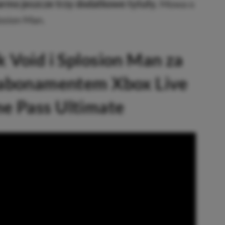
armo jeszcze trzy dodatkowe tytuły.
Mowa o
losion Man.
k Void i Splosion Man za
z abonamentem Xbox Live
e Pass Ultimate