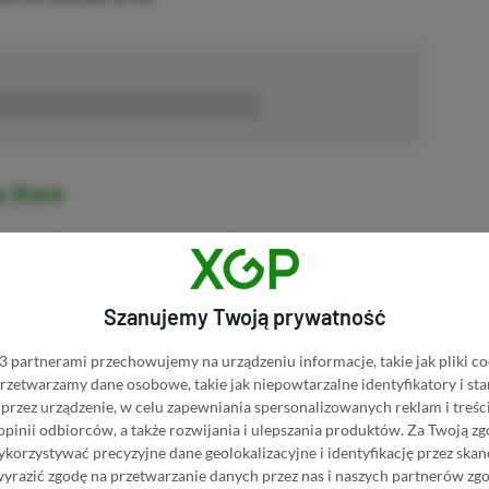
■■■■■■
x Store
Xbox One, Xbox Series X|S
x Store
Szanujemy Twoją prywatność
Xbox One, Xbox Series X|S
 partnerami przechowujemy na urządzeniu informacje, takie jak pliki co
 przetwarzamy dane osobowe, takie jak niepowtarzalne identyfikatory i s
ore
przez urządzenie, w celu zapewniania spersonalizowanych reklam i treści
 opinii odbiorców, a także rozwijania i ulepszania produktów.
Za Twoją zg
Xbox One, Xbox Series X|S
orzystywać precyzyjne dane geolokalizacyjne i identyfikację przez ska
wyrazić zgodę na przetwarzanie danych przez nas i naszych partnerów zg