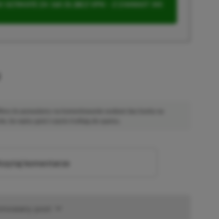
 ULTIMATE ZA 160 ZŁ (BEZ VPN – Z ZAMIAST 345
u
 Mimo że pozwalamy na komentowanie osobom bez konta na
ie, bo wpisy gości często trafiają do spamu.
zytaj komentarze
omowany post