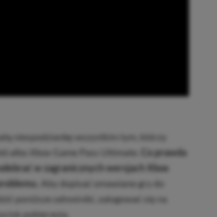
ałą niespodziankę wszystkim tym, którzy
ld albo Xbox Game Pass Ultimate.
Co prawda
 odebrać w zagranicznych wersjach Xbox
problemu.
Aby dopisać omawiane gry do
zić poniższe odnośniki, zalogować się na
ycisk pobierania.