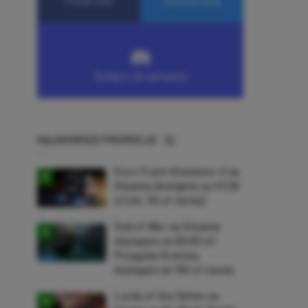
NAJNOWSZE PROMOCJE
Euro Truck Simulator 2 na
Steama dostępne za 47,26
zł (ok. 30 zł taniej)
God of War na Steama
dostępne za 69,63 zł!
Przygody Kratosa
dostępne aż 150 zł taniej
Lords of the Fallen na