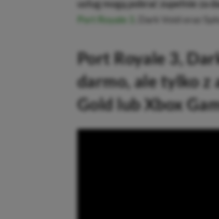
usług mogą pobrać zupełnie za d
Port Royale 3
, Dark Void oraz Sp
Port Royale 3, Dar
darmo, ale tylko 
Gold lub Xbox Gam