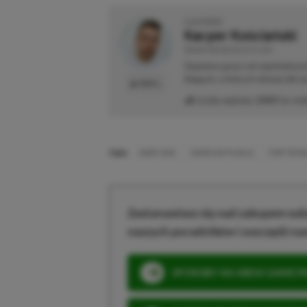
O AUTORZE
Kacper Kościański
REDAKTOR NACZELNY & CEO
Zapalony gracz od najmłodszyc
blogach, o których dzisiaj nikt 
PROFIL
Liczba wpisów:
2469
(w red
TAGI:
DARK VOID
GAMES WITH GOLD
PORT ROYA
Zastanawiasz się nad zakupem subs
naszych poradników i oszczędź na
SPOSOBY NA XBOX GAME PAS