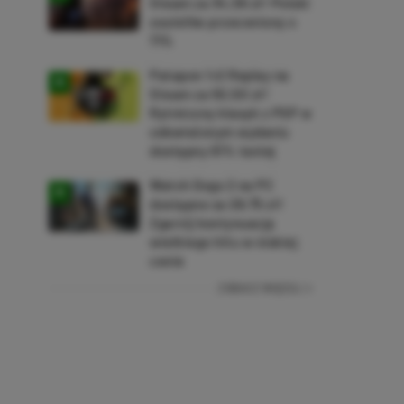
Steam za 34,36 zł! Polski
soulslike przeceniony o
71%
Patapon 1+2 Replay na
Steam za 50,50 zł!
Rytmiczny klasyk z PSP w
odświeżonym wydaniu
dostępny 61% taniej
Watch Dogs 2 na PC
dostępne za 28,75 zł!
Zgarnij kontynuację
wielkiego hitu w niskiej
cenie
ZOBACZ WIĘCEJ