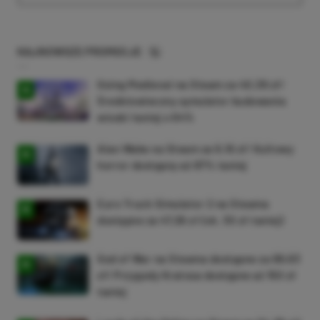
NAJNOWSZE PROMOCJE
Going Medieval na Steam za 40,39 zł!
Średniowieczny symulator budowania
wioski taniej o 64%
Alan Wake na Steam za 9,16 zł! Kultowy
horror dostępny aż 87% taniej
Euro Truck Simulator 2 na Steama
dostępne za 47,26 zł (ok. 30 zł taniej)
God of War na Steama dostępne za 69,63
zł! Przygody Kratosa dostępne aż 150 zł
taniej