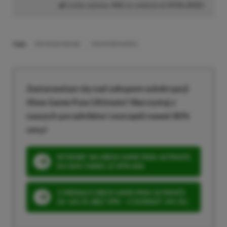
Liczba wpisów:
442
(w redakcji od
19.05.2022
)
TAGI:
RED DEAD ONLINE
ROCKSTAR GAMES
Zastanawiasz się nad zakupem subskrypcji
Xbox Game Pass Ultimate? Skorzystaj z
naszych poradników i oszczędź nawet 80%
ceny!
SPOSOBY NA XBOX GAME PASS ULTIMATE
DO 80% TANIEJ (Z VPN-EM)
3 MIESIĄCE XBOX GAME PASS ULTIMATE
ZA 160 ZŁ (BEZ VPN – Z ZAMIAST 345 ZŁ)