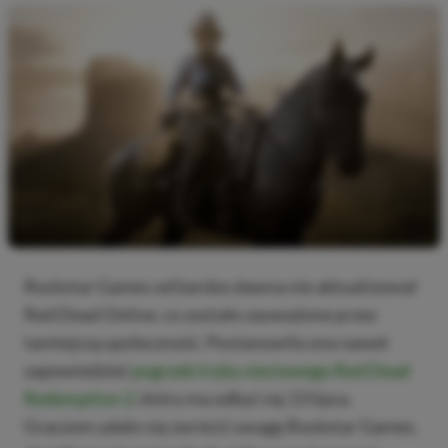
Rockstar Games od bardzo dawna nie aktualizował
Red Dead Online, co zostało zauważone przez
tamtejszą społeczność. Postanowiła ona nawet
zapowiedzieć
pogrzeb trybu sieciowego Red Dead
Redemption 2
, który ma odbyć się 13 lipca.
Graczom udało się zwrócić uwagę Rockstar Games,