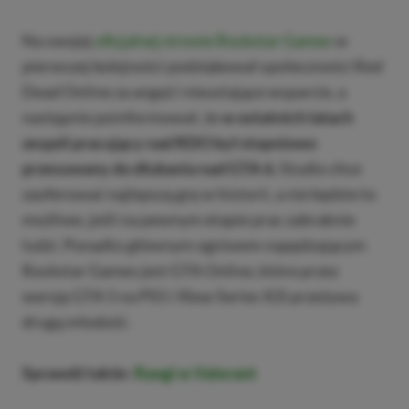
Na swojej
oficjalnej stronie Rockstar Games
w
pierwszej kolejności podziękował społeczności Red
Dead Online za angaż i nieustające wsparcie, a
następnie poinformował, że
w ostatnich latach
zespół pracujący nad RDO był stopniowo
przesuwany do dłubania nad GTA 6.
Studio chce
zaoferować najlepszą grę w historii, a nie będzie to
możliwe, jeśli na pewnym etapie prac zabraknie
ludzi. Ponadto głównym ogniwem napędzającym
Rockstar Games jest GTA Online, które przez
wersję GTA 5 na PS5 i Xbox Series X|S przeżywa
drugą młodość.
Sprawdź także:
Rangi w Valorant