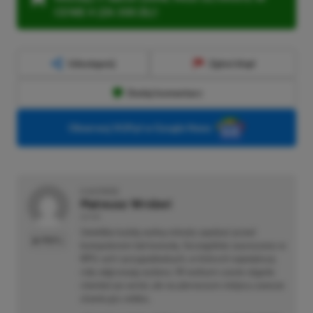
CENIE 4 (ZA 300 ZŁ)!
Udostępnij
Zgłoś błąd
Dodaj komentarz
Obserwuj XGP.pl w Google News
O AUTORZE
Mateusz Wróbel
AUTOR
Uwielbia każdą wolną minutę spędzać przed
PROFIL
komputerem lub konsolą. Szczególnie zauroczony w
RPG-ach i przygodówkach, w których największą
rolę odgrywają wybory. W wolnym czasie sięgnie
również po serial, ale na pierwszym miejscu zawsze
stawia gry wideo.