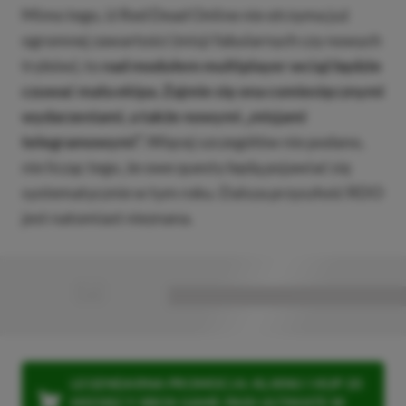
Mimo tego, iż Red Dead Online nie otrzyma już
ogromnej zawartości (misji fabularnych czy nowych
trybów), to
nad modułem multiplayer wciąż będzie
czuwać mała ekipa. Zajmie się ona comiesięcznymi
wydarzeniami, a także nowymi „misjami
telegramowymi”.
Więcej szczegółów nie podano,
nie licząc tego, że owe questy będą pojawiać się
systematycznie w tym roku. Dalsza przyszłość RDO
jest natomiast nieznana.
■
■■■■■■■■■■■■■■■■■
LEGENDARNA PROMOCJA: KLIKNIJ I KUP 20
MIESIĘCY XBOX GAME PASS ULTIMATE W