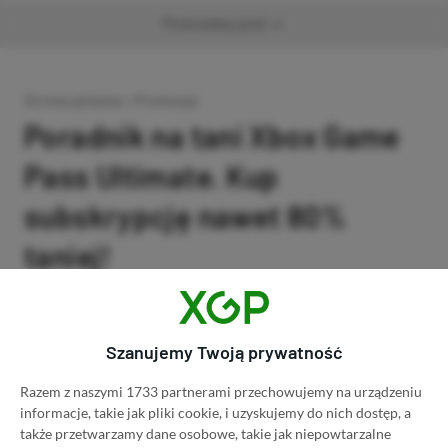
Promowany post
Strona główna
»
Promocje
Poradnik na tani Xbox Game
Pass Ultimate. Kup
subskrypcję nawet 80%
taniej!
Author
Kacper Kościański
SKOPIUJ LINK
SKOPIOWANO
Ost. aktualizacja:
26.06, 11:03
Szanujemy Twoją prywatność
Razem z naszymi 1733 partnerami przechowujemy na urządzeniu
informacje, takie jak pliki cookie, i uzyskujemy do nich dostęp, a
także przetwarzamy dane osobowe, takie jak niepowtarzalne