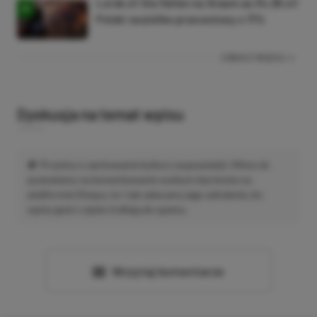
Lords of the Fallen na Steam za 34,36 zł!
Polski soulslike przeceniony o 71%
ZOBACZ WIĘCEJ
Dyskusja na temat wpisu
Prosimy o zachowanie kultury wypowiedzi. Mimo że
pozwalamy na komentowanie osobom bez konta na
platformie Disqus, to i tak zalecamy jego założenie, bo
wpisy gości często trafiają do spamu.
Wczytaj komentarze