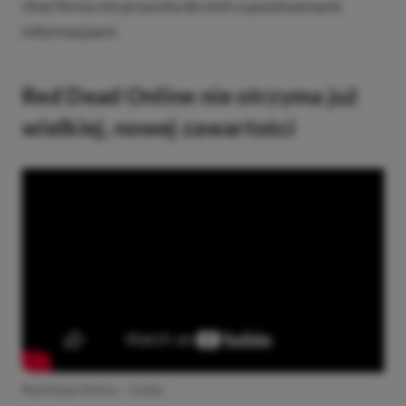
choć firma nie przyszła do nich z pozytywnymi
informacjami.
Red Dead Online nie otrzyma już
wielkiej, nowej zawartości
Red Dead Online – trailer