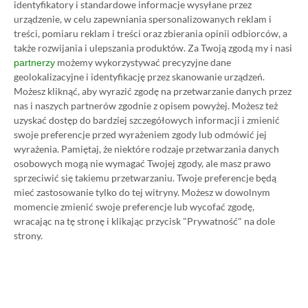
identyfikatory i standardowe informacje wysyłane przez
urządzenie, w celu zapewniania spersonalizowanych reklam i
treści, pomiaru reklam i treści oraz zbierania opinii odbiorców, a
także rozwijania i ulepszania produktów.
Za Twoją zgodą my i nasi
możemy wykorzystywać precyzyjne dane
partnerzy
geolokalizacyjne i identyfikację przez skanowanie urządzeń.
Możesz kliknąć, aby wyrazić zgodę na przetwarzanie danych przez
nas i naszych partnerów zgodnie z opisem powyżej. Możesz też
uzyskać dostęp do bardziej szczegółowych informacji i zmienić
Koszt 1 miesiąca subskrypcji Xbox Game Pass
swoje preferencje przed wyrażeniem zgody lub odmówić jej
Ultimate w oficjalnym sklepie Microsoftu to
wyrażenia.
Pamiętaj, że niektóre rodzaje przetwarzania danych
obecnie aż 115 zł – nie ma co ukrywać, że to bardzo
osobowych mogą nie wymagać Twojej zgody, ale masz prawo
sprzeciwić się takiemu przetwarzaniu. Twoje preferencje będą
dużo. Jednak wcale nie musisz tyle płacić!
mieć zastosowanie tylko do tej witryny. Możesz w dowolnym
momencie zmienić swoje preferencje lub wycofać zgodę,
W tym poradniku, który właśnie czytasz,
wracając na tę stronę i klikając przycisk "Prywatność" na dole
strony.
pokażemy Ci, jak kupować ten abonament nawet
80% taniej
– za ok. 24-25 zł / msc zamiast 115 zł /
msc. Przedstawione w nim sposoby są w 100%
legalne i bezpieczne – pierwszą wersję tego