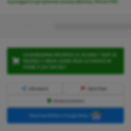
wymagania sprzętowe nowej odsłony Silent Hill.
■
■■■■■■■■■■■■■■■■■
LEGENDARNA PROMOCJA: KLIKNIJ I KUP 20
MIESIĘCY XBOX GAME PASS ULTIMATE W
CENIE 4 (ZA 300 ZŁ)!
Udostępnij
Zgłoś błąd
Dodaj komentarz
Obserwuj XGP.pl w Google News