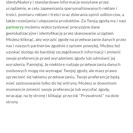
identyfikatory i standardowe informacje wysyłane przez
Ultimate w oficjalnym sklepie Microsoftu to
urządzenie, w celu zapewniania spersonalizowanych reklam i
obecnie aż 115 zł – nie ma co ukrywać, że to bardzo
treści, pomiaru reklam i treści oraz zbierania opinii odbiorców, a
dużo. Jednak wcale nie musisz tyle płacić!
także rozwijania i ulepszania produktów.
Za Twoją zgodą my i nasi
możemy wykorzystywać precyzyjne dane
partnerzy
geolokalizacyjne i identyfikację przez skanowanie urządzeń.
W tym poradniku, który właśnie czytasz,
Możesz kliknąć, aby wyrazić zgodę na przetwarzanie danych przez
pokażemy Ci, jak kupować ten abonament nawet
nas i naszych partnerów zgodnie z opisem powyżej. Możesz też
uzyskać dostęp do bardziej szczegółowych informacji i zmienić
80% taniej
– za ok. 24-25 zł / msc zamiast 115 zł /
swoje preferencje przed wyrażeniem zgody lub odmówić jej
msc. Przedstawione w nim sposoby są w 100%
wyrażenia.
Pamiętaj, że niektóre rodzaje przetwarzania danych
legalne i bezpieczne – pierwszą wersję tego
osobowych mogą nie wymagać Twojej zgody, ale masz prawo
sprzeciwić się takiemu przetwarzaniu. Twoje preferencje będą
poradnika opublikowaliśmy w 2021 roku i od tego
mieć zastosowanie tylko do tej witryny. Możesz w dowolnym
czasu skorzystały z niego już dziesiątki tysięcy osób.
momencie zmienić swoje preferencje lub wycofać zgodę,
Oczywiście nasz poradnik na tani Xbox Game Pass
wracając na tę stronę i klikając przycisk "Prywatność" na dole
strony.
Ultimate jest regularnie aktualizowany, dzięki
czemu możesz mieć pewność, że masz do czynienia z
jego najnowszą i w pełni aktualną wersję.