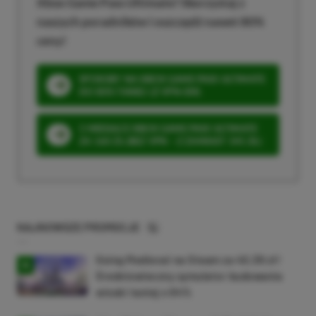
Xbox Game Pass Ultimate? Skorzystaj z
naszych poradników i oszczędź nawet 80%
ceny!
SPOSOBY NA XBOX GAME PASS ULTIMATE
DO 80% TANIEJ (Z VPN-EM)
3 MIESIĄCE XBOX GAME PASS ULTIMATE
ZA 160 ZŁ (BEZ VPN – Z ZAMIAST 345 ZŁ)
NAJNOWSZE PROMOCJE
Going Medieval na Steam za 40,39 zł!
Średniowieczny symulator budowania
wioski taniej o 64%