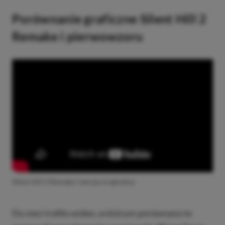
Porównanie graficzne Silent Hill 2
Remake i pierwowzoru
Silent Hill 2 Remake i wersja oryginalna
Do sieci trafiło wideo, w którym porównano te