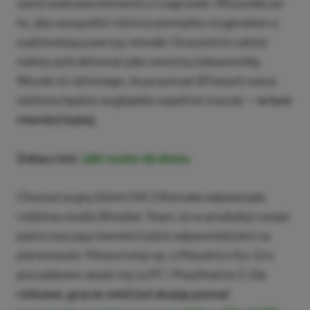
same wybrane elementy z rozgrywki. Wszystko po
to, aby uwypuklić różnice pomiędzy oryginałem a
nadchodzącą wersją
remake
. Oczywiście całość
należy potraktować jako swoistą ciekawostkę.
Wszak nic dziwnego, że po ponad 20 latach nowa
odsłona będzie wyglądała zupełnie inaczej —
w tym
również lepiej.
Zobacz też:
Jaki router do domu
Chociaż za grę Silent Hill 2 Remake odpowiada
rodzime studio Bloober Team, to w produkcji swoje
palce maczają również ludzie odpowiedzialni za
pierwowzór. Mowa tutaj np. o Masahiro Ito. Gra
początkowo ukaże się na PC i PlayStation 5.
Co
ciekawe, gracze mieli już okazję poznać