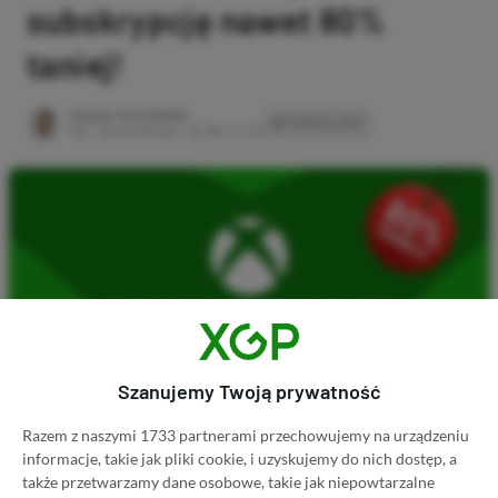
subskrypcję nawet 80%
taniej!
Author
Kacper Kościański
SKOPIUJ LINK
SKOPIOWANO
Ost. aktualizacja:
26.06, 11:03
Szanujemy Twoją prywatność
Razem z naszymi 1733 partnerami przechowujemy na urządzeniu
informacje, takie jak pliki cookie, i uzyskujemy do nich dostęp, a
Koszt 1 miesiąca subskrypcji Xbox Game Pass
także przetwarzamy dane osobowe, takie jak niepowtarzalne