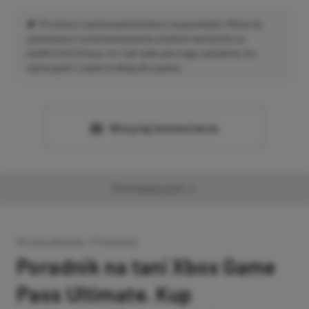
Prosimy o zachowanie kultury wypowiedzi. Mimo że
pozwalamy na komentowanie osobom bez konta na
platformie Disqus, to i tak zalecamy jego założenie, bo
wpisy gości często trafiają do spamu.
Wczytaj komentarze
Promowany post
Strona główna
»
Promocje
Poradnik na tani Xbox Game
Pass Ultimate. Kup