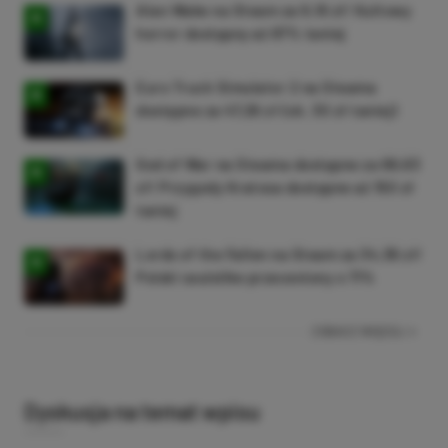
Alan Wake na Steam za 9,16 zł! Kultowy
horror dostępny aż 87% taniej
Euro Truck Simulator 2 na Steama
dostępne za 47,26 zł (ok. 30 zł taniej)
God of War na Steama dostępne za 69,63
zł! Przygody Kratosa dostępne aż 150 zł
taniej
Lords of the Fallen na Steam za 34,36 zł!
Polski soulslike przeceniony o 71%
ZOBACZ WIĘCEJ
Dyskusja na temat wpisu