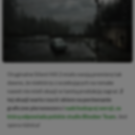
Oryginalne Silent Hill 2 miało swoją premierę tak
dawno, że niektórzy z oczekujących na remake
nawet nie mieli okazji w tamtą produkcję zagrać.
Z
tej okazji warto rzucić okiem na porównanie
graficzne pierwowzoru i
nadchodzącej wersji, za
którą odpowiada polskie studio Bloober Team
.
Jest
spora różnica!