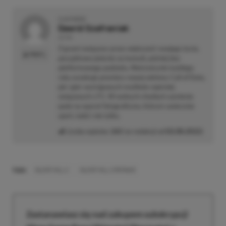
O AUTORZE
Dawid Szafraniak
AUTOR
Z grami związany przez większość swojego życia,
PROFIL
początkowo jedynie na konsoli, później bez
platformowego podziału. Nieironicznie każdego
roku oczekuje premiery nowej odsłony Call of Duty,
jak i gier wyścigowych możliwie najmniej
związanych z F1. W wolnych chwilach zamienia
pada na aparat fotograficzny, którym uwiecznia
sport, ludzi i nie tylko.
Liczba wpisów:
265
(w redakcji od
02.08.2022
)
TAGI:
SILENT HILL 2
SILENT HILL 2 REMAKE
Zastanawiasz się nad zakupem subskrypcji